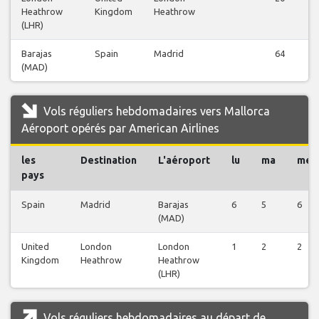
Heathrow
Kingdom
Heathrow
(LHR)
Barajas
Spain
Madrid
64
(MAD)
Vols réguliers hebdomadaires vers Mallorca
Aéroport opérés par American Airlines
les
Destination
L'aéroport
lu
ma
me
pays
Spain
Madrid
Barajas
6
5
6
(MAD)
United
London
London
1
2
2
Kingdom
Heathrow
Heathrow
(LHR)
Vols réguliers hebdomadaires au départ de