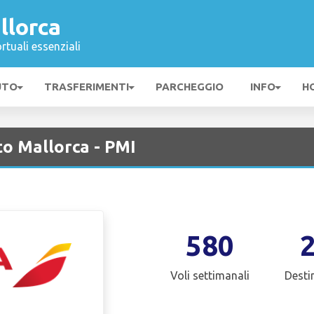
llorca
rtuali essenziali
UTO
TRASFERIMENTI
PARCHEGGIO
INFO
H
to Mallorca - PMI
580
Voli settimanali
Desti