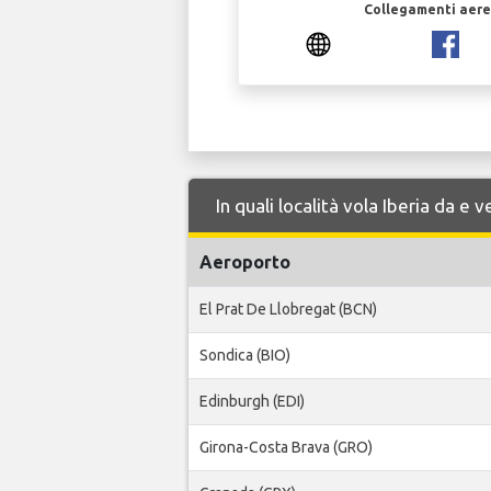
Collegamenti aerei
In quali località vola Iberia da e
Aeroporto
El Prat De Llobregat (BCN)
Sondica (BIO)
Edinburgh (EDI)
Girona-Costa Brava (GRO)