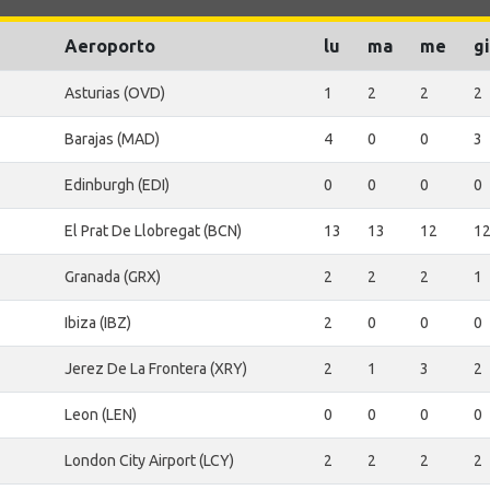
Aeroporto
lu
ma
me
gi
Asturias (OVD)
1
2
2
2
Barajas (MAD)
4
0
0
3
Edinburgh (EDI)
0
0
0
0
El Prat De Llobregat (BCN)
13
13
12
1
Granada (GRX)
2
2
2
1
Ibiza (IBZ)
2
0
0
0
Jerez De La Frontera (XRY)
2
1
3
2
Leon (LEN)
0
0
0
0
London City Airport (LCY)
2
2
2
2