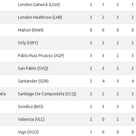
London Gatwick (LGW)
2
1
2
1
London Heathrow (LHR)
2
2
3
2
Mahon (MAH)
0
0
0
0
Orly (ORY)
3
2
2
2
Pablo Ruiz Picasso (AGP)
3
3
2
3
San Pablo (SVQ)
2
3
3
3
Santander (SDR)
2
4
3
4
ela
Santiago De Compostela (SCQ)
2
2
2
3
Sondica (BIO)
2
3
3
2
Valencia (VLC)
2
0
2
0
Vigo (VGO)
1
0
0
0