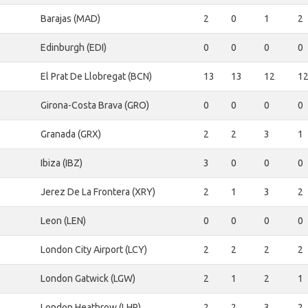
Barajas (MAD)
2
0
1
2
Edinburgh (EDI)
0
0
0
0
El Prat De Llobregat (BCN)
13
13
12
1
Girona-Costa Brava (GRO)
0
0
0
0
Granada (GRX)
2
2
3
1
Ibiza (IBZ)
3
0
0
0
Jerez De La Frontera (XRY)
2
1
3
2
Leon (LEN)
0
0
0
0
London City Airport (LCY)
2
2
2
2
London Gatwick (LGW)
2
1
2
1
London Heathrow (LHR)
2
2
3
2