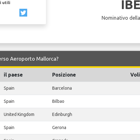
IB
 utili
Nominativo dell
 verso Aeroporto Mallorca?
il paese
Posizione
Voli
Spain
Barcelona
Spain
Bilbao
United Kingdom
Edinburgh
Spain
Gerona