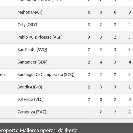
Mahon (MAH)
0
0
0
0
Orly (ORY)
3
2
2
2
Pablo Ruiz Picasso (AGP)
3
3
2
3
San Pablo (SVQ)
2
3
3
3
Santander (SDR)
2
4
3
4
ela
Santiago De Compostela (SCQ)
2
2
2
3
Sondica (BIO)
2
3
3
2
Valencia (VLC)
2
0
2
0
Zaragoza (ZAZ)
1
2
2
2
eroporto Mallorca operati da Iberia