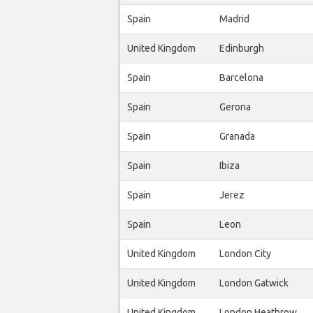
Spain
Madrid
United Kingdom
Edinburgh
Spain
Barcelona
Spain
Gerona
Spain
Granada
Spain
Ibiza
Spain
Jerez
Spain
Leon
United Kingdom
London City
United Kingdom
London Gatwick
United Kingdom
London Heathrow