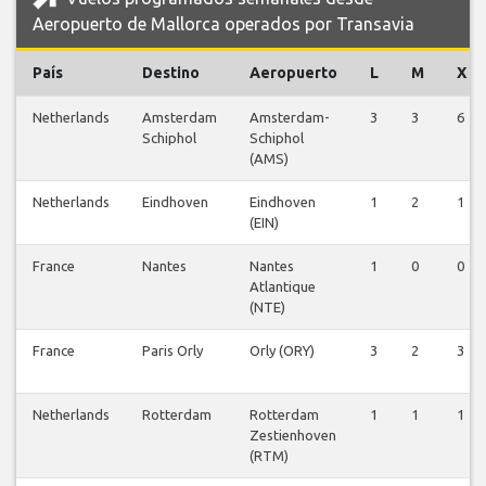
Aeropuerto de Mallorca operados por Transavia
País
Destino
Aeropuerto
L
M
X
Netherlands
Amsterdam
Amsterdam-
3
3
6
Schiphol
Schiphol
(AMS)
Netherlands
Eindhoven
Eindhoven
1
2
1
(EIN)
France
Nantes
Nantes
1
0
0
Atlantique
(NTE)
France
Paris Orly
Orly (ORY)
3
2
3
Netherlands
Rotterdam
Rotterdam
1
1
1
Zestienhoven
(RTM)