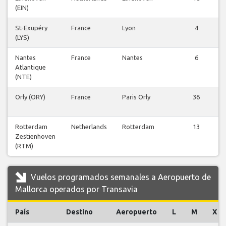
(EIN)
St-Exupéry
France
Lyon
4
(LYS)
Nantes
France
Nantes
6
Atlantique
(NTE)
Orly (ORY)
France
Paris Orly
36
Rotterdam
Netherlands
Rotterdam
13
Zestienhoven
(RTM)
Vuelos programados semanales a Aeropuerto de
Mallorca operados por Transavia
País
Destino
Aeropuerto
L
M
X