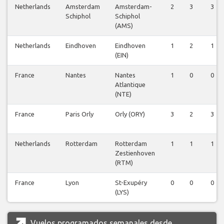
Netherlands
Amsterdam
Amsterdam-
2
3
3
Schiphol
Schiphol
(AMS)
Netherlands
Eindhoven
Eindhoven
1
2
1
(EIN)
France
Nantes
Nantes
1
0
0
Atlantique
(NTE)
France
Paris Orly
Orly (ORY)
3
2
3
Netherlands
Rotterdam
Rotterdam
1
1
1
Zestienhoven
(RTM)
France
Lyon
St-Exupéry
0
0
0
(LYS)
Vuelos programados semanales desde