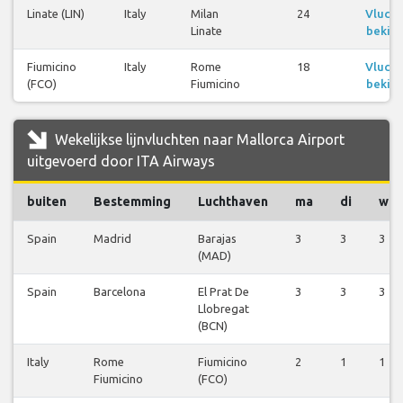
Linate (LIN)
Italy
Milan
24
Vluch
Linate
bekijk
Fiumicino
Italy
Rome
18
Vluch
(FCO)
Fiumicino
bekijk
Wekelijkse lijnvluchten naar Mallorca Airport
uitgevoerd door ITA Airways
buiten
Bestemming
Luchthaven
ma
di
wo
Spain
Madrid
Barajas
3
3
3
(MAD)
Spain
Barcelona
El Prat De
3
3
3
Llobregat
(BCN)
Italy
Rome
Fiumicino
2
1
1
Fiumicino
(FCO)