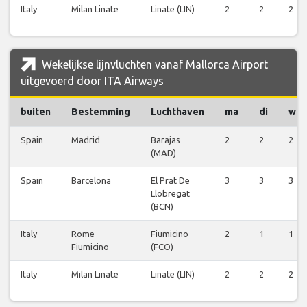
Italy
Milan Linate
Linate (LIN)
2
2
2
Wekelijkse lijnvluchten vanaf Mallorca Airport
uitgevoerd door ITA Airways
buiten
Bestemming
Luchthaven
ma
di
wo
Spain
Madrid
Barajas
2
2
2
(MAD)
Spain
Barcelona
El Prat De
3
3
3
Llobregat
(BCN)
Italy
Rome
Fiumicino
2
1
1
Fiumicino
(FCO)
Italy
Milan Linate
Linate (LIN)
2
2
2