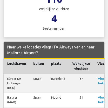
Wekelijkse vluchten
4
Bestemmingen
Naar welke locaties vliegt ITA Airways van en naar
Mallorca Airport?
Luchthaven
buiten
plaats
Wekelijkse
Vluch
vluchten
El Prat De
Spain
Barcelona
37
Vluch
Llobregat
bekijk
(BCN)
Barajas
Spain
Madrid
31
Vluch
(MAD)
bekijk