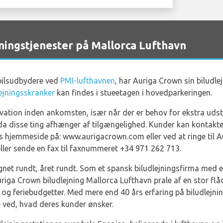
ngstjenester på Mallorca Lufthavn
sbilsudbydere ved
PMI-lufthavnen
, har Auriga Crown sin biludle
ejningsskranker
kan findes i stueetagen i hovedparkeringen.
ervation inden ankomsten, især når der er behov for ekstra u
, da disse ting afhænger af tilgængelighed. Kunder kan kontakt
s hjemmeside på: www.aurigacrown.com eller ved at ringe til 
ler sende en fax til faxnummeret +34 971 262 713.
gnet rundt, året rundt. Som et spansk biludlejningsfirma med 
iga Crown biludlejning Mallorca Lufthavn prale af en stor flå
g feriebudgetter. Med mere end 40 års erfaring på biludlejn
e ved, hvad deres kunder ønsker.