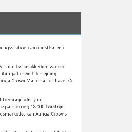
jningsstation i ankomsthallen i
dstyr som børnesikkerhedssæder
e Auriga Crown biludlejning
Auriga Crown Mallorca Lufthavn på
et fremragende ry og
de på omkring 18.000 køretøjer,
ingsmarkedet kan Auriga Crowns