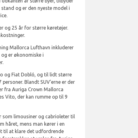
 udkanten af større byer, tilbyder
e stand og er den nyeste model i
ice.
r og 25 år for større køretøjer.
mkostninger.
jning Mallorca Lufthavn inkluderer
r og er økonomiske i
r.
g Fiat Dobló, og til lidt større
l 7 personer. Blandt SUV'erne er der
er fra Auriga Crown Mallorca
s Vito, der kan rumme op til 9
som limousiner og cabrioleter til
nem håret, mens man kører i en
 til at klare det udfordrende