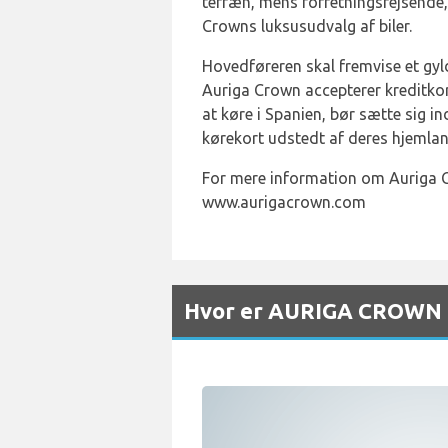
terræn, mens forretningsrejsende,
Crowns luksusudvalg af biler.
Hovedføreren skal fremvise et gyld
Auriga Crown accepterer kreditkor
at køre i Spanien, bør sætte sig i
kørekort udstedt af deres hjemlan
For mere information om Auriga C
www.aurigacrown.com
Hvor er AURIGA CROWN u