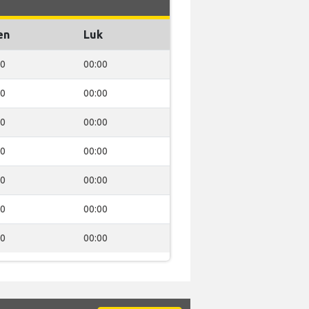
en
Luk
00
00:00
00
00:00
00
00:00
00
00:00
00
00:00
00
00:00
00
00:00