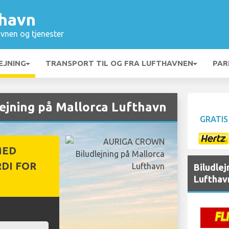
thavn
vnen og tjenester
EJNING
TRANSPORT TIL OG FRA LUFTHAVNEN
PAR
jning på Mallorca Lufthavn
GRATIS
MED
DI FOR
Biludle
Lufthav