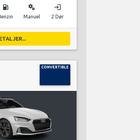
local_gas_station
miscellaneous_services
login
Benzin
Manuel
2 Dør
ETALJER...
CONVERTIBLE