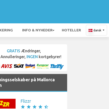
KERING
INFO & NYHEDER
HOTELLER
dansk
GRATIS
Ændringer,
Annulleringer,
INGEN
kortgebyrer!
jningsselskaber på Mallorca
n
Flizzr
star
star
star
star
star_half