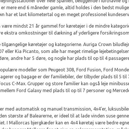
jningsstationer over hele Spanien, beliggende i lufthavne og i
g er mere end 6 måneder gamle, altid holdes i den bedst mulig
wn har et lavt kilometertal og en meget professionel kundeserv
en være mindst 21 år gammel for køretøjer i de mindre kategorie
re ekstra omkostninger til dækning af yderligere forsikringso
e tilgængelige køretøjer og kategorierne. Auriga Crown biludle
 eller Kia Picanto, som alle har meget rimelige lejebetingelse
re, andre har 5 døre, og nogle har plads til op til 4 passagere
populære modeller som Peugeot 308, Ford Fusion, Ford Mondeo o
gerer og bagage er der familiebiler, der tilbyder plads til 5 ti
ocus C-Max. Grupper og store familier kan også leje minibuss
 mellem Ford Galaxy med plads til op til 7 personer og Mercede
r med automatisk og manuel transmission, 4x4'er, luksusbiler 
 den største af Balearerne, er ideel til at lade vinden suse gen
let. I Mallorcas bjergkæder kan en 4x4 køretøj være bedre egnet