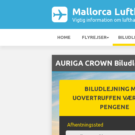
Mallorca Luf
Vigtig information om luftha
HOME
FLYREJSER
BILUDL
AURIGA CROWN Biludle
BILUDLEJNING 
UOVERTRUFFEN VÆR
PENGENE
Afhentningssted