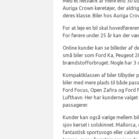
Med et netværk af mere end 30 udle
Auriga Crown køretøjer, der aldri
deres klasse. Biler hos Auriga Cro
For at leje en bil skal hovedfører
For førere under 25 år kan der væ
Online kunder kan se billeder af d
små biler som Ford Ka, Peugeot 207
brændstofforbruget. Nogle har 3 dø
Kompaktklassen af biler tilbyder 
biler med mere plads til både passa
Ford Focus, Open Zafira og Ford F
Lufthavn. Her har kunderne valget
passagerer.
Kunder kan også vælge mellem bile
sjov kørsel i solskinnet. Mallorca,
fantastisk sportsvogn eller cabrio