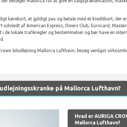
 der besøger Mallorca for at give en salgspræsentation, måsk
igt kørekort, et gyldigt pas og betale med et kreditkort, der e
t udstedt af American Express, Diners Club, Eurocard, Master
nd i de lokale trafikregler og bestemmelser og bør have en inte
d.
rown biludlejning Mallorca Lufthavn, besøg venligst virksomh
dlejningsskranke på Mallorca Lufthavn?
Hvad er AURIGA CROW
Mallorca Lufthavn?