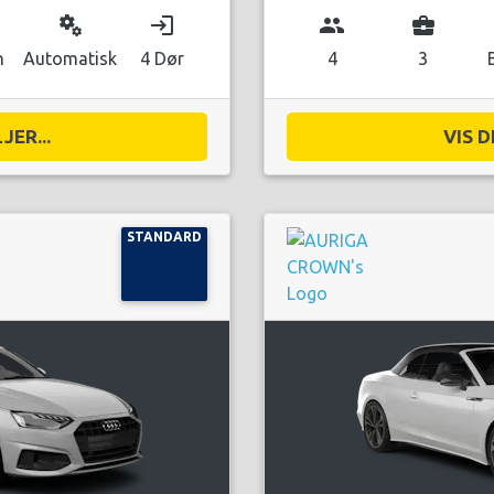
miscellaneous_services
login
group
business_center
n
Automatisk
4 Dør
4
3
JER...
VIS D
STANDARD