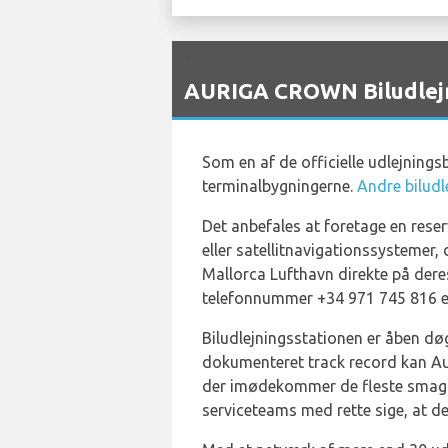
`
AURIGA CROWN Biludlejni
Som en af de officielle udlejning
terminalbygningerne.
Andre biludl
Det anbefales at foretage en res
eller satellitnavigationssystemer
Mallorca Lufthavn direkte på dere
telefonnummer +34 971 745 816 el
Biludlejningsstationen er åben dø
dokumenteret track record kan Aur
der imødekommer de fleste smag o
serviceteams med rette sige, at d