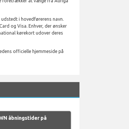
e foretrækker at vælge fra Auriga
r udstedt i hovedførerens navn.
Card og Visa. Enhver, der ønsker
rnational kørekort udover deres
edens officielle hjemmeside på
N åbningstider på