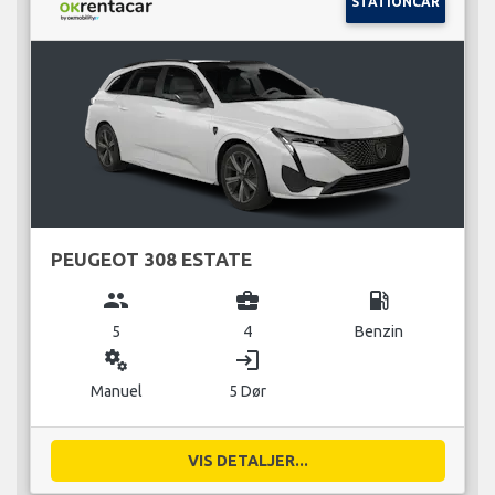
STATIONCAR
PEUGEOT 308 ESTATE
group
business_center
local_gas_station
5
4
Benzin
miscellaneous_services
login
Manuel
5 Dør
VIS DETALJER...