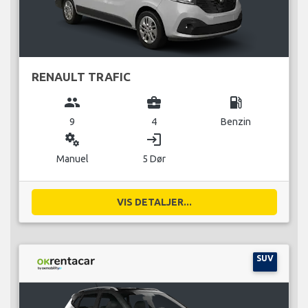
RENAULT TRAFIC
group
business_center
local_gas_station
9
4
Benzin
miscellaneous_services
login
Manuel
5 Dør
VIS DETALJER...
SUV