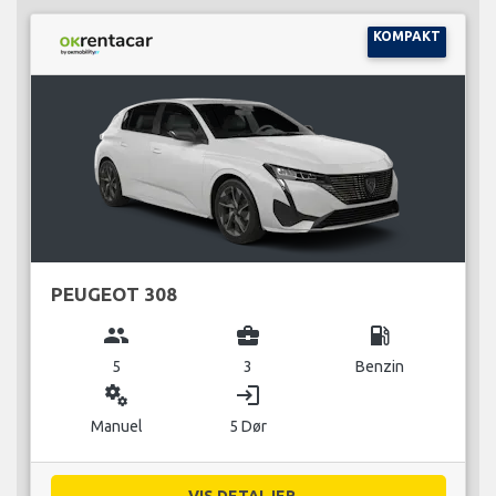
KOMPAKT
PEUGEOT 308
group
business_center
local_gas_station
5
3
Benzin
miscellaneous_services
login
Manuel
5 Dør
VIS DETALJER...