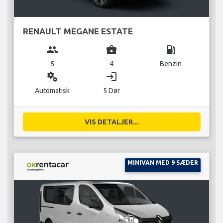
RENAULT MEGANE ESTATE
group
business_center
local_gas_station
5
4
Benzin
miscellaneous_services
login
Automatisk
5 Dør
VIS DETALJER...
MINIVAN MED 9 SÆDER