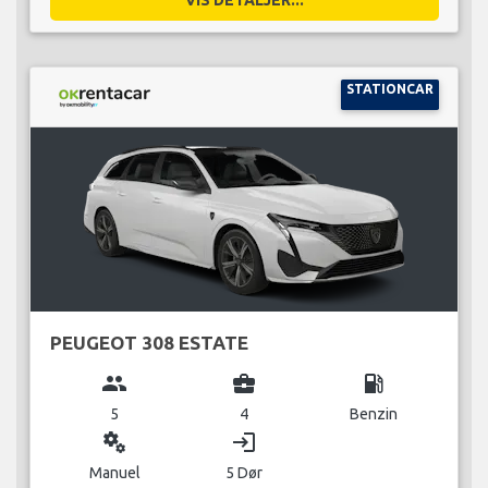
STATIONCAR
PEUGEOT 308 ESTATE
group
business_center
local_gas_station
5
4
Benzin
miscellaneous_services
login
Manuel
5 Dør