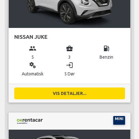
NISSAN JUKE
group
business_center
local_gas_station
5
3
Benzin
miscellaneous_services
login
Automatisk
5 Dør
VIS DETALJER...
MINI