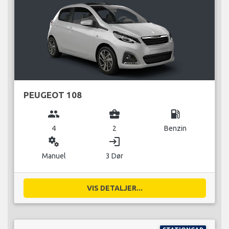
PEUGEOT 108
group
business_center
local_gas_station
4
2
Benzin
miscellaneous_services
login
Manuel
3 Dør
VIS DETALJER...