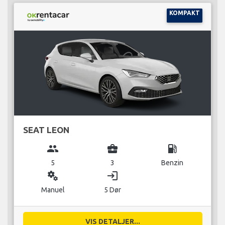
KOMPAKT
SEAT LEON
group
business_center
local_gas_station
5
3
Benzin
miscellaneous_services
login
Manuel
5 Dør
VIS DETALJER...