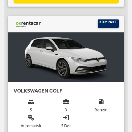
KOMPAKT
VOLKSWAGEN GOLF
group
business_center
local_gas_station
5
3
Benzin
miscellaneous_services
login
Automatisk
5 Dør