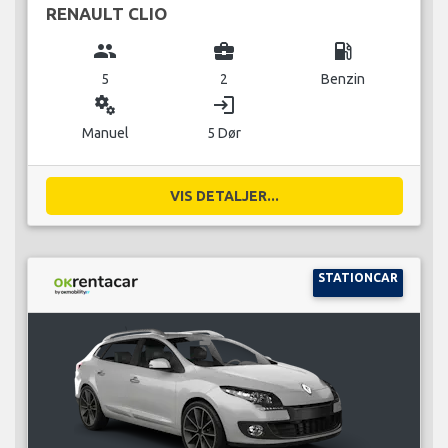
RENAULT CLIO
group
business_center
local_gas_station
5
2
Benzin
miscellaneous_services
login
Manuel
5 Dør
VIS DETALJER...
STATIONCAR