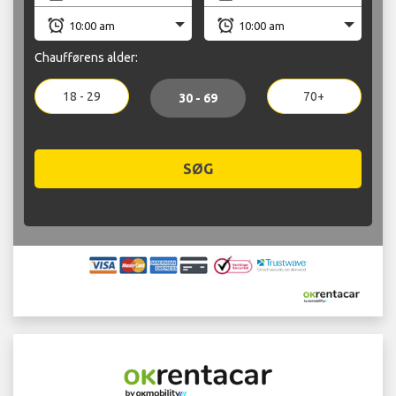
Chaufførens alder:
18 - 29
70+
30 - 69
SØG