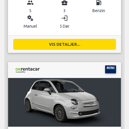
group
business_center
local_gas_station
5
3
Benzin
miscellaneous_services
login
Manuel
5 Dør
VIS DETALJER...
MINI