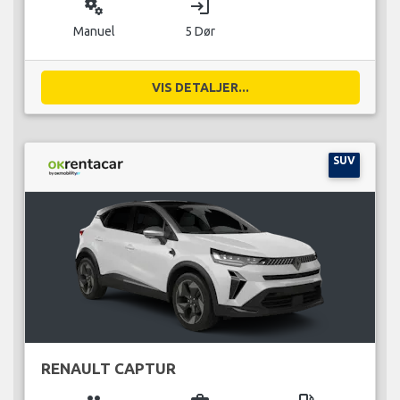
miscellaneous_services
login
Manuel
5 Dør
VIS DETALJER...
SUV
RENAULT CAPTUR