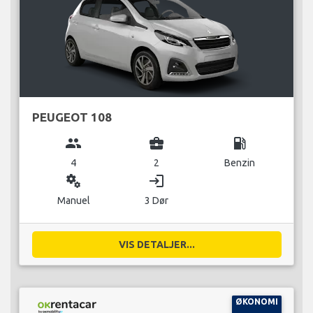
PEUGEOT 108
group
business_center
local_gas_station
4
2
Benzin
miscellaneous_services
login
Manuel
3 Dør
VIS DETALJER...
ØKONOMI