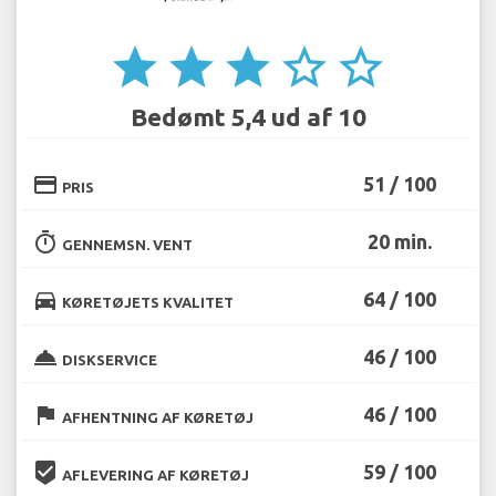
star
star
star
star_border
star_border
Bedømt 5,4 ud af 10
credit_card
51 / 100
PRIS
timer
20 min.
GENNEMSN. VENT
directions_car
64 / 100
KØRETØJETS KVALITET
room_service
46 / 100
DISKSERVICE
flag
46 / 100
AFHENTNING AF KØRETØJ
beenhere
59 / 100
AFLEVERING AF KØRETØJ