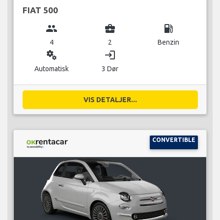
FIAT 500
group
business_center
local_gas_station
4
2
Benzin
miscellaneous_services
login
Automatisk
3 Dør
VIS DETALJER...
CONVERTIBLE