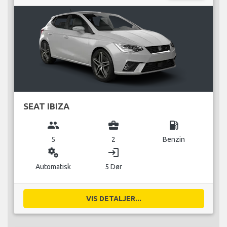
SEAT IBIZA
group
business_center
local_gas_station
5
2
Benzin
miscellaneous_services
login
Automatisk
5 Dør
VIS DETALJER...