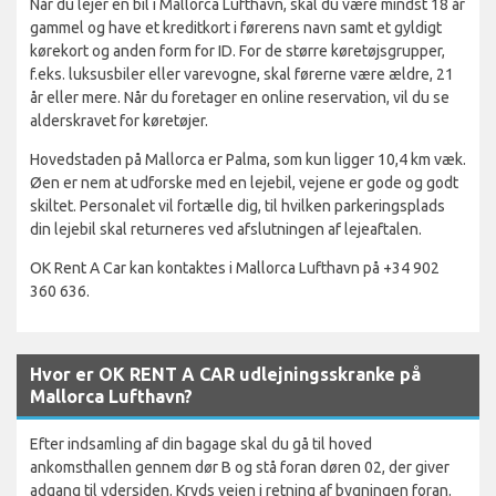
Når du lejer en bil i Mallorca Lufthavn, skal du være mindst 18 år
gammel og have et kreditkort i førerens navn samt et gyldigt
kørekort og anden form for ID. For de større køretøjsgrupper,
f.eks. luksusbiler eller varevogne, skal førerne være ældre, 21
år eller mere. Når du foretager en online reservation, vil du se
alderskravet for køretøjer.
Hovedstaden på Mallorca er Palma, som kun ligger 10,4 km væk.
Øen er nem at udforske med en lejebil, vejene er gode og godt
skiltet. Personalet vil fortælle dig, til hvilken parkeringsplads
din lejebil skal returneres ved afslutningen af lejeaftalen.
OK Rent A Car kan kontaktes i Mallorca Lufthavn på +34 902
360 636.
Hvor er OK RENT A CAR udlejningsskranke på
Mallorca Lufthavn?
Efter indsamling af din bagage skal du gå til hoved
ankomsthallen gennem dør B og stå foran døren 02, der giver
adgang til ydersiden. Kryds vejen i retning af bygningen foran.