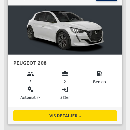
PEUGEOT 208
group
business_center
local_gas_station
5
2
Benzin
miscellaneous_services
login
Automatisk
5 Dør
VIS DETALJER...