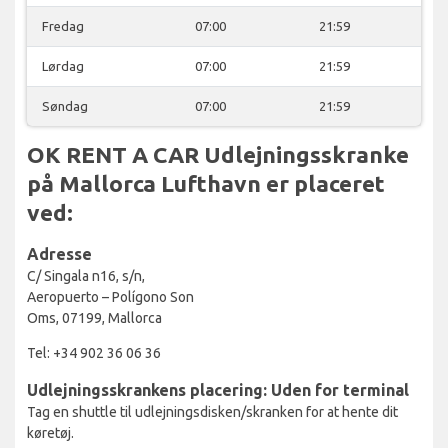
Fredag
07:00
21:59
Lørdag
07:00
21:59
Søndag
07:00
21:59
OK RENT A CAR Udlejningsskranke
på Mallorca Lufthavn er placeret
ved:
Adresse
C/ Singala n16, s/n,
Aeropuerto – Polígono Son
Oms, 07199, Mallorca
Tel: +34 902 36 06 36
Udlejningsskrankens placering: Uden for terminal
Tag en shuttle til udlejningsdisken/skranken for at hente dit
køretøj.