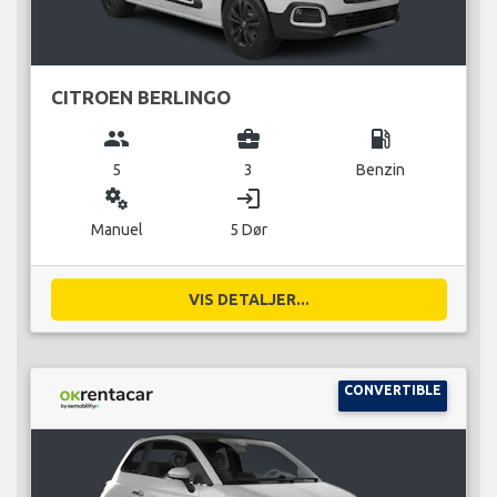
CITROEN BERLINGO
group
business_center
local_gas_station
5
3
Benzin
miscellaneous_services
login
Manuel
5 Dør
VIS DETALJER...
CONVERTIBLE