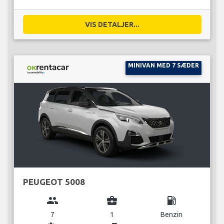
VIS DETALJER...
MINIVAN MED 7 SÆDER
PEUGEOT 5008
group
business_center
local_gas_station
7
1
Benzin