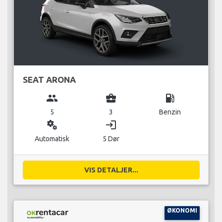
SEAT ARONA
group
business_center
local_gas_station
5
3
Benzin
miscellaneous_services
login
Automatisk
5 Dør
VIS DETALJER...
ØKONOMI