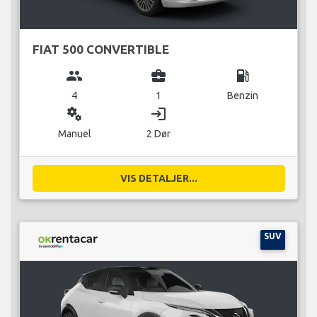
FIAT 500 CONVERTIBLE
group
business_center
local_gas_station
4
1
Benzin
miscellaneous_services
login
Manuel
2 Dør
VIS DETALJER...
SUV