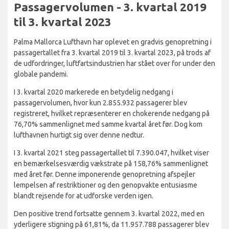
Passagervolumen - 3. kvartal 2019
til 3. kvartal 2023
Palma Mallorca Lufthavn har oplevet en gradvis genopretning i
passagertallet fra 3. kvartal 2019 til 3. kvartal 2023, på trods af
de udfordringer, luftfartsindustrien har stået over for under den
globale pandemi.
I 3. kvartal 2020 markerede en betydelig nedgang i
passagervolumen, hvor kun 2.855.932 passagerer blev
registreret, hvilket repræsenterer en chokerende nedgang på
76,70% sammenlignet med samme kvartal året før. Dog kom
lufthavnen hurtigt sig over denne nedtur.
I 3. kvartal 2021 steg passagertallet til 7.390.047, hvilket viser
en bemærkelsesværdig vækstrate på 158,76% sammenlignet
med året før. Denne imponerende genopretning afspejler
lempelsen af restriktioner og den genopvakte entusiasme
blandt rejsende for at udforske verden igen.
Den positive trend fortsatte gennem 3. kvartal 2022, med en
yderligere stigning på 61,81%, da 11.957.788 passagerer blev