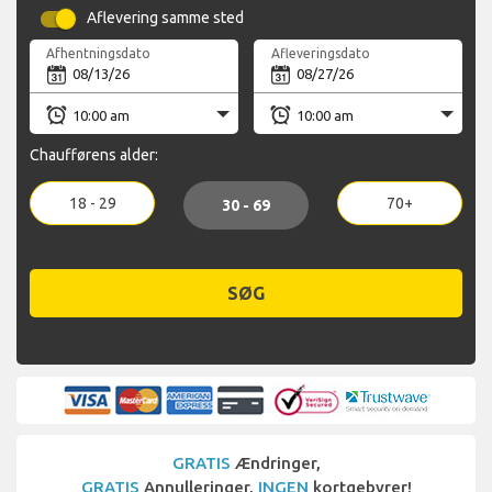
Aflevering samme sted
Afhentningsdato
Afleveringsdato
Chaufførens alder:
18 - 29
70+
30 - 69
SØG
GRATIS
Ændringer,
GRATIS
Annulleringer,
INGEN
kortgebyrer!