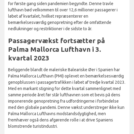
for første gang siden pandemien begyndte. Denne travle
lufthavn bød velkommen til over 12,6 millioner passagerer i
løbet af kvartalet, hvilket repræsenterer en
bemærkelsesværdig genopretning efter de omfattende
nedlukninger og restriktioner i de sidste to år.
Passagervækst fortsætter på
Palma Mallorca Lufthavn i 3.
kvartal 2023
Beliggende blandt de maleriske Baleariske Øer i Spanien har
Palma Mallorca Lufthavn (PMI) oplevet en bemærkelsesværdig
genopblussen i passagertrafikken i løbet af tredje kvartal 2023.
Med en markant stigning for dette kvartal sammenlignet med
samme periode året før står lufthavnen som et bevis på dens
imponerende genopretning fra udfordringerne i forbindelse
med den globale pandemi. Denne vækst understreger ikke kun
Palma Mallorca Lufthavns modstandsdygtighed, men
fremhæver også dens afgørende rolle i at drive Spaniens
blomstrende turistindustri.