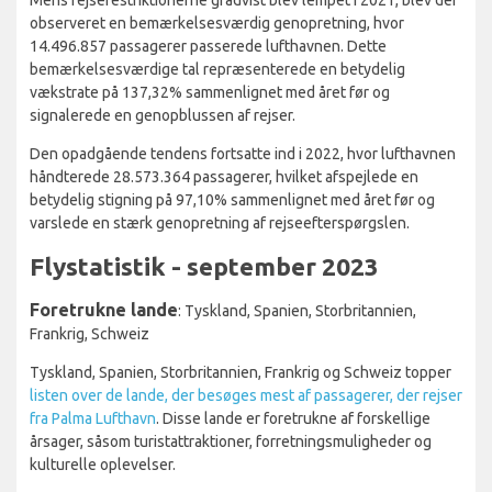
Mens rejserestriktionerne gradvist blev lempet i 2021, blev der
observeret en bemærkelsesværdig genopretning, hvor
14.496.857 passagerer passerede lufthavnen. Dette
bemærkelsesværdige tal repræsenterede en betydelig
vækstrate på 137,32% sammenlignet med året før og
signalerede en genopblussen af rejser.
Den opadgående tendens fortsatte ind i 2022, hvor lufthavnen
håndterede 28.573.364 passagerer, hvilket afspejlede en
betydelig stigning på 97,10% sammenlignet med året før og
varslede en stærk genopretning af rejseefterspørgslen.
Flystatistik - september 2023
Foretrukne lande
: Tyskland, Spanien, Storbritannien,
Frankrig, Schweiz
Tyskland, Spanien, Storbritannien, Frankrig og Schweiz topper
listen over de lande, der besøges mest af passagerer, der rejser
fra Palma Lufthavn
. Disse lande er foretrukne af forskellige
årsager, såsom turistattraktioner, forretningsmuligheder og
kulturelle oplevelser.