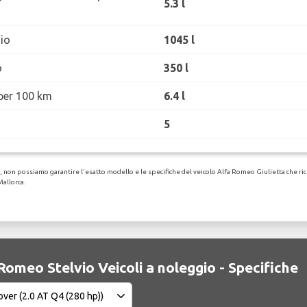
5.3 l
io
1045 l
o
350 l
per 100 km
6.4 l
5
non possiamo garantire l'esatto modello e le specifiche del veicolo Alfa Romeo Giulietta che ricev
Mallorca.
Romeo Stelvio Veicoli a noleggio - Specifiche