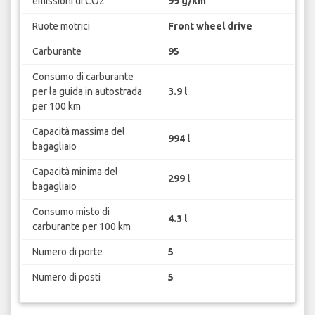
emissioni di CO2
99 g/km
Ruote motrici
Front wheel drive
Carburante
95
Consumo di carburante
per la guida in autostrada
3.9 l
per 100 km
Capacità massima del
994 l
bagagliaio
Capacità minima del
299 l
bagagliaio
Consumo misto di
4.3 l
carburante per 100 km
Numero di porte
5
Numero di posti
5