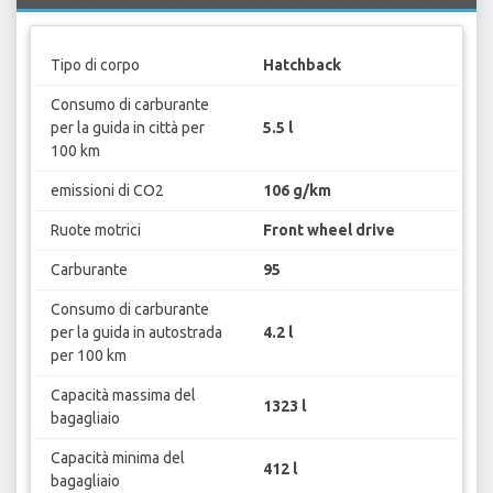
Tipo di corpo
Hatchback
Consumo di carburante
per la guida in città per
5.5 l
100 km
emissioni di CO2
106 g/km
Ruote motrici
Front wheel drive
Carburante
95
Consumo di carburante
per la guida in autostrada
4.2 l
per 100 km
Capacità massima del
1323 l
bagagliaio
Capacità minima del
412 l
bagagliaio