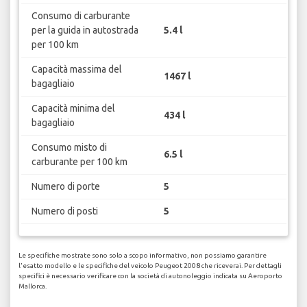
Consumo di carburante
per la guida in autostrada
5.4 l
per 100 km
Capacità massima del
1467 l
bagagliaio
Capacità minima del
434 l
bagagliaio
Consumo misto di
6.5 l
carburante per 100 km
Numero di porte
5
Numero di posti
5
Le specifiche mostrate sono solo a scopo informativo, non possiamo garantire
l'esatto modello e le specifiche del veicolo Peugeot 2008 che riceverai. Per dettagli
specifici è necessario verificare con la società di autonoleggio indicata su Aeroporto
Mallorca.