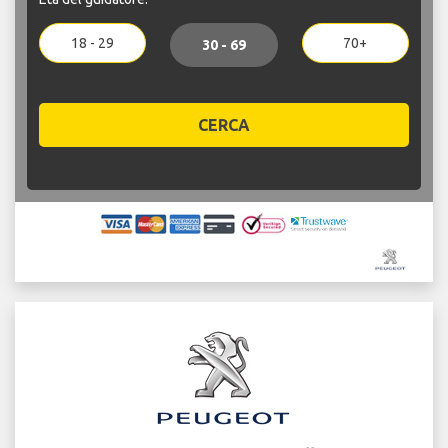
18 - 29
70+
30 - 69
CERCA