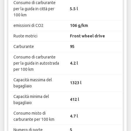
Consumo di carburante
per la guida in città per
5.5 l
100 km
emissioni di CO2
106 g/km
Ruote motrici
Front wheel drive
Carburante
95
Consumo di carburante
per la guida in autostrada
4.2 l
per 100 km
Capacità massima del
1323 l
bagagliaio
Capacità minima del
412 l
bagagliaio
Consumo misto di
4.7 l
carburante per 100 km
Numero di porte
5