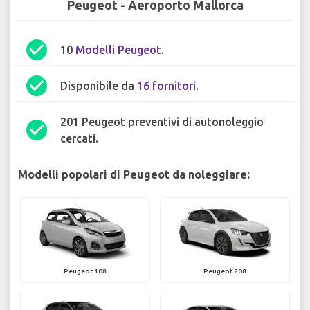
Peugeot - Aeroporto Mallorca
check_circle
10
Modelli Peugeot
.
check_circle
Disponibile da
16 fornitori
.
201 Peugeot preventivi di autonoleggio
check_circle
cercati.
Modelli popolari di Peugeot da noleggiare:
Peugeot 108
Peugeot 208