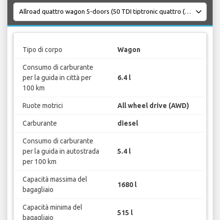
Tipo di corpo
Wagon
Consumo di carburante
per la guida in città per
6.4 l
100 km
Ruote motrici
All wheel drive (AWD)
Carburante
diesel
Consumo di carburante
per la guida in autostrada
5.4 l
per 100 km
Capacità massima del
1680 l
bagagliaio
Capacità minima del
515 l
bagagliaio