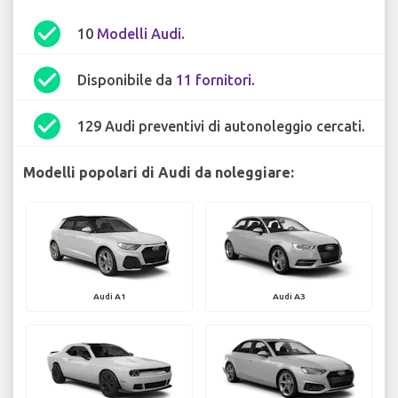
check_circle
10
Modelli Audi
.
check_circle
Disponibile da
11 fornitori
.
check_circle
129 Audi preventivi di autonoleggio cercati.
Modelli popolari di Audi da noleggiare:
Audi A1
Audi A3