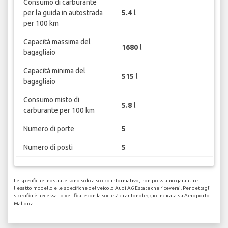
Consumo di carburante
per la guida in autostrada
5.4 l
per 100 km
Capacità massima del
1680 l
bagagliaio
Capacità minima del
515 l
bagagliaio
Consumo misto di
5.8 l
carburante per 100 km
Numero di porte
5
Numero di posti
5
Le specifiche mostrate sono solo a scopo informativo, non possiamo garantire
l'esatto modello e le specifiche del veicolo Audi A6 Estate che riceverai. Per dettagli
specifici è necessario verificare con la società di autonoleggio indicata su Aeroporto
Mallorca.