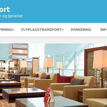
ort
n og tjenester
YRNING
FLYPLASSTRANSPORT
PARKERING
INF