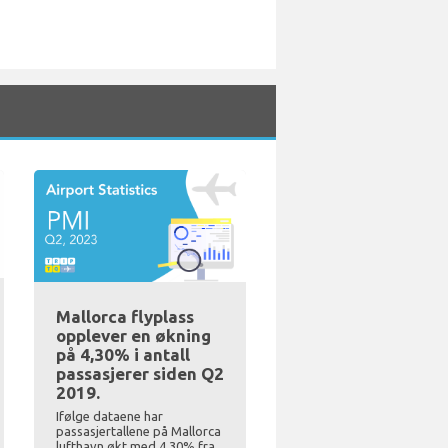
Mallorca flyplass
opplever en økning
på 4,30% i antall
passasjerer siden Q2
2019.
Ifølge dataene har
passasjertallene på Mallorca
lufthavn økt med 4,30% fra