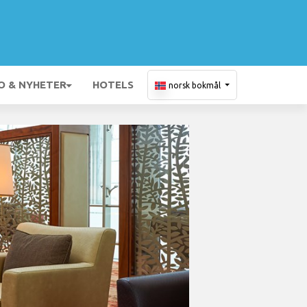
O & NYHETER
HOTELS
norsk bokmål