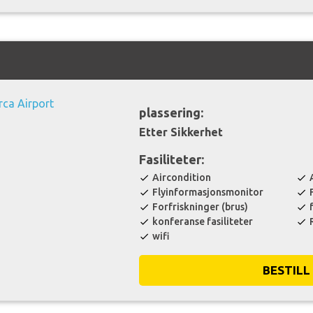
plassering:
Etter Sikkerhet
Fasiliteter:
Aircondition
check
check
Flyinformasjonsmonitor
check
check
Forfriskninger (brus)
check
check
konferanse fasiliteter
check
check
wifi
check
BESTILL