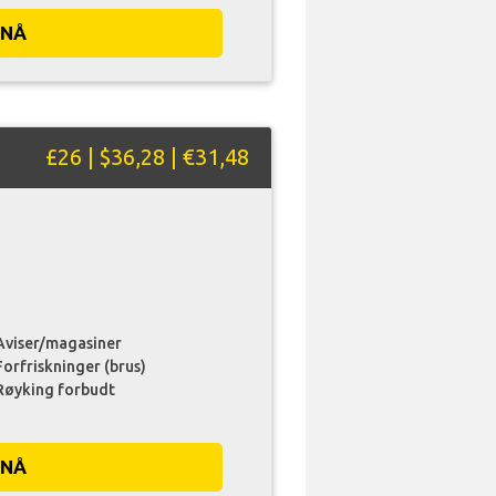
 NÅ
£26 | $36,28 | €31,48
Aviser/magasiner
Forfriskninger (brus)
Røyking forbudt
 NÅ