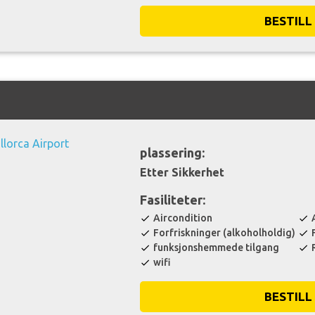
BESTILL
plassering:
Etter Sikkerhet
Fasiliteter:
Aircondition
check
check
Forfriskninger (alkoholholdig)
check
check
funksjonshemmede tilgang
check
check
wifi
check
BESTILL