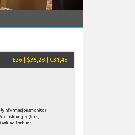
£26 | $36,28 | €31,48
Flyinformasjonsmonitor
Forfriskninger (brus)
Røyking forbudt