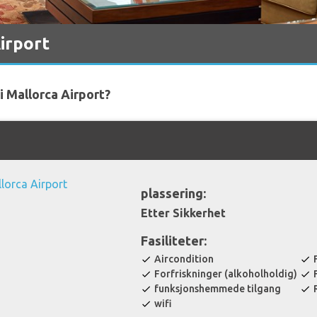
irport
 i Mallorca Airport?
plassering:
Etter Sikkerhet
Fasiliteter:
Aircondition
check
check
Forfriskninger (alkoholholdig)
check
check
funksjonshemmede tilgang
check
check
wifi
check