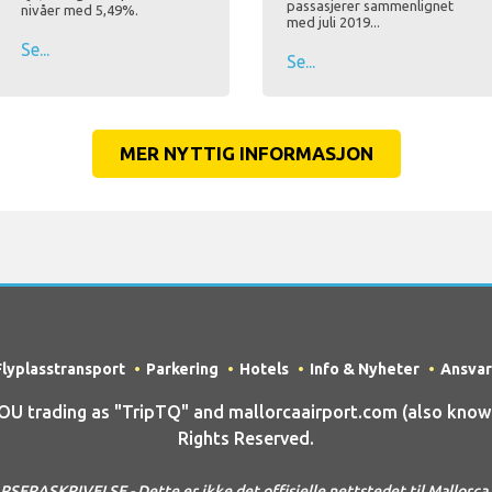
passasjerer sammenlignet
nivåer med 5,49%.
med juli 2019...
Se...
Se...
MER NYTTIG INFORMASJON
Flyplasstransport
Parkering
Hotels
Info & Nyheter
Ansvar
trading as "TripTQ" and mallorcaairport.com (also known 
Rights Reserved.
FRASKRIVELSE - Dette er ikke det offisielle nettstedet til Mallorca