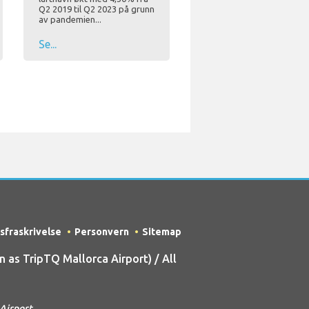
Q2 2019 til Q2 2023 på grunn
av pandemien...
Se...
sfraskrivelse
Personvern
Sitemap
as TripTQ Mallorca Airport) / All
 Airport