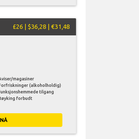
£26 | $36,28 | €31,48
Aviser/magasiner
Forfriskninger (alkoholholdig)
funksjonshemmede tilgang
Røyking forbudt
 NÅ