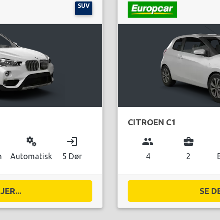
SUV
CITROEN C1
miscellaneous_services
login
group
business_center
n
Automatisk
5 Dør
4
2
ER...
SE D