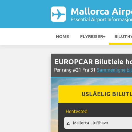
Mallorca Airp
Essential Airport Informasjo
HOME
FLYREISER
BILUTH
EUROPCAR Bilutleie ho
Per rang #21 Fra 31
Sammenligne bil
USLÅELIG BILUT
Hentested