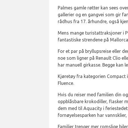
Palmes gamle røtter kan sees over
gallerier og en gangvei som gir fa
rådhus fra 17. århundre, også kje
Mens mange turistattraksjoner i P
fantastiske strendene på Mallorca 
For et par på bryllupsreise eller d
noe som ligner på Renault Clio ell
har manuell girkasse. Begge kan l
Kjøretøy fra kategorien Compact i
Fluence.
Hvis du reiser med familien din o
oppblåsbare krokodiller, flasker m
dem med til Aquacity i feriestedet
fornøyelsesparken har vannsklier, 
Familier trenger mer romslige bile