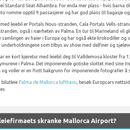
pel Standard Seat Alhambra. For enda mer plass - hvis barna d
o romme opptil 9 passasjerer og har god plass til bagasje og
med leiebil er Portals Nous-stranden, Cala Portals Vells-str
randen, også i nærheten av Palma. En tur til Marineland vil gled
samlingen av haier i Europa og har også ekte krokodiller og sl
e underholdningene som tilbys av show med delfiner og sjøløve
tar en kort kjøretur med leiebil deg til Valldemosa kloster fra 1
 bymurene i Palma. Det imponerende gotiske slottet med sine tre 
og voller er en flott bakgrunn for imponerende fotografier å s
bilutleie
Palma de Mallorca lufthavn
, besøk Europcars nettside
.es
eiefirmaets skranke Mallorca Airport?