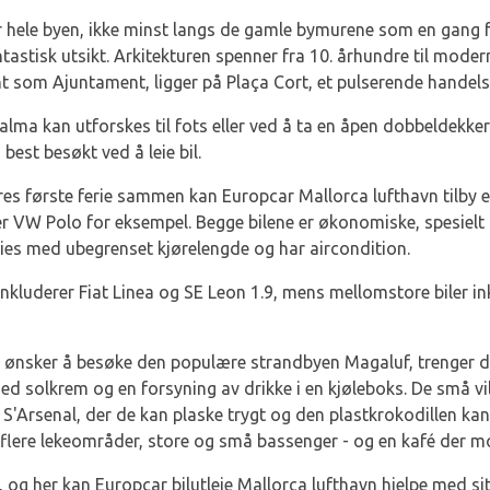
 hele byen, ikke minst langs de gamle bymurene som en gang f
ntastisk utsikt. Arkitekturen spenner fra 10. århundre til mode
nt som Ajuntament, ligger på Plaça Cort, et pulserende handel
alma kan utforskes til fots eller ved å ta en åpen dobbeldekke
best besøkt ved å leie bil.
eres første ferie sammen kan Europcar Mallorca lufthavn tilby et
er VW Polo for eksempel. Begge bilene er økonomiske, spesielt f
eies med ubegrenset kjørelengde og har aircondition.
nkluderer Fiat Linea og SE Leon 1.9, mens mellomstore biler in
g ønsker å besøke den populære strandbyen Magaluf, trenger d
ed solkrem og en forsyning av drikke i en kjøleboks. De små vil
 S'Arsenal, der de kan plaske trygt og den plastkrokodillen ka
flere lekeområder, store og små bassenger - og en kafé der mor
r, og her kan Europcar bilutleie Mallorca lufthavn hjelpe med s