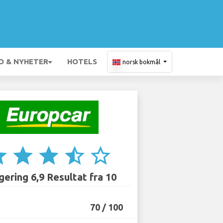
O & NYHETER
HOTELS
norsk bokmål
ar
star
star
star_half
star_border
ering 6,9 Resultat fra 10
70 / 100