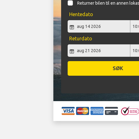
Returner bilen til en annen loka
Hentedato
Returdato
SØK