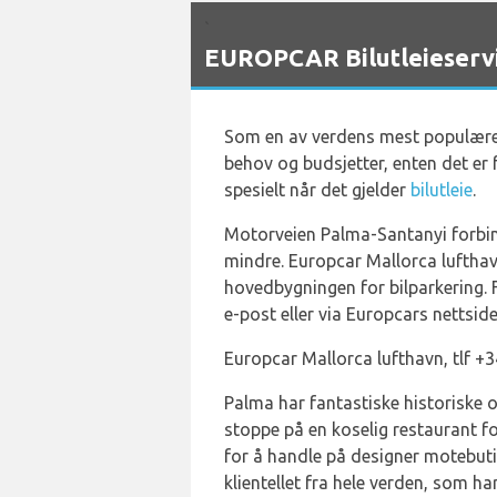
`
EUROPCAR Bilutleieservi
Som en av verdens mest populære l
behov og budsjetter, enten det er f
spesielt når det gjelder
bilutleie
.
Motorveien Palma-Santanyi forbind
mindre. Europcar Mallorca lufthavn 
hovedbygningen for bilparkering. F
e-post eller via Europcars nettside
Europcar Mallorca lufthavn, tlf +
Palma har fantastiske historiske 
stoppe på en koselig restaurant f
for å handle på designer motebuti
klientellet fra hele verden, som h