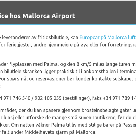
ce hos Mallorca Airport
everandører av fritidsbilutleie, kan
Europcar på Mallorca luf
or feriegjester, andre hjemmeiere på øya eller for forretningsre
er flyplassen med Palma, og den 8 km/5 miles lange turen med 
bilutleie skranken ligger praktisk til i ankomsthallen i termina
or spørsmål og reservasjoner bør kunder kontakte selskapet dir
:
34 971 746 540 / 902 105 055 (bestillinger), faks +34 971 789 
områder, der du kan spasere gjennom brosteinsbelagte gater u
or lunsj eller utforske de mange små suvenirbutikkene, før du
kker. Om natten våkner Palma til liv med stilige barer på Pass
ar falt under Middelhavets sjarm på Mallorca.