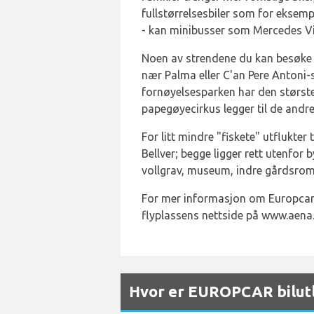
fullstørrelsesbiler som for eksem
- kan minibusser som Mercedes Vit
Noen av strendene du kan besøke 
nær Palma eller C'an Pere Antoni-st
fornøyelsesparken har den største 
papegøyecirkus legger til de andr
For litt mindre "fiskete" utflukter 
Bellver; begge ligger rett utenfor
vollgrav, museum, indre gårdsrom 
For mer informasjon om Europcar 
flyplassens nettside på www.aena
Hvor er EUROPCAR bilutl