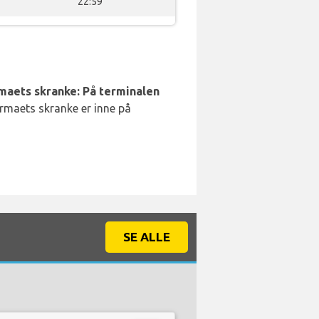
22:59
rmaets skranke: På terminalen
irmaets skranke er inne på
SE ALLE