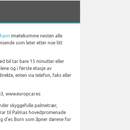
thavn
imøtekomme nesten alle
isende som leter etter noe litt
bil tar bare 15 minutter eller
lene og i første etasje av
ekte, enten via telefon, faks eller
143, www.europcar.es
nder skyggefulle palmetrær,
 drar til Palmas hovedpromenade
eig d'es Born som åpner dørene for