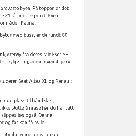
orsvarte byen. På toppen er det
rne 21. århundre prakt. Byens
sområde i Palma.
rbytur med buss, er de rundt 80
 kjøretøy fra deres Mini-serie -
or bykjøring, er miljøvennlige og
kluderer Seat Altea XL og Renault
u god plass til håndklær,
 ikke slutte å mase før du har tatt
n slippes løs også. Denne
 og far kan få hvile.
itt utvalg av mellomstore og