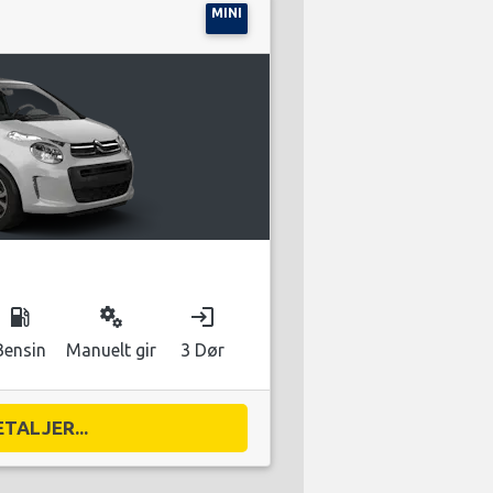
MINI
local_gas_station
miscellaneous_services
login
Bensin
Manuelt gir
3 Dør
ETALJER...