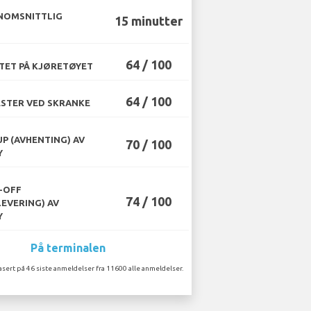
NOMSNITTLIG
15 minutter
64 / 100
TET PÅ KJØRETØYET
64 / 100
STER VED SKRANKE
UP (AVHENTING) AV
70 / 100
Y
-OFF
74 / 100
LEVERING) AV
Y
På terminalen
asert på 46 siste anmeldelser fra 11600 alle anmeldelser.