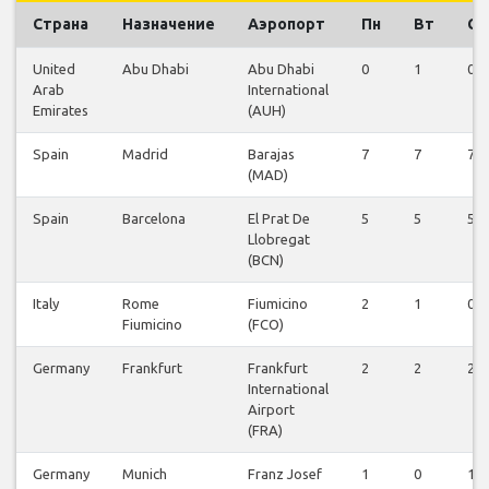
Страна
Назначение
Аэропорт
Пн
Вт
Ср
United
Abu Dhabi
Abu Dhabi
0
1
0
Arab
International
Emirates
(AUH)
Spain
Madrid
Barajas
7
7
7
(MAD)
Spain
Barcelona
El Prat De
5
5
5
Llobregat
(BCN)
Italy
Rome
Fiumicino
2
1
0
Fiumicino
(FCO)
Germany
Frankfurt
Frankfurt
2
2
2
International
Airport
(FRA)
Germany
Munich
Franz Josef
1
0
1