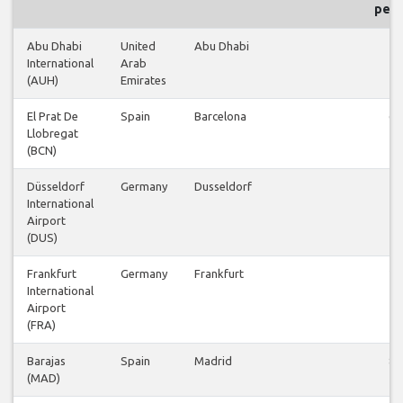
рей
Abu Dhabi
United
Abu Dhabi
5
International
Arab
(AUH)
Emirates
El Prat De
Spain
Barcelona
62
Llobregat
(BCN)
Düsseldorf
Germany
Dusseldorf
6
International
Airport
(DUS)
Frankfurt
Germany
Frankfurt
26
International
Airport
(FRA)
Barajas
Spain
Madrid
80
(MAD)