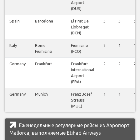
Airport
(DUS)
Spain
Barcelona
El Prat De
5
5
5
Llobregat
(BCN)
Italy
Rome
Fiumicino
2
1
1
Fiumicino
(FCO)
Germany
Frankfurt
Frankfurt
2
2
2
International
Airport
(FRA)
Germany
Munich
Franz Josef
1
1
1
Strauss
(MUC)
Еженедельные регулярные рейсы из Аэропорт
Mallorca, выполняемые Etihad Airways