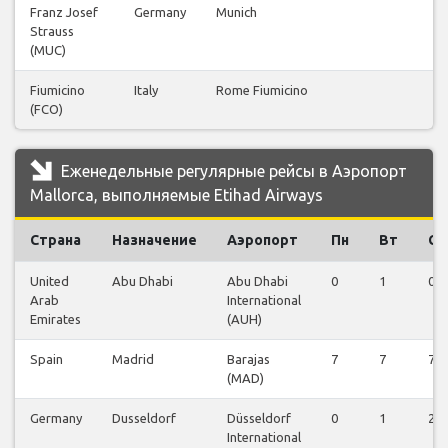
Franz Josef
Germany
Munich
9
Strauss
(MUC)
Fiumicino
Italy
Rome Fiumicino
15
(FCO)
Еженедельные регулярные рейсы в Аэропорт
Mallorca, выполняемые Etihad Airways
Страна
Назначение
Аэропорт
Пн
Вт
Ср
United
Abu Dhabi
Abu Dhabi
0
1
0
Arab
International
Emirates
(AUH)
Spain
Madrid
Barajas
7
7
7
(MAD)
Germany
Dusseldorf
Düsseldorf
0
1
2
International