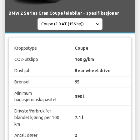
BMW 2 Series Gran Coupe leiebiler – spesifikasjoner
Kroppstype
Coupe
CO2-utslipp
160 g/km
Drivhjul
Rear wheel drive
Brensel
95
Minimum
390 l
bagasjeromskapasitet
Drivstofforbruk for
blandet kjøring per 100
7.1 l
km
Antall dører
2