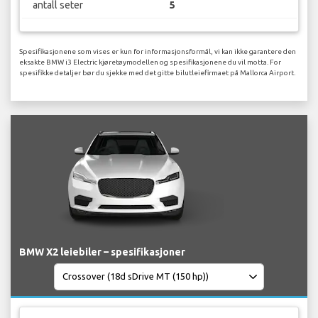
antall seter
5
Spesifikasjonene som vises er kun for informasjonsformål, vi kan ikke garantere den
eksakte BMW i3 Electric kjøretøymodellen og spesifikasjonene du vil motta. For
spesifikke detaljer bør du sjekke med det gitte bilutleiefirmaet på Mallorca Airport.
BMW X2 leiebiler – spesifikasjoner