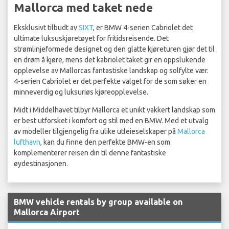
Mallorca med taket nede
Eksklusivt tilbudt av
SIXT
, er BMW 4-serien Cabriolet det
ultimate luksuskjøretøyet for fritidsreisende. Det
strømlinjeformede designet og den glatte kjøreturen gjør det til
en drøm å kjøre, mens det kabriolet taket gir en oppslukende
opplevelse av Mallorcas fantastiske landskap og solfylte vær.
4-serien Cabriolet er det perfekte valget for de som søker en
minneverdig og luksuriøs kjøreopplevelse.
Midt i Middelhavet tilbyr Mallorca et unikt vakkert landskap som
er best utforsket i komfort og stil med en BMW. Med et utvalg
av modeller tilgjengelig fra ulike utleieselskaper på
Mallorca
lufthavn
, kan du finne den perfekte BMW-en som
komplementerer reisen din til denne fantastiske
øydestinasjonen.
BMW vehicle rentals by group available on
Mallorca Airport