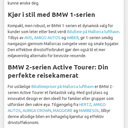
kunne ønske deg.
Kjør i stil med BMW 1-serien
Kompakt, men robust, er BMW 1-serien et dynamisk valg for
kunder som leter etter best verdi
Bilutleie på Mallorca lufthavn
.
Tilbys av
AVIS
,
AMIGO AUTOS
og
WIBER
, gir 1-serien smidig
navigasjon gjennom Mallorcas svingete veier og smale bygater.
Den effektive drivstofforbruket gjør den også til et mer
miljøvennlig alternativ for bevisste reisende.
BMW 2-serien Active Tourer: Din
perfekte reisekamerat
For uslåelige
Bilutleiepriser på Mallorca lufthavn
er BMW 2-
serien Active Tourer et fantastisk valg. Med god plass og
innovativt design er den ideell for familier eller grupper som
utforsker den vakre øya. Tilgjengelig fra
HERTZ
,
AMIGO
AUTOS
,
AURIGA CROWN
,
MAGGIORE
og
MARBESOL
, tilbyr
denne allsidige bilen en behagelig kjøretur og effektiv
drivstofføkonomi.