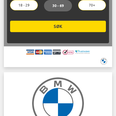
18 - 29
70+
30 - 69
SØK