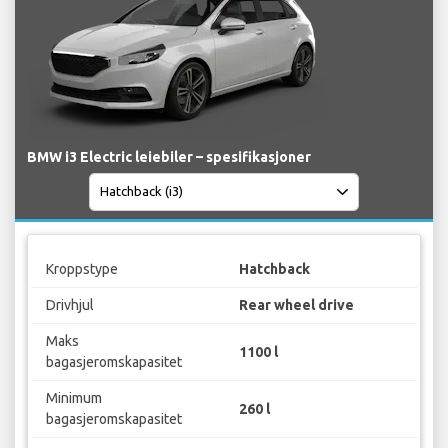
BMW i3 Electric leiebiler – spesifikasjoner
Kroppstype
Hatchback
Drivhjul
Rear wheel drive
Maks
1100 l
bagasjeromskapasitet
Minimum
260 l
bagasjeromskapasitet