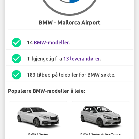
BMW - Mallorca Airport
check_circle
14
BMW-modeller
.
check_circle
Tilgjengelig fra
13 leverandører
.
check_circle
183 tilbud på leiebiler for BMW søkte.
Populære BMW-modeller å leie:
BMW 1 Series
BMW 2 Series Active Tourer