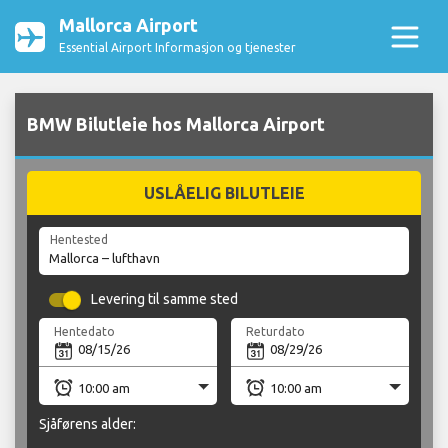
Mallorca Airport
Essential Airport Informasjon og tjenester
BMW Bilutleie hos Mallorca Airport
USLÅELIG BILUTLEIE
Hentested
Levering til samme sted
Hentedato
Returdato
Sjåførens alder: