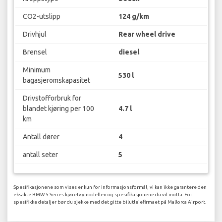
CO2-utslipp
124 g/km
Drivhjul
Rear wheel drive
Brensel
diesel
Minimum
530 l
bagasjeromskapasitet
Drivstofforbruk for
blandet kjøring per 100
4.7 l
km
Antall dører
4
antall seter
5
Spesifikasjonene som vises er kun for informasjonsformål, vi kan ikke garantere den
eksakte BMW 5 Series kjøretøymodellen og spesifikasjonene du vil motta. For
spesifikke detaljer bør du sjekke med det gitte bilutleiefirmaet på Mallorca Airport.