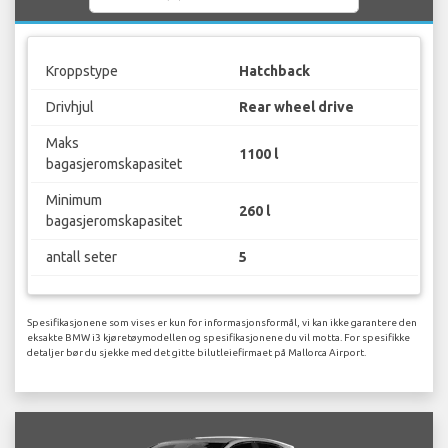
Kroppstype
Hatchback
Drivhjul
Rear wheel drive
Maks
1100 l
bagasjeromskapasitet
Minimum
260 l
bagasjeromskapasitet
antall seter
5
Spesifikasjonene som vises er kun for informasjonsformål, vi kan ikke garantere den
eksakte BMW i3 kjøretøymodellen og spesifikasjonene du vil motta. For spesifikke
detaljer bør du sjekke med det gitte bilutleiefirmaet på Mallorca Airport.