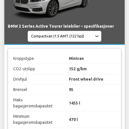
BMW 2 Series Active Tourer leiebiler – spesifikasjoner
Kroppstype
Minivan
CO2-utslipp
152 g/km
Drivhjul
Front wheel drive
Brensel
95
Maks
1455 l
bagasjeromskapasitet
Minimum
470 l
bagasjeromskapasitet