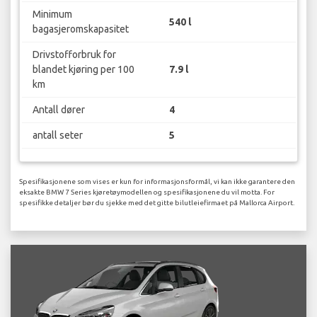
Minimum
540 l
bagasjeromskapasitet
Drivstofforbruk for
blandet kjøring per 100
7.9 l
km
Antall dører
4
antall seter
5
Spesifikasjonene som vises er kun for informasjonsformål, vi kan ikke garantere den
eksakte BMW 7 Series kjøretøymodellen og spesifikasjonene du vil motta. For
spesifikke detaljer bør du sjekke med det gitte bilutleiefirmaet på Mallorca Airport.