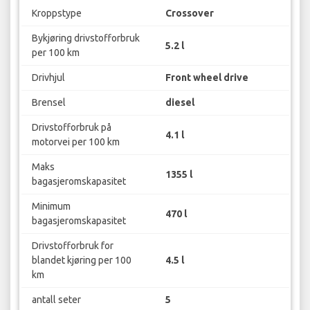
Kroppstype
Crossover
Bykjøring drivstofforbruk
5.2 l
per 100 km
Drivhjul
Front wheel drive
Brensel
diesel
Drivstofforbruk på
4.1 l
motorvei per 100 km
Maks
1355 l
bagasjeromskapasitet
Minimum
470 l
bagasjeromskapasitet
Drivstofforbruk for
blandet kjøring per 100
4.5 l
km
antall seter
5