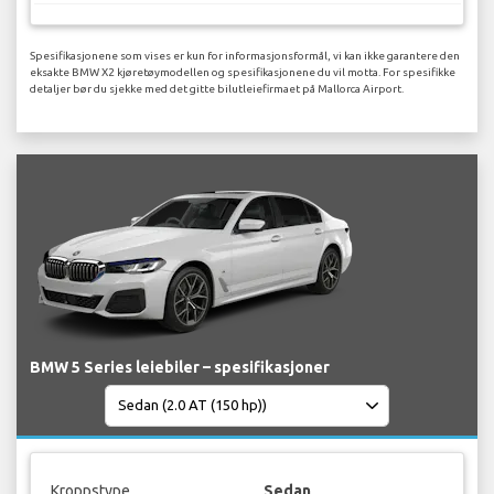
Spesifikasjonene som vises er kun for informasjonsformål, vi kan ikke garantere den
eksakte BMW X2 kjøretøymodellen og spesifikasjonene du vil motta. For spesifikke
detaljer bør du sjekke med det gitte bilutleiefirmaet på Mallorca Airport.
BMW 5 Series leiebiler – spesifikasjoner
Kroppstype
Sedan