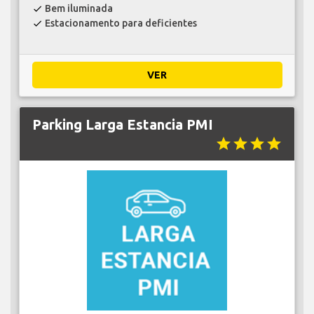
Bem iluminada
check
Estacionamento para deficientes
check
VER
Parking Larga Estancia PMI
star
star
star
star