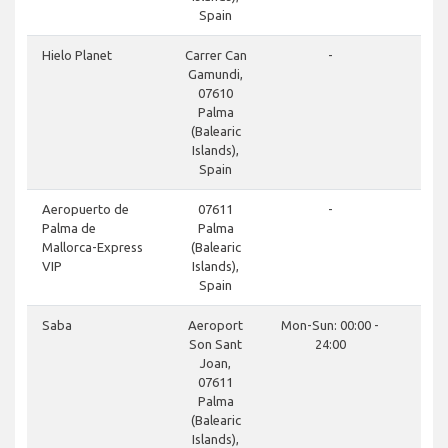
Spain
Hielo Planet
Carrer Can
-
Gamundi,
07610
Palma
(Balearic
Islands),
Spain
Aeropuerto de
07611
-
Palma de
Palma
Mallorca-Express
(Balearic
VIP
Islands),
Spain
Saba
Aeroport
Mon-Sun: 00:00 -
Son Sant
24:00
Joan,
07611
Palma
(Balearic
Islands),