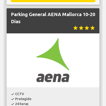
Parking General AENA Mallorca 10-20
Dias
star
star
star
star
CCTV
check
Protegido
check
24 horas
check