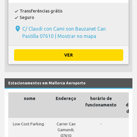
Transferências grátis
check
Seguro
check
place
C/ Claudi con Cami son Bauzanet Can
Pastilla 07610 |
Mostrar no mapa
VER
Estacionamentos em Mallorca Aeroporto
nome
Endereço
horário de
funcionamento
depe
do a
Low Cost Parking
Carrer Can
-
Gamundi,
07610