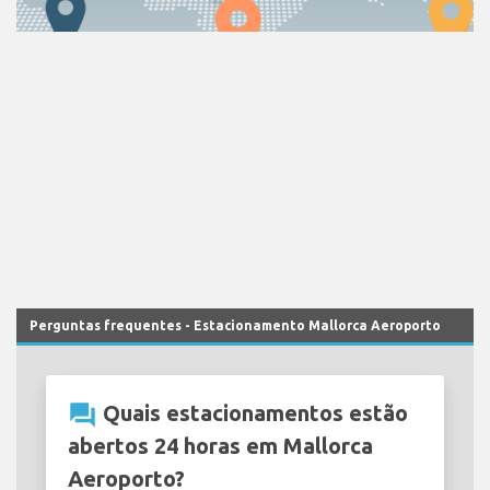
Perguntas frequentes - Estacionamento Mallorca Aeroporto
question_answer
Quais estacionamentos estão
abertos 24 horas em Mallorca
Aeroporto?