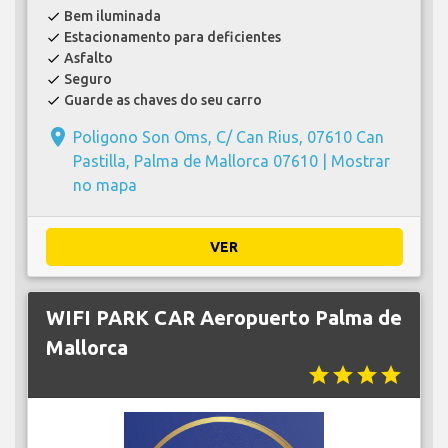
Bem iluminada
check
Estacionamento para deficientes
check
Asfalto
check
Seguro
check
Guarde as chaves do seu carro
check
place
Poligono Son Oms, C/ Can Rius, 07610 Can
Pastilla, Palma de Mallorca 07610 |
Mostrar
no mapa
VER
WIFI PARK CAR Aeropuerto Palma de
Mallorca
star
star
star
star