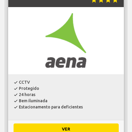
star
star
star
star
CCTV
check
Protegido
check
24 horas
check
Bem iluminada
check
Estacionamento para deficientes
check
VER