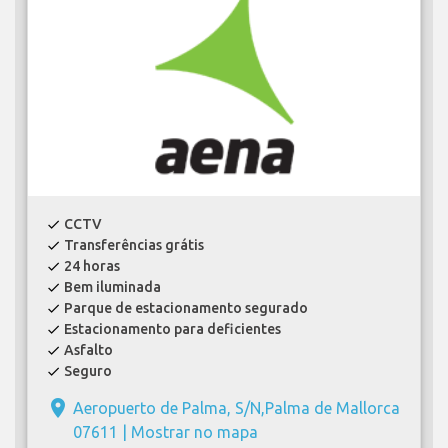
CCTV
check
Transferências grátis
check
24 horas
check
Bem iluminada
check
Parque de estacionamento segurado
check
Estacionamento para deficientes
check
Asfalto
check
Seguro
check
place
Aeropuerto de Palma, S/N,Palma de Mallorca
07611 |
Mostrar no mapa