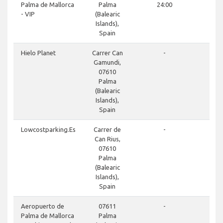
Palma de Mallorca
Palma
24:00
- VIP
(Balearic
Islands),
Spain
Hielo Planet
Carrer Can
-
Gamundi,
07610
Palma
(Balearic
Islands),
Spain
Lowcostparking.Es
Carrer de
-
Can Rius,
07610
Palma
(Balearic
Islands),
Spain
Aeropuerto de
07611
-
Palma de Mallorca
Palma