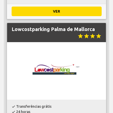
VER
Lowcostparking Palma de Mallorca
star
star
star
star
Transferências grátis
check
24 horas
check