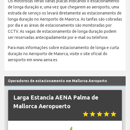
Os motoristas verão várias placas indicando o estacionamento
de longa duração e, uma vez que chegarem ao aeroporto, uma
estrada de serviço os levará diretamente ao estacionamento de
longa duração no Aeroporto de Maiorca. As tarifas são cobradas
por dia e as áreas de estacionamento são monitoradas por
CCTV. As vagas de estacionamento de longa duração podem
ser reservadas antecipadamente por e-mail ou telefone.
Para mais informações sobre estacionamento de longa e curta
duração no Aeroporto de Maiorca, visite o site oficial do
aeroporto em www.aena.es
Operadores de estacionamento em Mallorca Aeroporto
Larga Estancia AENA Palma de
Mallorca Aeropuerto
star
star
star
star
star