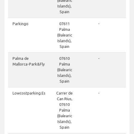
(Balearic
Islands),
Spain
Parkingo
07611
-
Palma
(Balearic
Islands),
Spain
Palma de
07610
-
Mallorca-Park&Fly
Palma
(Balearic
Islands),
Spain
Lowcostparking.Es
Carrer de
-
Can Rius,
07610
Palma
(Balearic
Islands),
Spain