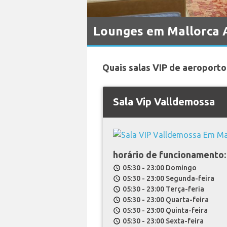
Lounges em Mallorca 
Quais salas VIP de aeroporto
Sala Vip Valldemossa
horário de funcionamento:
05:30 - 23:00 Domingo
schedule
05:30 - 23:00 Segunda-feira
schedule
05:30 - 23:00 Terça-feria
schedule
05:30 - 23:00 Quarta-feira
schedule
05:30 - 23:00 Quinta-feira
schedule
05:30 - 23:00 Sexta-feira
schedule