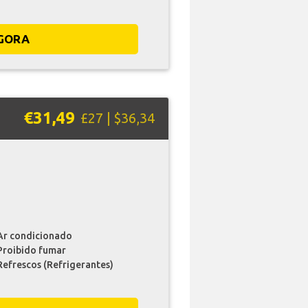
GORA
€31,49
£27 | $36,34
Ar condicionado
Proibido fumar
Refrescos (Refrigerantes)