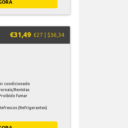
GORA
€31,49
£27 | $36,34
Ar condicionado
Jornais/Revistas
Proibido fumar
Refrescos (Refrigerantes)
GORA