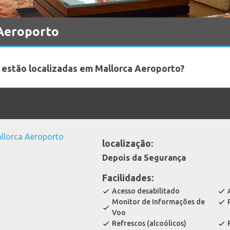
Aeroporto
 estão localizadas em Mallorca Aeroporto?
localização:
Depois da Segurança
Facilidades:
Acesso desabilitado
check
check
Monitor de Informações de
check
check
Voo
Refrescos (alcoólicos)
check
check