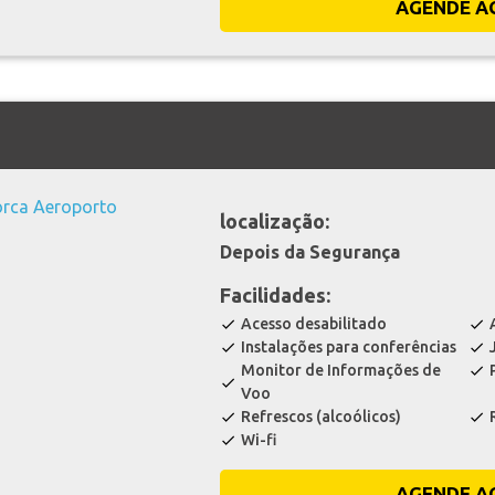
AGENDE A
localização:
Depois da Segurança
Facilidades:
Acesso desabilitado
check
check
Instalações para conferências
check
check
Monitor de Informações de
check
check
Voo
Refrescos (alcoólicos)
check
check
Wi-fi
check
AGENDE A