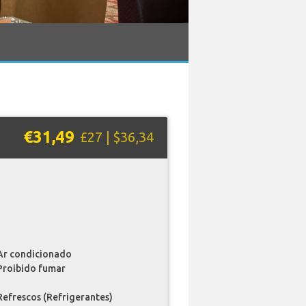
€31,49
£27 | $36,34
Ar condicionado
Proibido fumar
Refrescos (Refrigerantes)