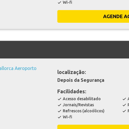
Wi-fi
check
AGENDE A
localização:
Depois da Segurança
Facilidades:
Acesso desabilitado
check
check
Jornais/Revistas
check
check
Refrescos (alcoólicos)
check
check
Wi-fi
check