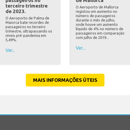
passageiros no
de Mallorca
terceiro trimestre
O Aeroporto de Mallorca
de 2023.
registou um aumento no
número de passageiros
O Aeroporto de Palma de
durante o mês de julho,
Maiorca bate recordes de
onde houve um aumento
passageiros no terceiro
líquido de 4% no número de
trimestre, ultrapassando os
passageiros em comparação
níveis pré-pandemia em
com julho de 2019...
5,49%.
Ver...
Ver...
MAIS INFORMAÇÕES ÚTEIS