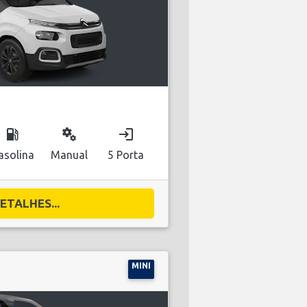
local_gas_station
miscellaneous_services
login
asolina
Manual
5 Porta
ETALHES...
MINI