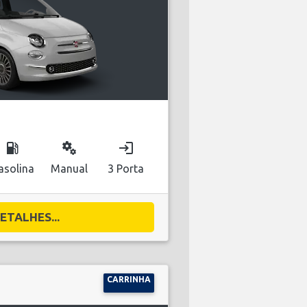
local_gas_station
miscellaneous_services
login
asolina
Manual
3 Porta
ETALHES...
CARRINHA