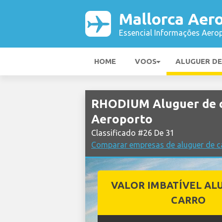
Mallorca Aer
Essencial Informações Aerop
HOME
VOOS
ALUGUER D
RHODIUM Aluguer de c
Aeroporto
Classificado #26 De 31
Comparar empresas de aluguer de c
VALOR IMBATÍVEL AL
CARRO