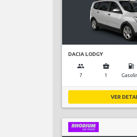
DACIA LODGY
group
business_center
local_gas_station
7
1
Gasoli
VER DETAL