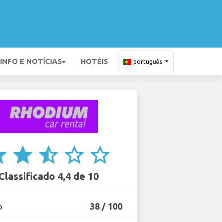
INFO E NOTÍCIAS
HOTÉIS
português
ar
star
star_half
star_border
star_border
Classificado 4,4 de 10
38 / 100
O