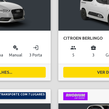
CITROEN BERLINGO
miscellaneous_services
login
group
business_center
na
Manual
3 Porta
5
3
G
HES...
VER D
TRANSPORTE COM 7 LUGARES