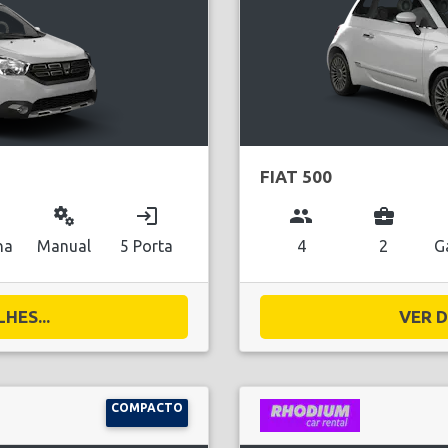
FIAT 500
miscellaneous_services
login
group
business_center
na
Manual
5 Porta
4
2
G
HES...
VER D
COMPACTO