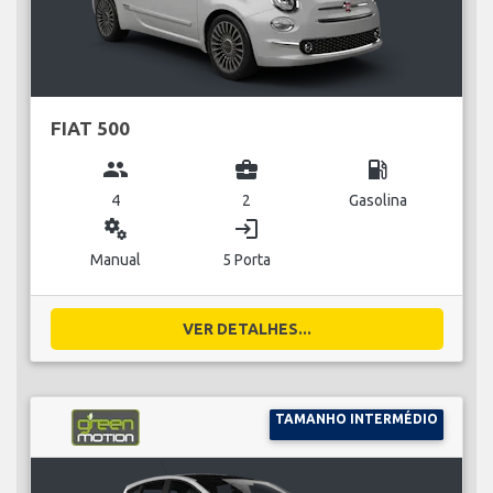
FIAT 500
group
business_center
local_gas_station
4
2
Gasolina
miscellaneous_services
login
Manual
5 Porta
VER DETALHES...
TAMANHO INTERMÉDIO