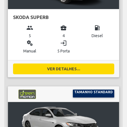
SKODA SUPERB
group
business_center
local_gas_station
5
4
Diesel
miscellaneous_services
login
Manual
5 Porta
VER DETALHES...
TAMANHO STANDARD