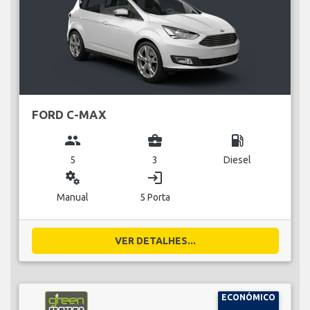
FORD C-MAX
group
business_center
local_gas_station
5
3
Diesel
miscellaneous_services
login
Manual
5 Porta
VER DETALHES...
ECONÓMICO