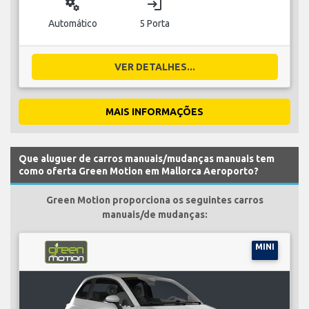
miscellaneous_services
login
Automático
5 Porta
VER DETALHES...
MAIS INFORMAÇÕES
Que aluguer de carros manuais/mudanças manuais tem
como oferta Green Motion em Mallorca Aeroporto?
Green Motion proporciona os seguintes carros
manuais/de mudanças:
MINI