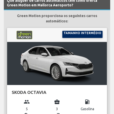
Que aluguer de carros automáticos tem como oferta
Green Motion em Mallorca Aeroporto?
Green Motion proporciona os seguintes carros
automáticos:
TAMANHO INTERMÉDIO
SKODA OCTAVIA
group
business_center
local_gas_station
5
3
Gasolina