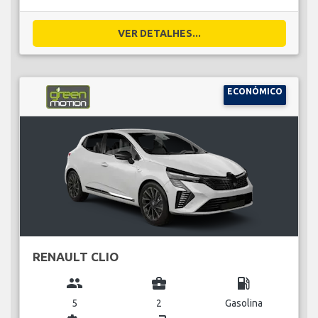
VER DETALHES...
ECONÓMICO
RENAULT CLIO
group
business_center
local_gas_station
5
2
Gasolina