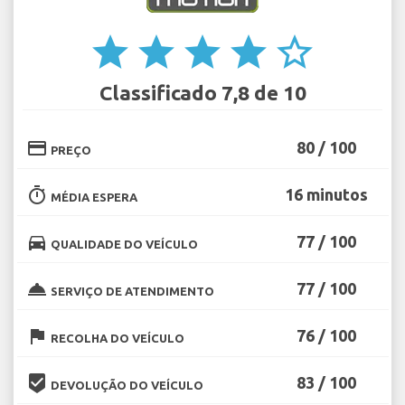
star
star
star
star
star_border
Classificado 7,8 de 10
credit_card
80 / 100
PREÇO
timer
16 minutos
MÉDIA ESPERA
directions_car
77 / 100
QUALIDADE DO VEÍCULO
room_service
77 / 100
SERVIÇO DE ATENDIMENTO
flag
76 / 100
RECOLHA DO VEÍCULO
beenhere
83 / 100
DEVOLUÇÃO DO VEÍCULO