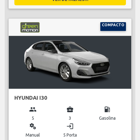
COMPACTO
HYUNDAI I30
group
business_center
local_gas_station
5
3
Gasolina
miscellaneous_services
login
Manual
5 Porta