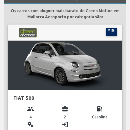
Os carros com aluguer mais barato de Green Motion em
Mallorca Aeroporto por categoria são:
MINI
FIAT 500
group
business_center
local_gas_station
4
2
Gasolina
miscellaneous_services
login