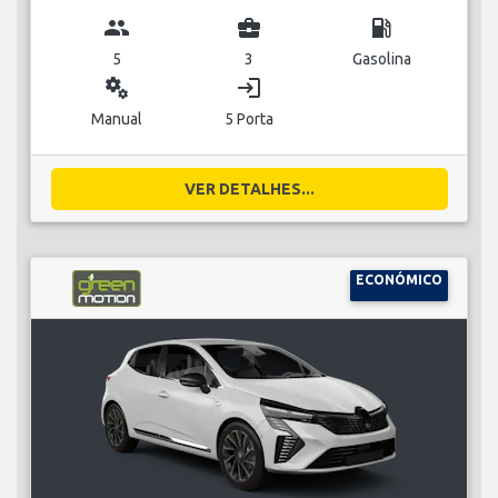
group
business_center
local_gas_station
5
3
Gasolina
miscellaneous_services
login
Manual
5 Porta
VER DETALHES...
ECONÓMICO