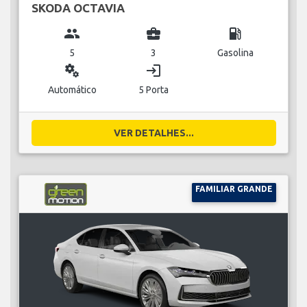
SKODA OCTAVIA
group
business_center
local_gas_station
5
3
Gasolina
miscellaneous_services
login
Automático
5 Porta
VER DETALHES...
FAMILIAR GRANDE