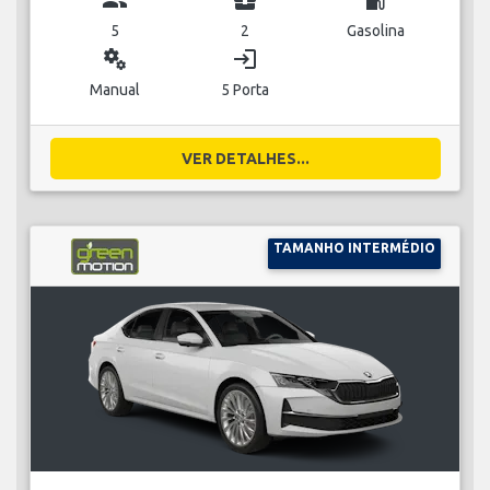
5
2
Gasolina
miscellaneous_services
login
Manual
5 Porta
VER DETALHES...
TAMANHO INTERMÉDIO