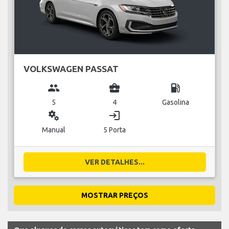
VOLKSWAGEN PASSAT
group
business_center
local_gas_station
5
4
Gasolina
miscellaneous_services
login
Manual
5 Porta
VER DETALHES...
MOSTRAR PREÇOS