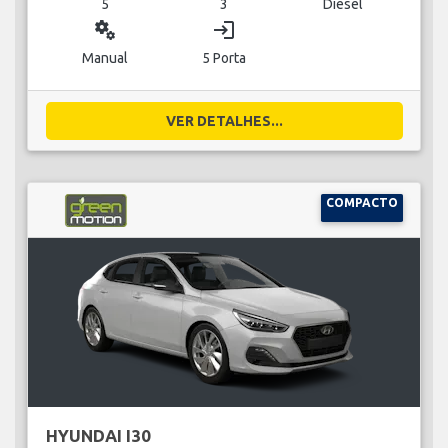
5
3
Diesel
miscellaneous_services
login
Manual
5 Porta
VER DETALHES...
COMPACTO
HYUNDAI I30