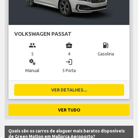
VOLKSWAGEN PASSAT
group
business_center
local_gas_station
5
4
Gasolina
miscellaneous_services
login
Manual
5 Porta
VER DETALHES...
VER TUDO
Quais são os carros de aluguer mais baratos disponíveis
de Green Motion em Mallorca Aeroporto?