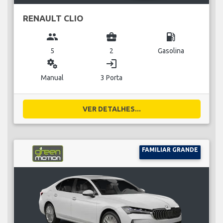
RENAULT CLIO
group
business_center
local_gas_station
5
2
Gasolina
miscellaneous_services
login
Manual
3 Porta
VER DETALHES...
FAMILIAR GRANDE