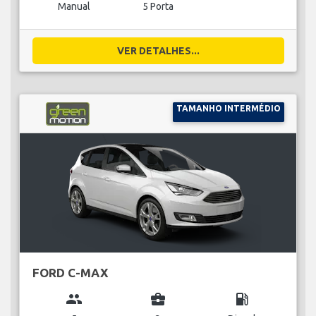
Manual
5 Porta
VER DETALHES...
TAMANHO INTERMÉDIO
FORD C-MAX
group
business_center
local_gas_station