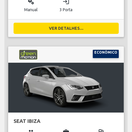
miscellaneous_services
login
Manual
3 Porta
VER DETALHES...
ECONÓMICO
SEAT IBIZA
group
business_center
local_gas_station