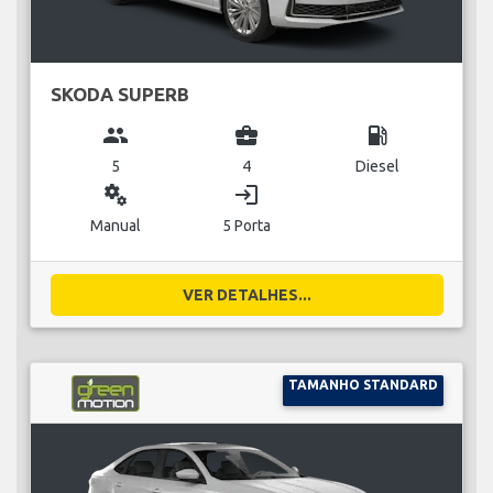
SKODA SUPERB
group
business_center
local_gas_station
5
4
Diesel
miscellaneous_services
login
Manual
5 Porta
VER DETALHES...
TAMANHO STANDARD