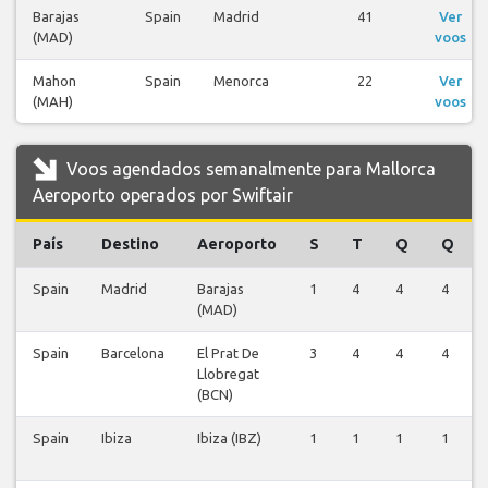
Barajas
Spain
Madrid
41
Ver
(MAD)
voos
Mahon
Spain
Menorca
22
Ver
(MAH)
voos
Voos agendados semanalmente para Mallorca
Aeroporto operados por Swiftair
País
Destino
Aeroporto
S
T
Q
Q
Spain
Madrid
Barajas
1
4
4
4
(MAD)
Spain
Barcelona
El Prat De
3
4
4
4
Llobregat
(BCN)
Spain
Ibiza
Ibiza (IBZ)
1
1
1
1