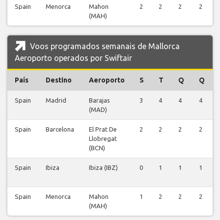
Spain
Menorca
Mahon
2
2
2
2
(MAH)
Voos programados semanais de Mallorca
Aeroporto operados por Swiftair
País
Destino
Aeroporto
S
T
Q
Q
Spain
Madrid
Barajas
3
4
4
4
(MAD)
Spain
Barcelona
El Prat De
2
2
2
2
Llobregat
(BCN)
Spain
Ibiza
Ibiza (IBZ)
0
1
1
1
Spain
Menorca
Mahon
1
2
2
2
(MAH)