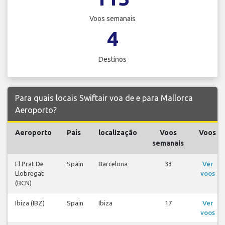
Voos semanais
4
Destinos
Para quais locais Swiftair voa de e para Mallorca
Aeroporto?
Aeroporto
País
localização
Voos
Voos
semanais
El Prat De
Spain
Barcelona
33
Ver
Llobregat
voos
(BCN)
Ibiza (IBZ)
Spain
Ibiza
17
Ver
voos