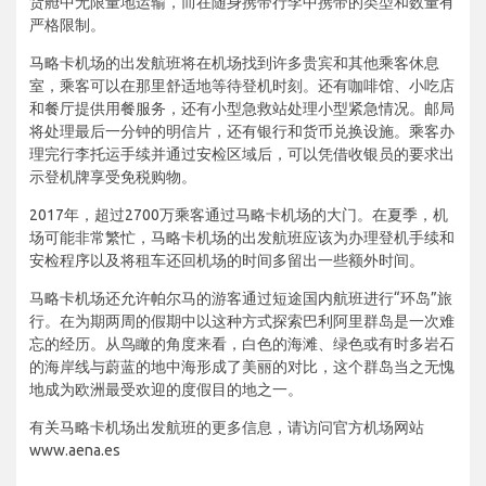
货舱中无限量地运输，而在随身携带行李中携带的类型和数量有
严格限制。
马略卡机场的出发航班将在机场找到许多贵宾和其他乘客休息
室，乘客可以在那里舒适地等待登机时刻。还有咖啡馆、小吃店
和餐厅提供用餐服务，还有小型急救站处理小型紧急情况。邮局
将处理最后一分钟的明信片，还有银行和货币兑换设施。乘客办
理完行李托运手续并通过安检区域后，可以凭借收银员的要求出
示登机牌享受免税购物。
2017年，超过2700万乘客通过马略卡机场的大门。在夏季，机
场可能非常繁忙，马略卡机场的出发航班应该为办理登机手续和
安检程序以及将租车还回机场的时间多留出一些额外时间。
马略卡机场还允许帕尔马的游客通过短途国内航班进行“环岛”旅
行。在为期两周的假期中以这种方式探索巴利阿里群岛是一次难
忘的经历。从鸟瞰的角度来看，白色的海滩、绿色或有时多岩石
的海岸线与蔚蓝的地中海形成了美丽的对比，这个群岛当之无愧
地成为欧洲最受欢迎的度假目的地之一。
有关马略卡机场出发航班的更多信息，请访问官方机场网站
www.aena.es