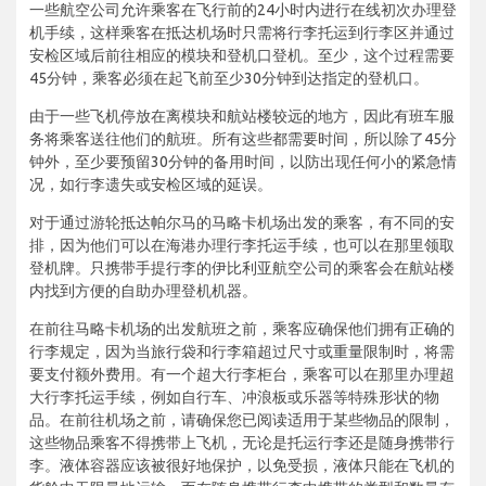
一些航空公司允许乘客在飞行前的24小时内进行在线初次办理登
机手续，这样乘客在抵达机场时只需将行李托运到行李区并通过
安检区域后前往相应的模块和登机口登机。至少，这个过程需要
45分钟，乘客必须在起飞前至少30分钟到达指定的登机口。
由于一些飞机停放在离模块和航站楼较远的地方，因此有班车服
务将乘客送往他们的航班。所有这些都需要时间，所以除了45分
钟外，至少要预留30分钟的备用时间，以防出现任何小的紧急情
况，如行李遗失或安检区域的延误。
对于通过游轮抵达帕尔马的马略卡机场出发的乘客，有不同的安
排，因为他们可以在海港办理行李托运手续，也可以在那里领取
登机牌。只携带手提行李的伊比利亚航空公司的乘客会在航站楼
内找到方便的自助办理登机机器。
在前往马略卡机场的出发航班之前，乘客应确保他们拥有正确的
行李规定，因为当旅行袋和行李箱超过尺寸或重量限制时，将需
要支付额外费用。有一个超大行李柜台，乘客可以在那里办理超
大行李托运手续，例如自行车、冲浪板或乐器等特殊形状的物
品。在前往机场之前，请确保您已阅读适用于某些物品的限制，
这些物品乘客不得携带上飞机，无论是托运行李还是随身携带行
李。液体容器应该被很好地保护，以免受损，液体只能在飞机的