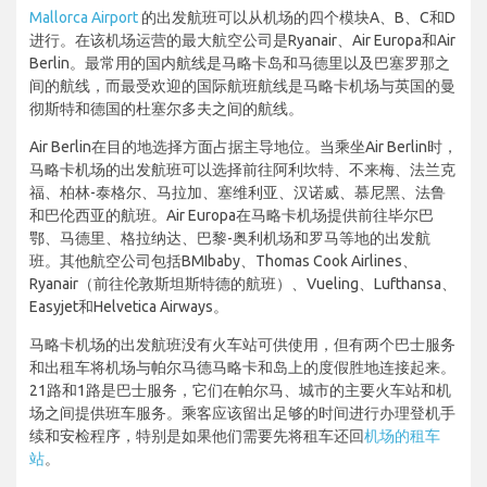
Mallorca Airport
的出发航班可以从机场的四个模块A、B、C和D
进行。在该机场运营的最大航空公司是Ryanair、Air Europa和Air
Berlin。最常用的国内航线是马略卡岛和马德里以及巴塞罗那之
间的航线，而最受欢迎的国际航班航线是马略卡机场与英国的曼
彻斯特和德国的杜塞尔多夫之间的航线。
Air Berlin在目的地选择方面占据主导地位。当乘坐Air Berlin时，
马略卡机场的出发航班可以选择前往阿利坎特、不来梅、法兰克
福、柏林-泰格尔、马拉加、塞维利亚、汉诺威、慕尼黑、法鲁
和巴伦西亚的航班。Air Europa在马略卡机场提供前往毕尔巴
鄂、马德里、格拉纳达、巴黎-奥利机场和罗马等地的出发航
班。其他航空公司包括BMIbaby、Thomas Cook Airlines、
Ryanair（前往伦敦斯坦斯特德的航班）、Vueling、Lufthansa、
Easyjet和Helvetica Airways。
马略卡机场的出发航班没有火车站可供使用，但有两个巴士服务
和出租车将机场与帕尔马德马略卡和岛上的度假胜地连接起来。
21路和1路是巴士服务，它们在帕尔马、城市的主要火车站和机
场之间提供班车服务。乘客应该留出足够的时间进行办理登机手
续和安检程序，特别是如果他们需要先将租车还回
机场的租车
站
。