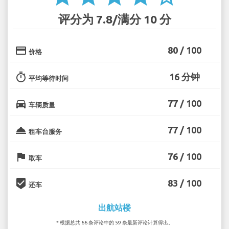
评分为 7.8/满分 10 分
credit_card
80 / 100
价格
timer
16 分钟
平均等待时间
directions_car
77 / 100
车辆质量
room_service
77 / 100
租车台服务
flag
76 / 100
取车
beenhere
83 / 100
还车
出航站楼
* 根据总共 66 条评论中的 59 条最新评论计算得出。