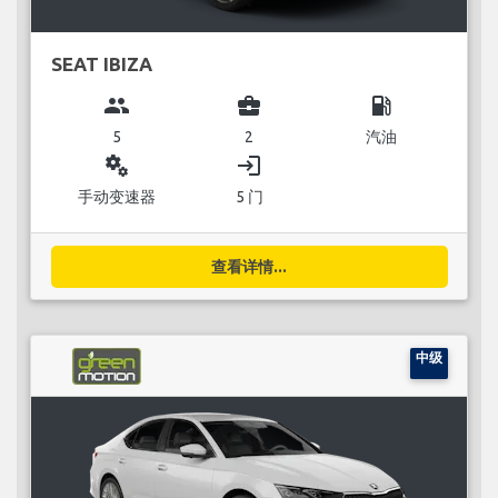
SEAT IBIZA
group
business_center
local_gas_station
5
2
汽油
miscellaneous_services
login
手动变速器
5 门
查看详情...
中级