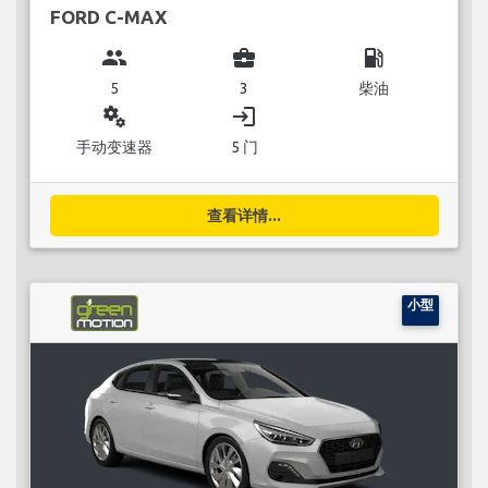
FORD C-MAX
group
business_center
local_gas_station
5
3
柴油
miscellaneous_services
login
手动变速器
5 门
查看详情...
小型