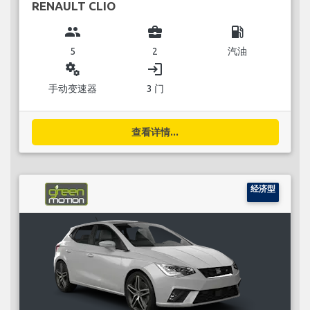
RENAULT CLIO
group
business_center
local_gas_station
5
2
汽油
miscellaneous_services
login
手动变速器
3 门
查看详情...
经济型