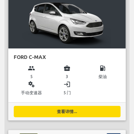
FORD C-MAX
group
business_center
local_gas_station
5
3
柴油
miscellaneous_services
login
手动变速器
5 门
查看详情...