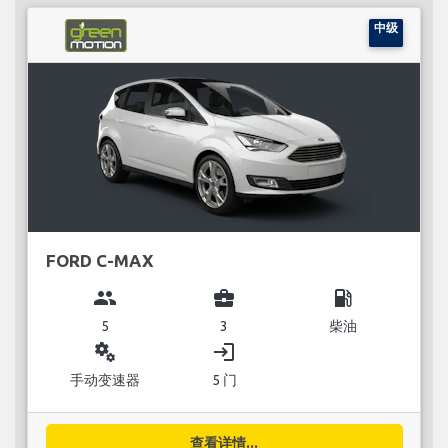
中级
FORD C-MAX
group
business_center
local_gas_station
5
3
柴油
miscellaneous_services
login
手动变速器
5 门
查看详情...