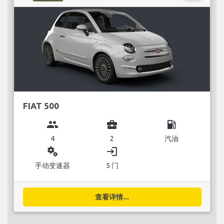
FIAT 500
group
business_center
local_gas_station
4
2
汽油
miscellaneous_services
login
手动变速器
5 门
查看详情...