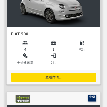
FIAT 500
group
business_center
local_gas_station
4
2
汽油
miscellaneous_services
login
手动变速器
5 门
查看详情...
中级