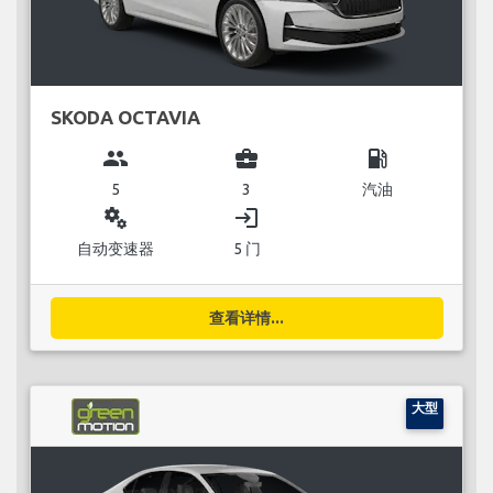
SKODA OCTAVIA
group
business_center
local_gas_station
5
3
汽油
miscellaneous_services
login
自动变速器
5 门
查看详情...
大型