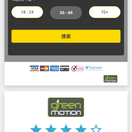
18 - 29
70+
30 - 69
搜索
star
star
star
star
star_border