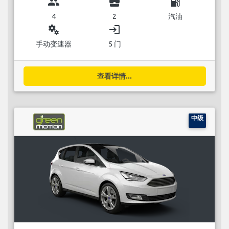
group
business_center
local_gas_station
4
2
汽油
miscellaneous_services
login
手动变速器
5 门
查看详情...
中级