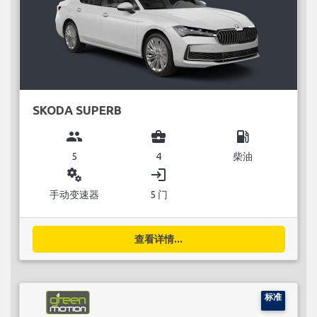
SKODA SUPERB
group
business_center
local_gas_station
5
4
柴油
miscellaneous_services
login
手动变速器
5 门
查看详情...
标准