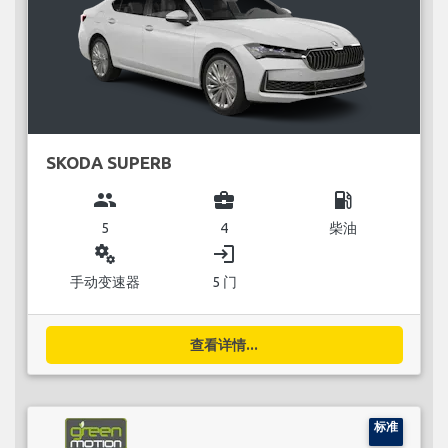
SKODA SUPERB
group
business_center
local_gas_station
5
4
柴油
miscellaneous_services
login
手动变速器
5 门
查看详情...
标准