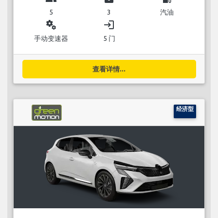
5
3
汽油
miscellaneous_services
login
手动变速器
5 门
查看详情...
经济型