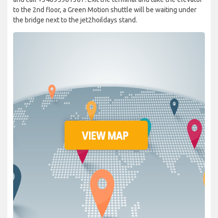
to the 2nd floor, a Green Motion shuttle will be waiting under
the bridge next to the jet2hoildays stand.