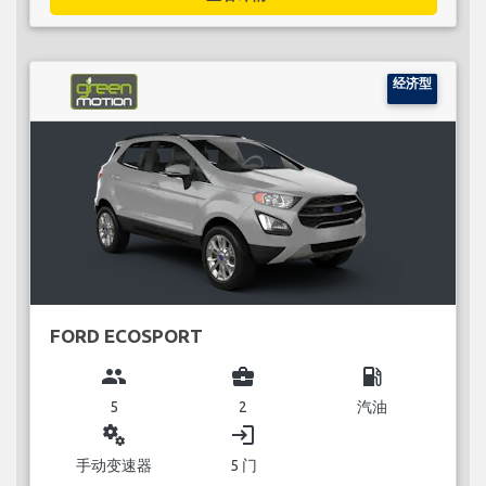
经济型
FORD ECOSPORT
group
business_center
local_gas_station
5
2
汽油
miscellaneous_services
login
手动变速器
5 门