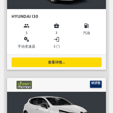
HYUNDAI I30
group
business_center
local_gas_station
5
3
汽油
miscellaneous_services
login
手动变速器
5 门
查看详情...
经济型