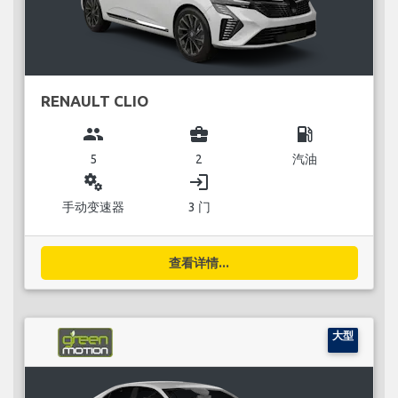
RENAULT CLIO
group
business_center
local_gas_station
5
2
汽油
miscellaneous_services
login
手动变速器
3 门
查看详情...
大型