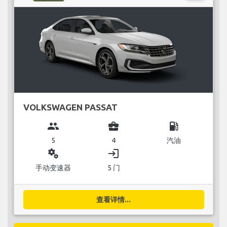
VOLKSWAGEN PASSAT
group
business_center
local_gas_station
5
4
汽油
miscellaneous_services
login
手动变速器
5 门
查看详情...