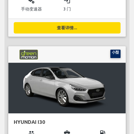
miscellaneous_services
login
手动变速器
3 门
查看详情...
小型
HYUNDAI I30
group
business_center
local_gas_station