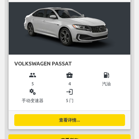
VOLKSWAGEN PASSAT
group
business_center
local_gas_station
5
4
汽油
miscellaneous_services
login
手动变速器
5 门
查看详情...