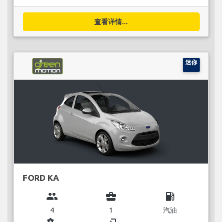
查看详情...
迷你
FORD KA
group
business_center
local_gas_station
4
1
汽油