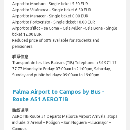
Airport to Montuïri - Single ticket 5.50 EUR
Airport to Vilafranca – Single ticket 6.50 EUR
Airport to Manacor - Single ticket 8.00 EUR
Airport to Portocristo - Single ticket 10.00 EUR
Airport to s’Illot – sa Coma – Cala Millor –Cala Bona - Single
ticket 12.00 EUR
Reduced price of 50% available for students and
pensioners.
联系信息
Transport de les Illes Balears (TIB)
Telephone: +34 971 17
77 77
Monday to Friday: 07:00am to 21:00pm,
Saturday,
Sunday and public holidays: 09:00am to 19:00pm.
Palma Airport to Campos by Bus -
Route A51 AEROTIB
路线说明
AEROTIB Route 51 Departs Mallorca Airport Arrivals, stops
include:
S’Arenal – Polígon – Son Noguera – Llucmajor –
Campos