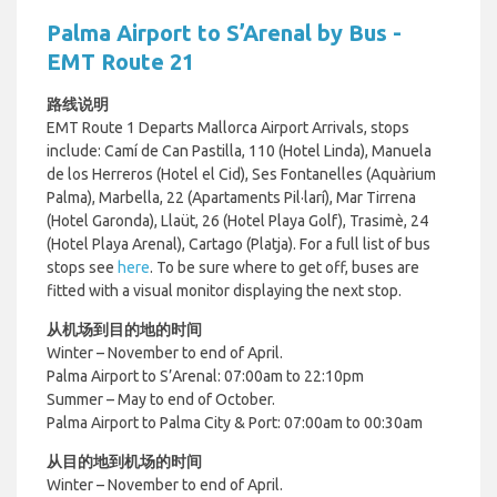
Palma Airport to S’Arenal by Bus -
EMT Route 21
路线说明
EMT Route 1 Departs Mallorca Airport Arrivals, stops
include:
Camí de Can Pastilla, 110 (Hotel Linda), Manuela
de los Herreros (Hotel el Cid), Ses Fontanelles (Aquàrium
Palma), Marbella, 22 (Apartaments Pil·larí), Mar Tirrena
(Hotel Garonda), Llaüt, 26 (Hotel Playa Golf), Trasimè, 24
(Hotel Playa Arenal), Cartago (Platja). For a full list of bus
stops see
here
.
To be sure where to get off, buses are
fitted with a visual monitor displaying the next stop.
从机场到目的地的时间
Winter – November to end of April.
Palma Airport to S’Arenal: 07:00am to 22:10pm
Summer – May to end of October.
Palma Airport to Palma City & Port: 07:00am to 00:30am
从目的地到机场的时间
Winter – November to end of April.