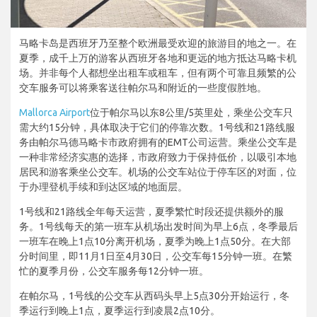
马略卡岛是西班牙乃至整个欧洲最受欢迎的旅游目的地之一。在
夏季，成千上万的游客从西班牙各地和更远的地方抵达马略卡机
场。并非每个人都想坐出租车或租车，但有两个可靠且频繁的公
交车服务可以将乘客送往帕尔马和附近的一些度假胜地。
Mallorca Airport
位于帕尔马以东8公里/5英里处，乘坐公交车只
需大约15分钟，具体取决于它们的停靠次数。1号线和21路线服
务由帕尔马德马略卡市政府拥有的EMT公司运营。乘坐公交车是
一种非常经济实惠的选择，市政府致力于保持低价，以吸引本地
居民和游客乘坐公交车。机场的公交车站位于停车区的对面，位
于办理登机手续和到达区域的地面层。
1号线和21路线全年每天运营，夏季繁忙时段还提供额外的服
务。1号线每天的第一班车从机场出发时间为早上6点，冬季最后
一班车在晚上1点10分离开机场，夏季为晚上1点50分。在大部
分时间里，即11月1日至4月30日，公交车每15分钟一班。在繁
忙的夏季月份，公交车服务每12分钟一班。
在帕尔马，1号线的公交车从西码头早上5点30分开始运行，冬
季运行到晚上1点，夏季运行到凌晨2点10分。