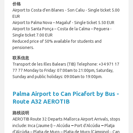
价格
Airport to Costa d’en Blanes - Son Caliu - Single ticket 5.00
EUR
Airport to Palma Nova – Magaluf - Single ticket 5.50 EUR
Airport to Santa Ponça – Costa de la Calma – Peguera -
Single ticket 7.00 EUR
Reduced price of 50% available for students and
pensioners.
联系信息
Transport de les Illes Balears (TIB)
Telephone: +34 971 17
77 77
Monday to Friday: 07:00am to 21:00pm,
Saturday,
Sunday and public holidays: 09:00am to 19:00pm.
Palma Airport to Can Picafort by Bus -
Route A32 AEROTIB
路线说明
AEROTIB Route 32 Departs Mallorca Airport Arrivals, stops
–
–
include: Inca (Jaume I) – Alcúdia
Port d’Alcúdia
Platja
d’Alcúdia – Platja de Muro – Platja de Muro (Càmping) - Can