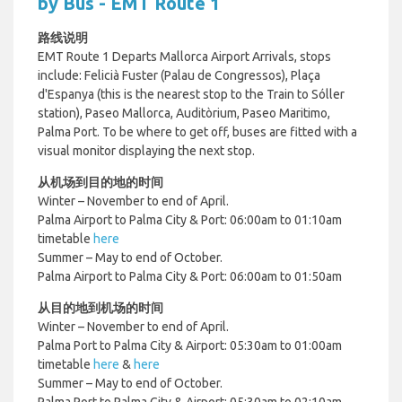
by Bus - EMT Route 1
路线说明
EMT Route 1 Departs Mallorca Airport Arrivals, stops
include:
Felicià Fuster (Palau de Congressos), Plaça
d'Espanya (this is the nearest stop to the
Train to Sóller
station)
, Paseo Mallorca,
Auditòrium,
Paseo Maritimo,
Palma Port. To be where to get off, buses are fitted with a
visual monitor displaying the next stop.
从机场到目的地的时间
Winter – November to end of April.
Palma Airport to Palma City & Port: 06:00am to 01:10am
timetable
here
Summer – May to end of October.
Palma Airport to Palma City & Port: 06:00am to 01:50am
从目的地到机场的时间
Winter – November to end of April.
Palma Port to Palma City & Airport: 05:30am to 01:00am
timetable
here
&
here
Summer – May to end of October.
Palma Port to Palma City & Airport: 05:30am to 02:10am