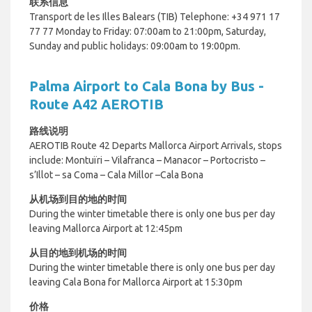
联系信息
Transport de les Illes Balears (TIB)
Telephone: +34 971 17
77 77
Monday to Friday: 07:00am to 21:00pm,
Saturday,
Sunday and public holidays: 09:00am to 19:00pm.
Palma Airport to Cala Bona by Bus -
Route A42 AEROTIB
路线说明
AEROTIB Route 42 Departs Mallorca Airport Arrivals, stops
include: Montuïri – Vilafranca – Manacor – Portocristo –
s’Illot – sa Coma – Cala Millor –Cala Bona
从机场到目的地的时间
During the winter timetable there is only one bus per day
leaving Mallorca Airport at 12:45pm
从目的地到机场的时间
During the winter timetable there is only one bus per day
leaving
Cala Bona for
Mallorca Airport at 15:30pm
价格