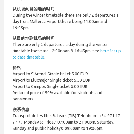
从机场到目的地的时间
During the winter timetable there are only 2 departures a
day from Mallorca Airport these being 11:00am and
19:05pm.
从目的地到机场的时间
There are only 2 departures a day during the winter
timetable these are 12:00noon & 16:45pm. see
here for up
to date timetable
.
价格
Airport to S’Arenal Single ticket 5.00 EUR
Airport to Llucmajor Single ticket 5.50 EUR
Airport to Campos Single ticket 6.00 EUR
Reduced price of 50% available for students and
pensioners.
联系信息
Transport de les Illes Balears (TIB)
Telephone: +34 971 17
77 77
Monday to Friday: 07:00am to 21:00pm,
Saturday,
Sunday and public holidays: 09:00am to 19:00pm.