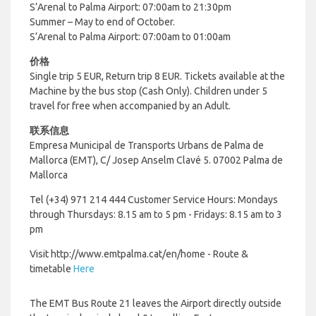
S’Arenal to Palma Airport: 07:00am to 21:30pm
Summer – May to end of October.
S’Arenal to Palma Airport: 07:00am to 01:00am
价格
Single trip 5 EUR, Return trip 8 EUR. Tickets available at the
Machine by the bus stop (Cash Only). Children under 5
travel for free when accompanied by an Adult.
联系信息
Empresa Municipal de Transports Urbans de Palma de
Mallorca (EMT),
C/ Josep Anselm Clavé 5. 07002 Palma de
Mallorca
Tel (+34)
971 214 444
Customer Service Hours:
Mondays
through Thursdays: 8.15 am to 5 pm -
Fridays: 8.15 am to 3
pm
Visit http://www.emtpalma.cat/en/home - Route &
timetable
Here
The EMT Bus Route 21 leaves the Airport directly outside