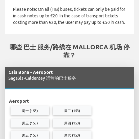
Please note:
On all (TIB) buses, tickets can only be paid for
in cash notes up to €20. In the case of transport tickets
costing more than €20, the user may pay up to €50 in cash.
哪些 巴士 服务/路线在 MALLORCA 机场 停
靠？
Cala Bona - Aeroport
Sagalés-Caldentey 运营的巴士服务
Aeroport
周一 (153)
周二 (153)
周三 (153)
周四 (153)
周五 (153)
周六 (153)