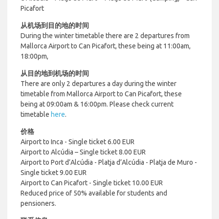
Picafort
从机场到目的地的时间
During the winter timetable there are 2 departures from
Mallorca Airport to
Can Picafort
, these being at 11:00am,
18:00pm,
从目的地到机场的时间
There are only 2 departures a day during the winter
timetable from Mallorca Airport to
Can Picafort
, these
being at 09:00am & 16:00pm. Please check current
timetable
here
.
价格
Airport to Inca - Single ticket 6.00 EUR
Airport to Alcúdia – Single ticket 8.00 EUR
Airport to Port d’Alcúdia - Platja d’Alcúdia - Platja de Muro -
Single ticket 9.00 EUR
Airport to Can Picafort - Single ticket 10.00 EUR
Reduced price of 50% available for students and
pensioners.