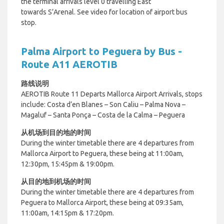
the terminal arrivals level 0 travelling East
towards S’Arenal. See video for location of airport bus
stop.
Palma Airport to Peguera by Bus -
Route A11 AEROTIB
路线说明
AEROTIB Route 11 Departs Mallorca Airport Arrivals, stops
include: Costa d’en Blanes – Son Caliu – Palma Nova –
Magaluf – Santa Ponça – Costa de la Calma – Peguera
从机场到目的地的时间
During the winter timetable there are 4 departures from
Mallorca Airport to Peguera, these being at 11:00am,
12:30pm, 15:45pm & 19:00pm.
从目的地到机场的时间
During the winter timetable there are 4 departures from
Peguera to Mallorca Airport, these being at 09:35am,
11:00am, 14:15pm & 17:20pm.