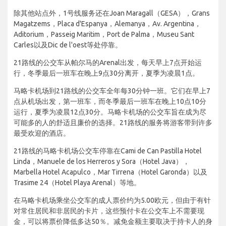
除其他站点外，1号线服务还在Joan Maragall（GESA），Grans
Magatzems，Placa d'Espanya，Alemanya，Av. Argentina，
Aditorium，Passeig Maritim，Port de Palma，Museu Sant
Carles以及Dic de l'oest等处停靠。
21路线的公交车从帕尔马的Arenal出发，每天早上7点开始运
行，冬季最后一班车在晚上9点30分离开，夏季为凌晨1点。
马略卡机场到21路线的公交车全年每30分钟一班。它们在早上7
点从机场出发，第一班车，而冬季最后一班车在晚上10点10分
运行，夏季为凌晨12点30分。马略卡机场的公交车旨在成为尽
可能多的人的舒适且廉价的选择。21路线的服务将游客带到许多
最受欢迎的酒店。
21路线的马略卡机场公交车停靠在Cami de Can Pastilla Hotel
Linda，Manuele de los Herreros y Sora（Hotel Java），
Marbella Hotel Acapulco，Mar Tirrena（Hotel Garonda）以及
Trasime 24（Hotel Playa Arenal）等地。
在马略卡机场乘坐公交车的成人票价约为5.00欧元，但由于有针
对常住居民和非居民的卡片，这些预付卡在公交车上不需要现
金，可以将票价降低多达50％。减免金额主要取决于持卡人的身