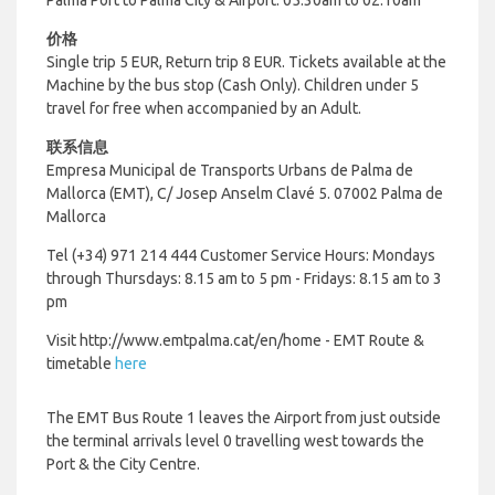
价格
Single trip 5 EUR, Return trip 8 EUR. Tickets available at the
Machine by the bus stop (Cash Only). Children under 5
travel for free when accompanied by an Adult.
联系信息
Empresa Municipal de Transports Urbans de Palma de
Mallorca (EMT),
C/ Josep Anselm Clavé 5. 07002 Palma de
Mallorca
Tel (+34)
971 214 444
Customer Service Hours:
Mondays
through Thursdays: 8.15 am to 5 pm -
Fridays: 8.15 am to 3
pm
Visit http://www.emtpalma.cat/en/home - EMT Route &
timetable
here
The EMT Bus Route 1 leaves the Airport from just outside
the terminal arrivals level 0 travelling west towards the
Port & the City Centre.