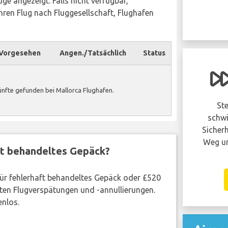
ge angezeigt. Falls nicht verfügbar,
ren Flug nach Fluggesellschaft, Flughafen
Vorgesehen
Angen./Tatsächlich
Status
Hatte Ihr flug
verspätung oder
nfte gefunden bei Mallorca Flughafen.
wurde er annulliert?
Ste
Sie haben möglicherweise anspruch auf
schwi
eine entschädigung von bis zu 600 EUR
Sicherh
pro person in Ihrer gruppe..
Weg un
ft behandeltes Gepäck?
BEANSPRUCHE JETZT!
 für fehlerhaft behandeltes Gepäck oder £520
ten Flugverspätungen und -annullierungen.
enlos.