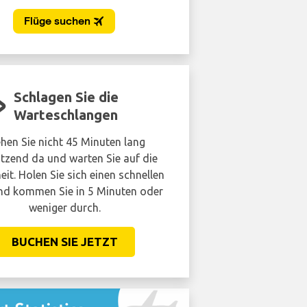
Schlagen Sie die
Lounge wie
Warteschlangen
hen Sie nicht 45 Minuten lang
Vermeiden Sie die Mens
tzend da und warten Sie auf die
Erhalten Sie ermäßigten Zu
eit. Holen Sie sich einen schnellen
Flughafenlounge. Es ist nich
d kommen Sie in 5 Minuten oder
Sie vielleicht den
weniger durch.
BUCHEN SIE JE
BUCHEN SIE JETZT