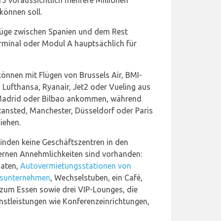
15 voraussichtlich mehrere Millionen
können soll.
lüge zwischen Spanien und dem Rest
rminal oder Modul A hauptsächlich für
önnen mit Flügen von Brussels Air, BMI-
, Lufthansa, Ryanair, Jet2 oder Vueling aus
 Madrid oder Bilbao ankommen, während
tansted, Manchester, Düsseldorf oder Paris
iehen.
inden keine Geschäftszentren in den
ernen Annehmlichkeiten sind vorhanden:
maten,
Autovermietungsstationen von
gsunternehmen
, Wechselstuben, ein Café,
 zum Essen sowie drei VIP-Lounges, die
nstleistungen wie Konferenzeinrichtungen,