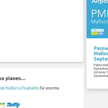
Passa
Mallor
Septe
Palma Mal
bemerkens
mit einer
September
ise planen…
ei Mallorca Flughafen
für enorme