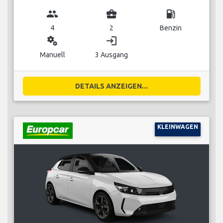
group
business_center
local_gas_station
4
2
Benzin
miscellaneous_services
login
Manuell
3 Ausgang
DETAILS ANZEIGEN...
KLEINWAGEN