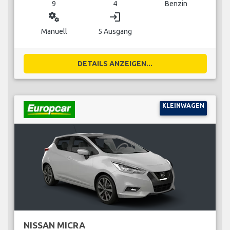
9
4
Benzin
miscellaneous_services
login
Manuell
5 Ausgang
DETAILS ANZEIGEN...
KLEINWAGEN
NISSAN MICRA