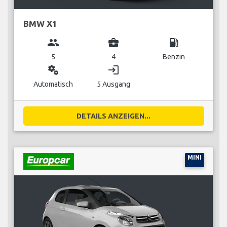
BMW X1
group
business_center
local_gas_station
5
4
Benzin
miscellaneous_services
login
Automatisch
5 Ausgang
DETAILS ANZEIGEN...
MINI