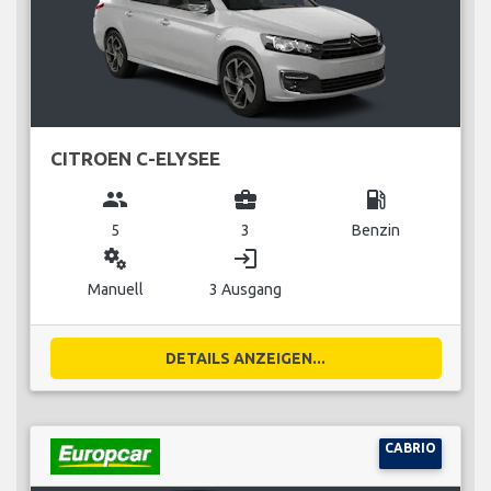
CITROEN C-ELYSEE
group
business_center
local_gas_station
5
3
Benzin
miscellaneous_services
login
Manuell
3 Ausgang
DETAILS ANZEIGEN...
CABRIO