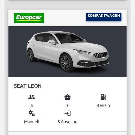
KOMPAKTWAGEN
SEAT LEON
group
business_center
local_gas_station
5
3
Benzin
miscellaneous_services
login
Manuell
5 Ausgang