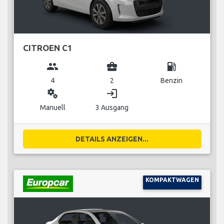
CITROEN C1
group
business_center
local_gas_station
4
2
Benzin
miscellaneous_services
login
Manuell
3 Ausgang
DETAILS ANZEIGEN...
KOMPAKTWAGEN