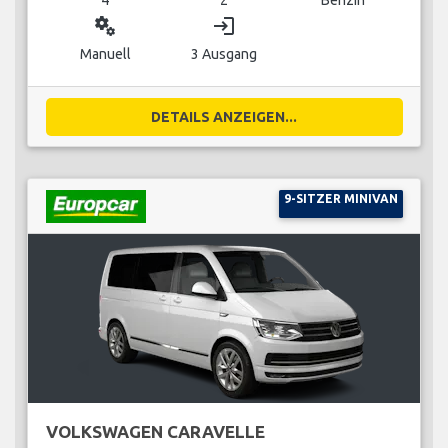
miscellaneous_services
login
Manuell
3 Ausgang
DETAILS ANZEIGEN...
9-SITZER MINIVAN
VOLKSWAGEN CARAVELLE