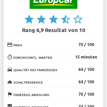
star
star
star
star_half
star_border
Rang 6,9 Resultat von 10
credit_card
70 / 100
PREIS
timer
15 minuten
DURCHSCHNTL. WARTEN
directions_car
64 / 100
QUALITÄT DES FAHRZEUGES
room_service
64 / 100
SCHALTERSERVICE
flag
70 / 100
FAHRZEUG-ABHOLUNG
beenhere
74 / 100