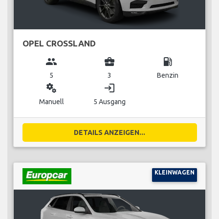
OPEL CROSSLAND
group
business_center
local_gas_station
5
3
Benzin
miscellaneous_services
login
Manuell
5 Ausgang
DETAILS ANZEIGEN...
KLEINWAGEN