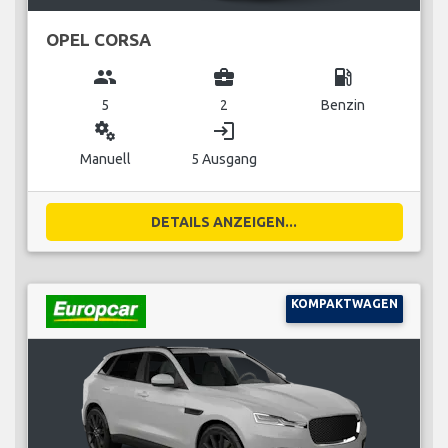
OPEL CORSA
group
business_center
local_gas_station
5
2
Benzin
miscellaneous_services
login
Manuell
5 Ausgang
DETAILS ANZEIGEN...
KOMPAKTWAGEN