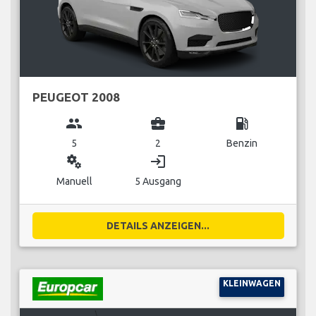
PEUGEOT 2008
group
business_center
local_gas_station
5
2
Benzin
miscellaneous_services
login
Manuell
5 Ausgang
DETAILS ANZEIGEN...
KLEINWAGEN