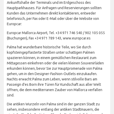
Ankunftshalle der Terminals und im Erdgeschoss des
Hauptparkhauses. Für Anfragen und Reservierungen sollten
Kunden das Unternehmen direkt kontaktieren, entweder
telefonisch, per Fax oder E-Mail oder über die Website von
Europcar:
Europcar Mallorca Airport, Tel. +34 971 746 540 / 902 105 055
(Buchungen), Fax +34 971 789 143, www.europcar.es
Palma hat wunderbare historische Teile, wo Sie durch
kopfsteingepflasterte Straßen unter schattigen Palmen
spazieren können, in einem gemütlichen Restaurant zum
Mittagessen einkehren oder die vielen kleinen Souvenirläden
erkunden können, bevor Sie zur Hauptpromenade von Palma
gehen, um in den Designer-Fashion-Outlets einzukaufen.
Nachts erwacht Palma zum Leben, wenn stilvolle Bars am
Passeign d'es Born ihre Türen für Kundschaft aus aller Welt
öffnen, die dem mediterranen Zauber von Mallorca verfallen
sind.
Die antiken Wurzeln von Palma sind in der ganzen Stadt zu
sehen, insbesondere entlang der antiken Stadtmauern, die