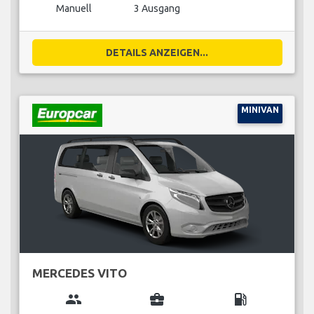
Manuell
3 Ausgang
DETAILS ANZEIGEN...
MINIVAN
MERCEDES VITO
group
business_center
local_gas_station