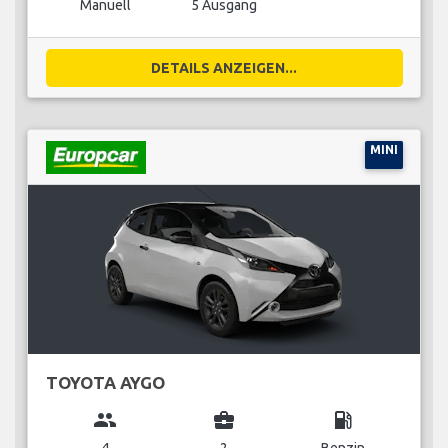
Manuell
5 Ausgang
DETAILS ANZEIGEN...
MINI
TOYOTA AYGO
group
business_center
local_gas_station
4
2
Benzin