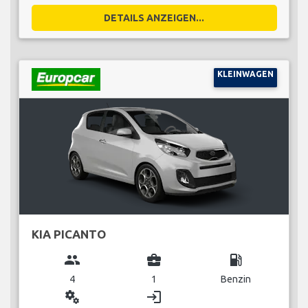
DETAILS ANZEIGEN...
KLEINWAGEN
KIA PICANTO
group
business_center
local_gas_station
4
1
Benzin
miscellaneous_services
login