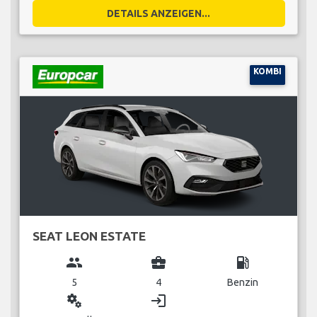
DETAILS ANZEIGEN...
KOMBI
SEAT LEON ESTATE
group
business_center
local_gas_station
5
4
Benzin
miscellaneous_services
login