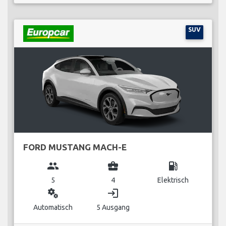
SUV
FORD MUSTANG MACH-E
group
business_center
local_gas_station
5
4
Elektrisch
miscellaneous_services
login
Automatisch
5 Ausgang