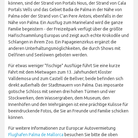
können, sind der Strand von Portals Nous, der Strand von Cala
Portals Vells und das Gebiet Badia de Palma in der Nähe von
Palma oder der Strand von C'an Pere Antoni, ebenfalls in der
Nähe von Palma. Ein Ausflug zum Marineland wird die ganze
Familie begeistern - der Freizeitpark verfügt über die größte
Haifischsammlung Europas und zeigt auch echte Krokodile und
Schlangen in ihrem Zoo. Ein Papageienzirkus ergänzt die
anderen Unterhaltungsmöglichkeiten, die durch Shows mit
Delfinen und Seelöwen geboten werden.
Für etwas weniger "fischige" Ausflüge führt Sie eine kurze
Fahrt mit dem Mietwagen zum 13. Jahrhundert Kloster
Valldemosa und zum Castell de Bellver; beide befinden sich
direkt außerhalb der Stadtmauern von Palma. Das imposante
gotische Schloss mit seinen drei hohen Türmen und vier
Stockwerken, dem Wassergraben, dem Museum, den
Innenhöfen und den Wehrgängen ist eine prächtige Kulisse für
beeindruckende Fotos, die Sie an Freunde und Familie schicken
können.
Für weitere Informationen zur Europcar Autovermietung
Flughafen Palma de Mallorca
besuchen Sie bitte die oben