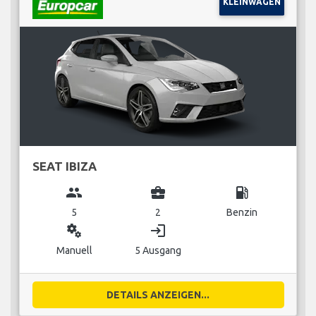
KLEINWAGEN
SEAT IBIZA
group
business_center
local_gas_station
5
2
Benzin
miscellaneous_services
login
Manuell
5 Ausgang
DETAILS ANZEIGEN...