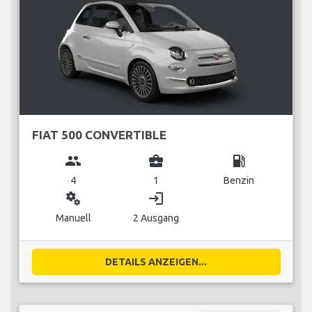
FIAT 500 CONVERTIBLE
group
business_center
local_gas_station
4
1
Benzin
miscellaneous_services
login
Manuell
2 Ausgang
DETAILS ANZEIGEN...