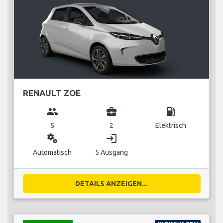
RENAULT ZOE
group
business_center
local_gas_station
5
2
Elektrisch
miscellaneous_services
login
Automatisch
5 Ausgang
DETAILS ANZEIGEN...