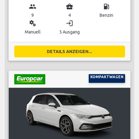
group
business_center
local_gas_station
9
4
Benzin
miscellaneous_services
login
Manuell
5 Ausgang
DETAILS ANZEIGEN...
KOMPAKTWAGEN