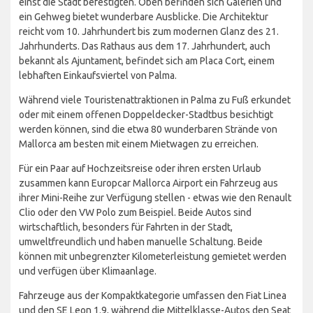
einst die Stadt befestigten. Oben befinden sich Galerien und
ein Gehweg bietet wunderbare Ausblicke. Die Architektur
reicht vom 10. Jahrhundert bis zum modernen Glanz des 21.
Jahrhunderts. Das Rathaus aus dem 17. Jahrhundert, auch
bekannt als Ajuntament, befindet sich am Placa Cort, einem
lebhaften Einkaufsviertel von Palma.
Während viele Touristenattraktionen in Palma zu Fuß erkundet
oder mit einem offenen Doppeldecker-Stadtbus besichtigt
werden können, sind die etwa 80 wunderbaren Strände von
Mallorca am besten mit einem Mietwagen zu erreichen.
Für ein Paar auf Hochzeitsreise oder ihren ersten Urlaub
zusammen kann Europcar Mallorca Airport ein Fahrzeug aus
ihrer Mini-Reihe zur Verfügung stellen - etwas wie den Renault
Clio oder den VW Polo zum Beispiel. Beide Autos sind
wirtschaftlich, besonders für Fahrten in der Stadt,
umweltfreundlich und haben manuelle Schaltung. Beide
können mit unbegrenzter Kilometerleistung gemietet werden
und verfügen über Klimaanlage.
Fahrzeuge aus der Kompaktkategorie umfassen den Fiat Linea
und den SE Leon 1.9, während die Mittelklasse-Autos den Seat