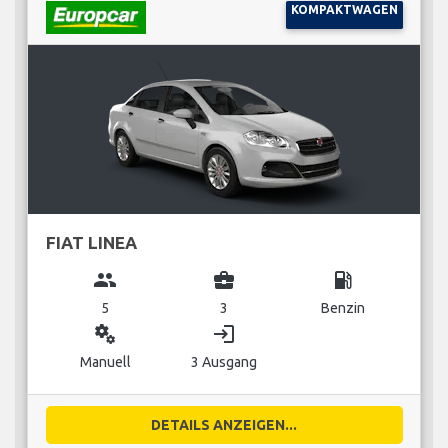
KOMPAKTWAGEN
FIAT LINEA
group
business_center
local_gas_station
5
3
Benzin
miscellaneous_services
login
Manuell
3 Ausgang
DETAILS ANZEIGEN...