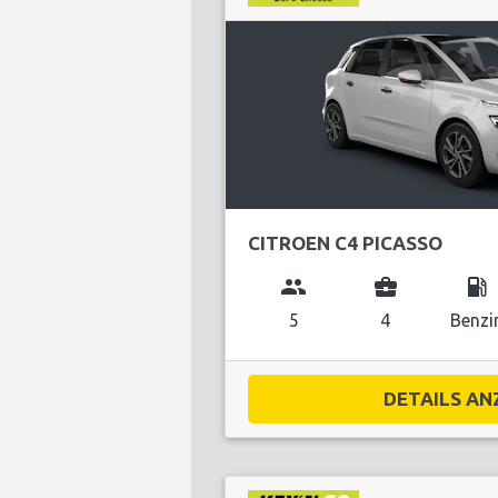
CITROEN C4 PICASSO
group
business_center
local_gas_station
5
4
Benzi
DETAILS ANZ