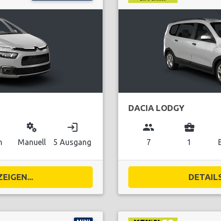
DACIA LODGY
miscellaneous_services
login
group
business_center
n
Manuell
5 Ausgang
7
1
EIGEN...
DETAILS