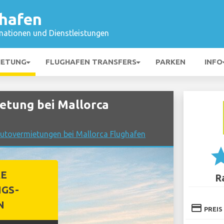
ghafen
mationen und Dienstleistungen
IETUNG
FLUGHAFEN TRANSFERS
PARKEN
INFO
tung bei Mallorca
Autovermietungen bei Mallorca Flughafen
st
RE
R
GS-
N
credit_card
PREIS