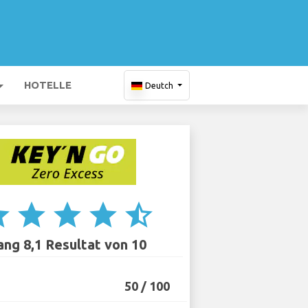
HOTELLE
Deutch
ar
star
star
star
star_half
ang 8,1 Resultat von 10
50 / 100