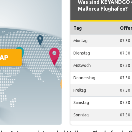
Was sind KEYANDGO d
Mallorca Flughafen?
Tag
Offe
Montag
07:30
Dienstag
07:30
Mittwoch
07:30
Donnerstag
07:30
Freitag
07:30
Samstag
07:30
Sonntag
07:30