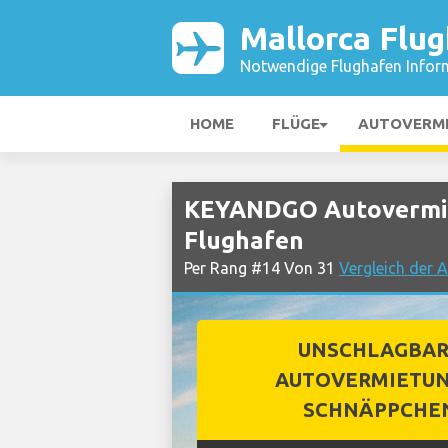
Mallorca Flu
Notwendige Flughafen Infor
HOME
FLÜGE
AUTOVERM
KEYANDGO Autovermie
Flughafen
Per Rang #14 Von 31
Vergleich der 
UNSCHLAGBA
AUTOVERMIETUN
SCHNÄPPCHE