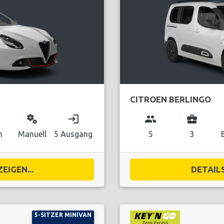
CITROEN BERLINGO
miscellaneous_services
login
group
business_center
n
Manuell
5 Ausgang
5
3
EIGEN...
DETAILS
5-SITZER MINIVAN