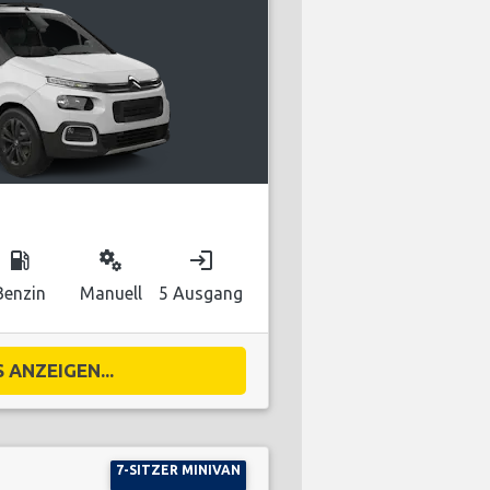
local_gas_station
miscellaneous_services
login
Benzin
Manuell
5 Ausgang
 ANZEIGEN...
7-SITZER MINIVAN