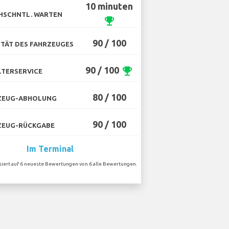
10 minuten
HSCHNTL. WARTEN
emoji_events
90 / 100
TÄT DES FAHRZEUGES
90 / 100
emoji_events
TERSERVICE
80 / 100
ZEUG-ABHOLUNG
90 / 100
ZEUG-RÜCKGABE
Im Terminal
asiert auf 6 neueste Bewertungen von 6 alle Bewertungen.