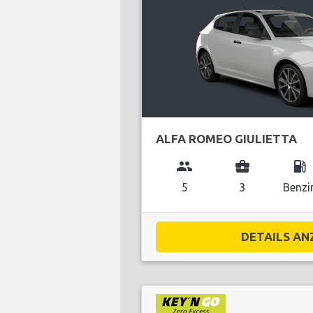
ALFA ROMEO GIULIETTA
group
business_center
local_gas_station
5
3
Benzi
DETAILS ANZ