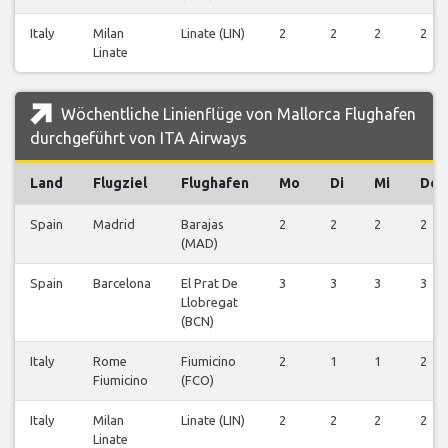
Italy
Milan
Linate (LIN)
2
2
2
2
Linate
Wöchentliche Linienflüge von Mallorca Flughafen
durchgeführt von ITA Airways
Land
Flugziel
Flughafen
Mo
Di
Mi
Do
Spain
Madrid
Barajas
2
2
2
2
(MAD)
Spain
Barcelona
El Prat De
3
3
3
3
Llobregat
(BCN)
Italy
Rome
Fiumicino
2
1
1
2
Fiumicino
(FCO)
Italy
Milan
Linate (LIN)
2
2
2
2
Linate