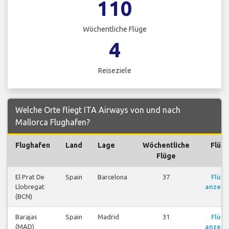
110
Wöchentliche Flüge
4
Reiseziele
Welche Orte fliegt ITA Airways von und nach
Mallorca Flughafen?
Flughafen
Land
Lage
Wöchentliche
Flüg
Flüge
El Prat De
Spain
Barcelona
37
Flüge
Llobregat
anzeig
(BCN)
Barajas
Spain
Madrid
31
Flüge
(MAD)
anzeig