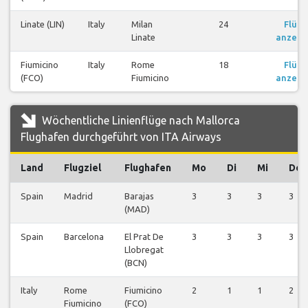
Linate (LIN)
Italy
Milan
24
Flüge
Linate
anzeig
Fiumicino
Italy
Rome
18
Flüge
(FCO)
Fiumicino
anzeig
Wöchentliche Linienflüge nach Mallorca
Flughafen durchgeführt von ITA Airways
Land
Flugziel
Flughafen
Mo
Di
Mi
Do
Spain
Madrid
Barajas
3
3
3
3
(MAD)
Spain
Barcelona
El Prat De
3
3
3
3
Llobregat
(BCN)
Italy
Rome
Fiumicino
2
1
1
2
Fiumicino
(FCO)