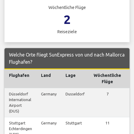
Wöchentliche Flüge
2
Reiseziele
Welche Orte fliegt SunExpress von und nach Mallorca
Flughafen?
Flughafen
Land
Lage
Wöchentliche
Flüge
Düsseldorf
Germany
Dusseldorf
7
International
a
Airport
(DUS)
Stuttgart
Germany
Stuttgart
11
Echterdingen
a