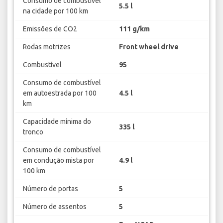
Consumo de combustível
5.5 l
na cidade por 100 km
Emissões de CO2
111 g/km
Rodas motrizes
Front wheel drive
Combustível
95
Consumo de combustível
em autoestrada por 100
4.5 l
km
Capacidade mínima do
335 l
tronco
Consumo de combustível
em condução mista por
4.9 l
100 km
Número de portas
5
Número de assentos
5