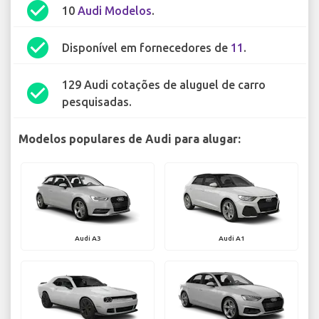
check_circle
10
Audi Modelos
.
check_circle
Disponível em fornecedores de
11
.
129 Audi cotações de aluguel de carro
check_circle
pesquisadas.
Modelos populares de Audi para alugar:
Audi A3
Audi A1