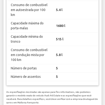
Consumo de combustível
em autoestrada por 100
5.4 l
km
Capacidade máxima do
1680 l
porta-malas
Capacidade mínima do
515 l
tronco
Consumo de combustível
em condução mista por
5.8 l
100 km
Número de portas
5
Número de assentos
5
As especificações mostradas são apenas para fins informativos, não podemos
garantir o modelo exato do veículo Audi A6 Estate e as especificações que você
receberá. Para detalhes específicos, você deve verificar com a empresa de aluguel de
carros em Mallorca Aeroporto.