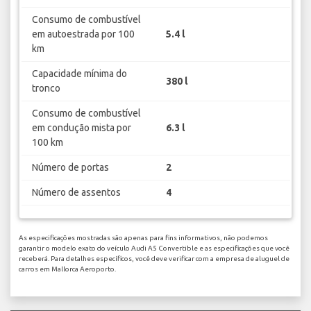
Consumo de combustível
em autoestrada por 100
5.4 l
km
Capacidade mínima do
380 l
tronco
Consumo de combustível
em condução mista por
6.3 l
100 km
Número de portas
2
Número de assentos
4
As especificações mostradas são apenas para fins informativos, não podemos
garantir o modelo exato do veículo Audi A5 Convertible e as especificações que você
receberá. Para detalhes específicos, você deve verificar com a empresa de aluguel de
carros em Mallorca Aeroporto.