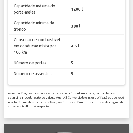
Capacidade máxima do
1200 l
porta-malas
Capacidade mínima do
380 l
tronco
Consumo de combustível
em condução mista por
4.5 l
100 km
Número de portas
5
Número de assentos
5
As especificações mostradas são apenas para fins informativos, não podemos
garantir o modelo exato do veículo Audi A3 Convertible e as especificações que você
receberá. Para detalhes específicos, você deve verificar com a empresa de aluguel de
carros em Mallorca Aeroporto.