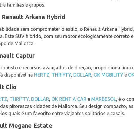
re famílias e grupos.
 Renault Arkana Hybrid
tabilidade sem comprometer o estilo, o Renault Arkana Hybrid
ha. Este SUV híbrido, com seu motor ecologicamente correto e 
mpo de Mallorca.
nault Captur
n robusto e recursos avançados de direção, proporciona uma
tá disponível na
HERTZ
,
THRIFTY
,
DOLLAR
,
OK MOBILITY
e
OK
t Clio
RTZ
,
THRIFTY
,
DOLLAR
,
OK RENT A CAR
e
MARBESOL
, é o co
das pitorescas cidades de Mallorca. Seu design compacto, ass
s quais é um favorito entre viajantes solitários e casais.
ault Megane Estate