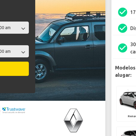
check_circle
1
check_circle
Di
30
check_circle
ca
Modelos 
alugar:
Rena