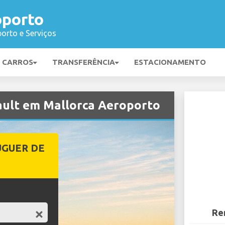
oporto
orto e Serviços
E CARROS
TRANSFERÊNCIA
ESTACIONAMENTO
ault em Mallorca Aeroporto
UGUER DE
Re