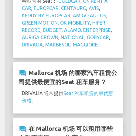
种型号的 Seat：
GOLDCAR
,
OK RENT A
CAR
,
EUROPCAR
,
CENTAURO
,
AVIS
,
KEDDY BY EUROPCAR
,
AMIGO AUTOS
,
GREEN MOTION
,
OK MOBILITY
,
HIPER
,
RECORD
,
BUDGET
,
ALAMO
,
ENTERPRISE
,
AURIGA CROWN
,
NATIONAL
,
GOBYCAR
,
DRIVALIA
,
MARBESOL
,
MAGGIORE
question_answer
Mallorca 机场 的哪家汽车租赁公
司提供最便宜的Seat 租车服务？
DRIVALIA 通常提供
Seat 汽车租赁的最优惠
价格
。
question_answer
在 Mallorca 机场 可以租用哪些