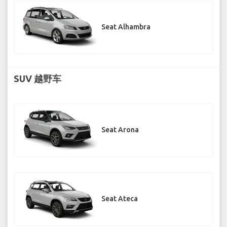
Seat Alhambra
SUV 越野车
Seat Arona
Seat Ateca