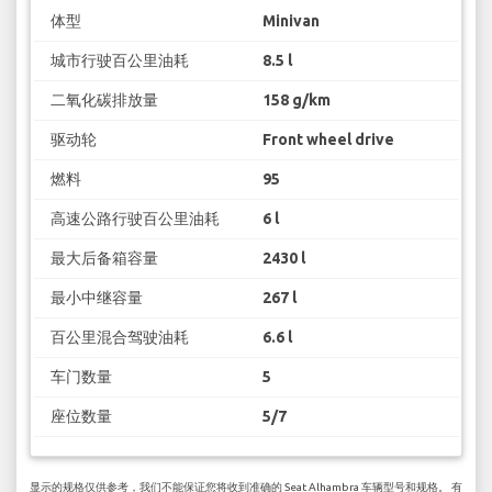
体型
Minivan
城市行驶百公里油耗
8.5 l
二氧化碳排放量
158 g/km
驱动轮
Front wheel drive
燃料
95
高速公路行驶百公里油耗
6 l
最大后备箱容量
2430 l
最小中继容量
267 l
百公里混合驾驶油耗
6.6 l
车门数量
5
座位数量
5/7
显示的规格仅供参考，我们不能保证您将收到准确的 Seat Alhambra 车辆型号和规格。 有