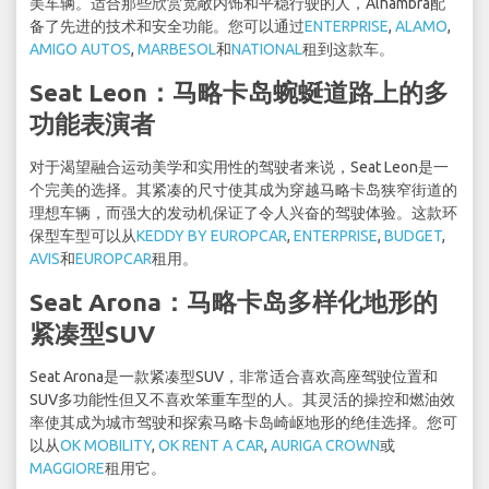
美车辆。适合那些欣赏宽敞内饰和平稳行驶的人，Alhambra配
备了先进的技术和安全功能。您可以通过
ENTERPRISE
,
ALAMO
,
AMIGO AUTOS
,
MARBESOL
和
NATIONAL
租到这款车。
Seat Leon：马略卡岛蜿蜒道路上的多
功能表演者
对于渴望融合运动美学和实用性的驾驶者来说，Seat Leon是一
个完美的选择。其紧凑的尺寸使其成为穿越马略卡岛狭窄街道的
理想车辆，而强大的发动机保证了令人兴奋的驾驶体验。这款环
保型车型可以从
KEDDY BY EUROPCAR
,
ENTERPRISE
,
BUDGET
,
AVIS
和
EUROPCAR
租用。
Seat Arona：马略卡岛多样化地形的
紧凑型SUV
Seat Arona是一款紧凑型SUV，非常适合喜欢高座驾驶位置和
SUV多功能性但又不喜欢笨重车型的人。其灵活的操控和燃油效
率使其成为城市驾驶和探索马略卡岛崎岖地形的绝佳选择。您可
以从
OK MOBILITY
,
OK RENT A CAR
,
AURIGA CROWN
或
MAGGIORE
租用它。