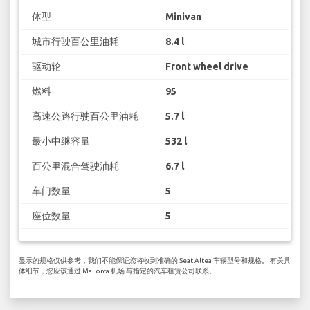
体型
Minivan
城市行驶百公里油耗
8.4 l
驱动轮
Front wheel drive
燃料
95
高速公路行驶百公里油耗
5.7 l
最小中继容量
532 l
百公里混合驾驶油耗
6.7 l
车门数量
5
座位数量
5
显示的规格仅供参考，我们不能保证您将收到准确的 Seat Altea 车辆型号和规格。 有关具
体细节，您应该通过 Mallorca 机场 与指定的汽车租赁公司联系。