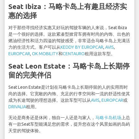
Seat Ibiza：马略卡岛上有趣且经济实
惠的选择
对于那些寻找经济实惠又好玩的驾驶车辆的人来说，Seat Ibiza
是一个很好的选择。这款紧凑型掀背车拥有时尚的内饰、出色的
燃油经济性和活力四溢的驾驶感受，非常适合马略卡岛上充满活
力的生活方式。客户可以从
KEDDY BY EUROPCAR
,
AVIS
,
EUROPCAR
,
OK MOBILITY
和
CENTAURO
租用这款车型。
Seat Leon Estate：马略卡岛上长期停
留的完美伴侣
Seat Leon Estate是计划在马略卡岛上长期停留的人的实用而时
尚的选择。它宽敞的内饰、充足的行李空间和一流的舒适性使其
成为长途驾驶的理想选择。这款车型可以从
AVIS
,
EUROPCAR
或
DRIVALIA
租用。
无论是商务还是休闲，独自一人还是与家人，
马略卡岛机场
上总
有一款Seat车型能满足您的需求，提升您在这个风景如画的岛屿
天堂的驾驶体验。