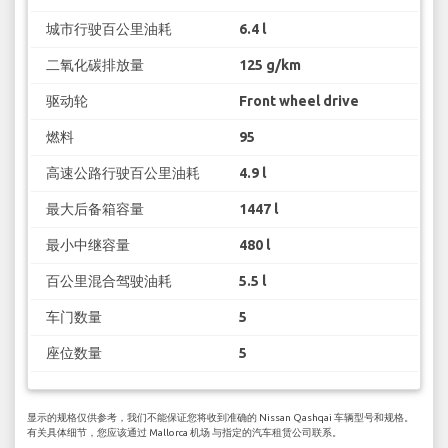
城市行驶百公里油耗
6.4 l
二氧化碳排放量
125 g/km
驱动轮
Front wheel drive
燃料
95
高速公路行驶百公里油耗
4.9 l
最大后备箱容量
1447 l
最小中继容量
480 l
百公里混合驾驶油耗
5.5 l
车门数量
5
座位数量
5
显示的规格仅供参考，我们不能保证您将收到准确的 Nissan Qashqai 车辆型号和规格。
有关具体细节，您应该通过 Mallorca 机场 与指定的汽车租赁公司联系。