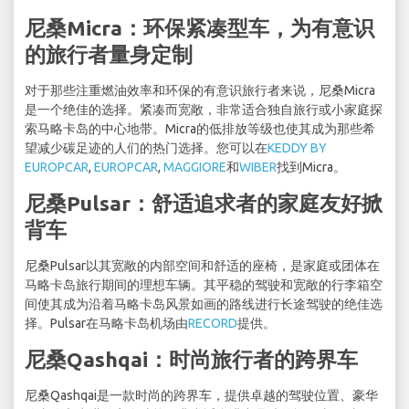
尼桑Micra：环保紧凑型车，为有意识
的旅行者量身定制
对于那些注重燃油效率和环保的有意识旅行者来说，尼桑Micra
是一个绝佳的选择。紧凑而宽敞，非常适合独自旅行或小家庭探
索马略卡岛的中心地带。Micra的低排放等级也使其成为那些希
望减少碳足迹的人们的热门选择。您可以在
KEDDY BY
EUROPCAR
,
EUROPCAR
,
MAGGIORE
和
WIBER
找到Micra。
尼桑Pulsar：舒适追求者的家庭友好掀
背车
尼桑Pulsar以其宽敞的内部空间和舒适的座椅，是家庭或团体在
马略卡岛旅行期间的理想车辆。其平稳的驾驶和宽敞的行李箱空
间使其成为沿着马略卡岛风景如画的路线进行长途驾驶的绝佳选
择。Pulsar在马略卡岛机场由
RECORD
提供。
尼桑Qashqai：时尚旅行者的跨界车
尼桑Qashqai是一款时尚的跨界车，提供卓越的驾驶位置、豪华