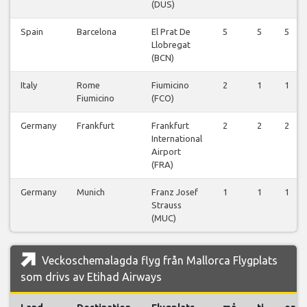
(DUS)
Spain
Barcelona
El Prat De
5
5
5
Llobregat
(BCN)
Italy
Rome
Fiumicino
2
1
1
Fiumicino
(FCO)
Germany
Frankfurt
Frankfurt
2
2
2
International
Airport
(FRA)
Germany
Munich
Franz Josef
1
1
1
Strauss
(MUC)
Veckoschemalagda flyg från Mallorca Flygplats
som drivs av Etihad Airways