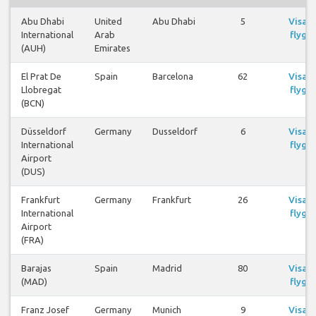
Abu Dhabi
United
Abu Dhabi
5
Visa
International
Arab
flyg
(AUH)
Emirates
El Prat De
Spain
Barcelona
62
Visa
Llobregat
flyg
(BCN)
Düsseldorf
Germany
Dusseldorf
6
Visa
International
flyg
Airport
(DUS)
Frankfurt
Germany
Frankfurt
26
Visa
International
flyg
Airport
(FRA)
Barajas
Spain
Madrid
80
Visa
(MAD)
flyg
Franz Josef
Germany
Munich
9
Visa