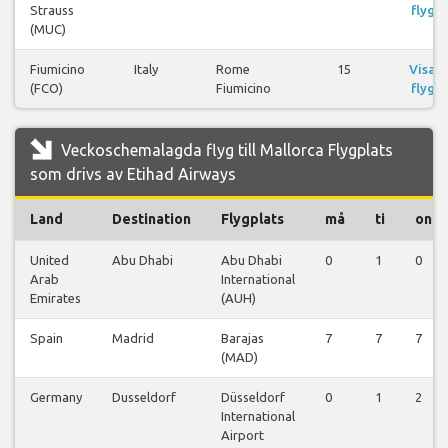
Strauss
flyg
(MUC)
Fiumicino
Italy
Rome
15
Visa
(FCO)
Fiumicino
flyg
Veckoschemalagda flyg till Mallorca Flygplats
som drivs av Etihad Airways
Land
Destination
Flygplats
må
ti
on
United
Abu Dhabi
Abu Dhabi
0
1
0
Arab
International
Emirates
(AUH)
Spain
Madrid
Barajas
7
7
7
(MAD)
Germany
Dusseldorf
Düsseldorf
0
1
2
International
Airport