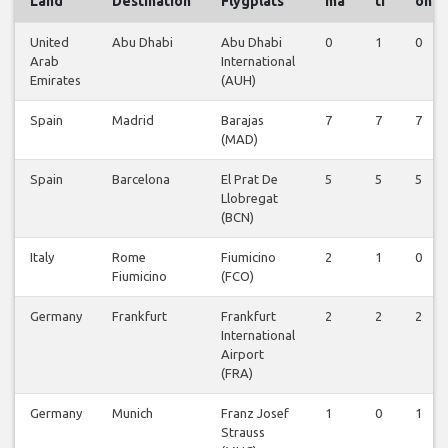
Land
Destination
Flygplats
må
ti
on
United
Abu Dhabi
Abu Dhabi
0
1
0
Arab
International
Emirates
(AUH)
Spain
Madrid
Barajas
7
7
7
(MAD)
Spain
Barcelona
El Prat De
5
5
5
Llobregat
(BCN)
Italy
Rome
Fiumicino
2
1
0
Fiumicino
(FCO)
Germany
Frankfurt
Frankfurt
2
2
2
International
Airport
(FRA)
Germany
Munich
Franz Josef
1
0
1
Strauss