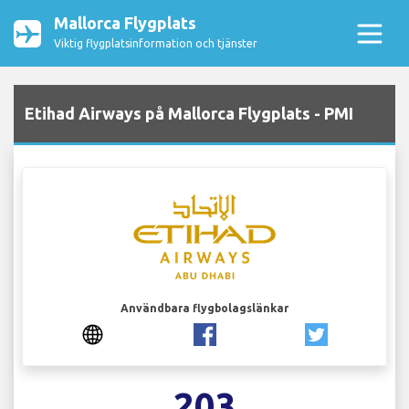
Mallorca Flygplats
Viktig flygplatsinformation och tjänster
Etihad Airways på Mallorca Flygplats - PMI
Användbara flygbolagslänkar
203