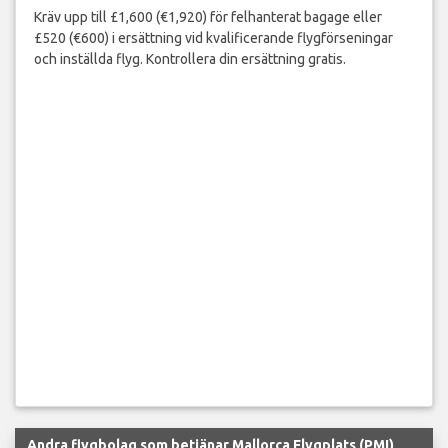
Kräv upp till £1,600 (€1,920) för felhanterat bagage eller
£520 (€600) i ersättning vid kvalificerande flygförseningar
och inställda flyg. Kontrollera din ersättning gratis.
Andra flygbolag som betjänar Mallorca Flygplats (PMI)