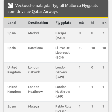
Veckoschemalagda flyg till Mallorca Flygplats
som drivs av Qatar Airways
Land
Destination
Flygplats
må
ti
on
Spain
Madrid
Barajas
8
8
7
(MAD)
Spain
Barcelona
El Prat De
10
10
10
Llobregat
(BCN)
United
London
London
1
0
1
Kingdom
Gatwick
Gatwick
(LGW)
United
London
London
1
1
1
Kingdom
Heathrow
Heathrow
(LHR)
Spain
Malaga
Pablo Ruiz
1
1
1
Picasso