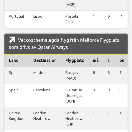
(AGP)
Portugal
Lisbon
Portela
1
0
1
(LIS)
Veckoschemalagda flyg från Mallorca Flygplats
som drivs av Qatar Airways
Land
Destination
Flygplats
må
ti
on
Spain
Madrid
Barajas
8
8
7
(MAD)
Spain
Barcelona
El Prat De
9
9
9
Llobregat
(BCN)
United
London
London
1
1
1
Kingdom
Heathrow
Heathrow
(LHR)