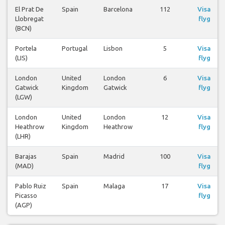
El Prat De
Spain
Barcelona
112
Visa
Llobregat
flyg
(BCN)
Portela
Portugal
Lisbon
5
Visa
(LIS)
flyg
London
United
London
6
Visa
Gatwick
Kingdom
Gatwick
flyg
(LGW)
London
United
London
12
Visa
Heathrow
Kingdom
Heathrow
flyg
(LHR)
Barajas
Spain
Madrid
100
Visa
(MAD)
flyg
Pablo Ruiz
Spain
Malaga
17
Visa
Picasso
flyg
(AGP)