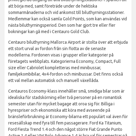
att börja med, samt företräde under de hektiska
sommarmånaderna och vid ankomst till biluthyrningsstationer.
Medlemmar kan också samla Gold Points, som kan användas vid
nästa biluthyrningsperiod. Den som har gjort tre eller fler
bokningar kan gå med i Centauro Gold Club.
Centauro biluthyrning Mallorca Airport är stolta över att erbjuda
ett stort urval av fordon från sin flotta av de senaste
modellerna. Fordonen visas i grupper eller kategorier på
företagets webbplats. Kategorierna Economy, Compact, Full
size eller Cabriolet kompletteras med minibussar,
familjekombibilar, 4x4-fordon och minibussar. Det finns också
ett val mellan automatisk och manuell växellåda.
Centauros Economy-klass innehåller små, smidiga bilar som är
idealiska för stadskörning eller två personer på en romantisk
semester utan för mycket bagage att oroa sig för. Billiga i
hyrespriser och ekonomiska att köra med avseende på
bränsleförbrukning är Economy-bilarna ett populärt val även för
resesällskap med fyra till fem passagerare. Ford Ka Titanium,
Ford Fiesta Trend 1.4 och den något större Fiat Grande Punto
Active 1.4 eller VW Polo Advance 1.4 är bra val för semestrar på