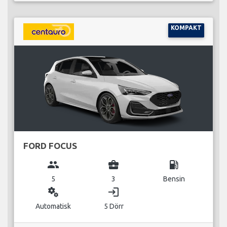
KOMPAKT
FORD FOCUS
group
business_center
local_gas_station
5
3
Bensin
miscellaneous_services
login
Automatisk
5 Dörr