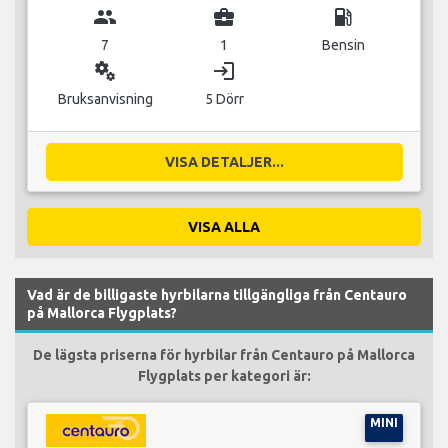
group
business_center
local_gas_station
7
1
Bensin
miscellaneous_services
login
Bruksanvisning
5 Dörr
VISA DETALJER...
VISA ALLA
Vad är de billigaste hyrbilarna tillgängliga från Centauro
på Mallorca Flygplats?
De lägsta priserna för hyrbilar från Centauro på Mallorca
Flygplats per kategori är:
MINI