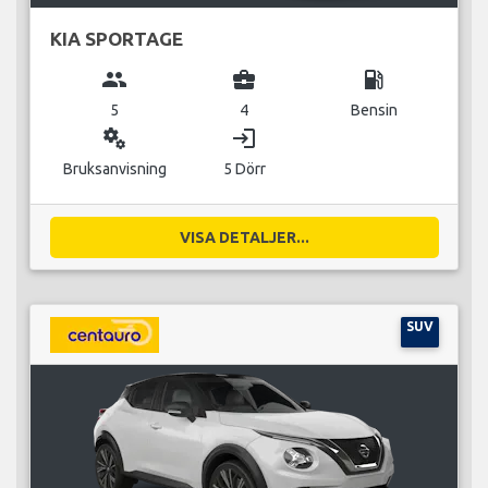
KIA SPORTAGE
group
business_center
local_gas_station
5
4
Bensin
miscellaneous_services
login
Bruksanvisning
5 Dörr
VISA DETALJER...
SUV