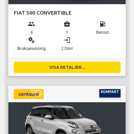
FIAT 500 CONVERTIBLE
group
business_center
local_gas_station
4
1
Bensin
miscellaneous_services
login
Bruksanvisning
2 Dörr
VISA DETALJER...
KOMPAKT