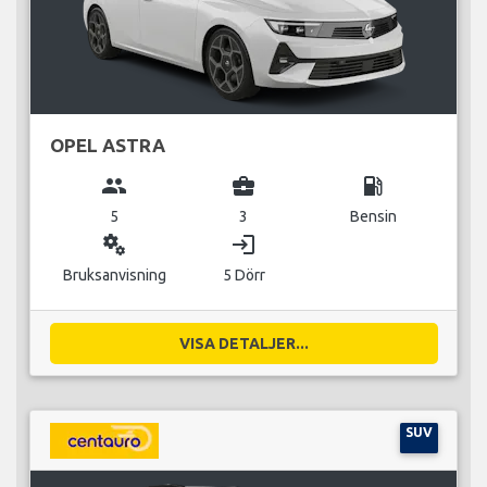
OPEL ASTRA
group
business_center
local_gas_station
5
3
Bensin
miscellaneous_services
login
Bruksanvisning
5 Dörr
VISA DETALJER...
SUV