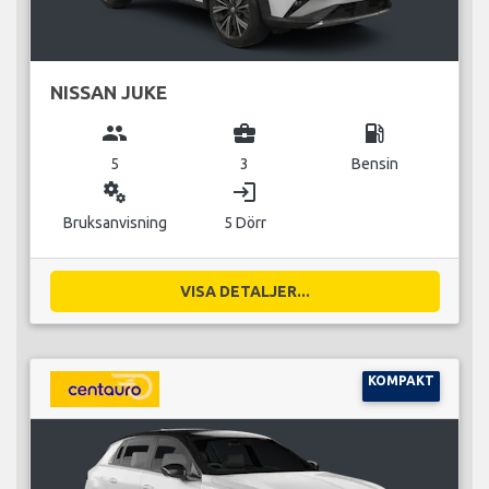
NISSAN JUKE
group
business_center
local_gas_station
5
3
Bensin
miscellaneous_services
login
Bruksanvisning
5 Dörr
VISA DETALJER...
KOMPAKT