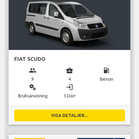
FIAT SCUDO
group
business_center
local_gas_station
9
4
Bensin
miscellaneous_services
login
Bruksanvisning
5 Dörr
VISA DETALJER...