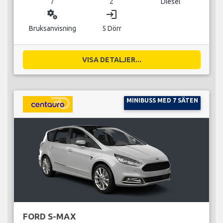
7
2
Diesel
miscellaneous_services
login
Bruksanvisning
5 Dörr
VISA DETALJER...
MINIBUSS MED 7 SÄTEN
FORD S-MAX