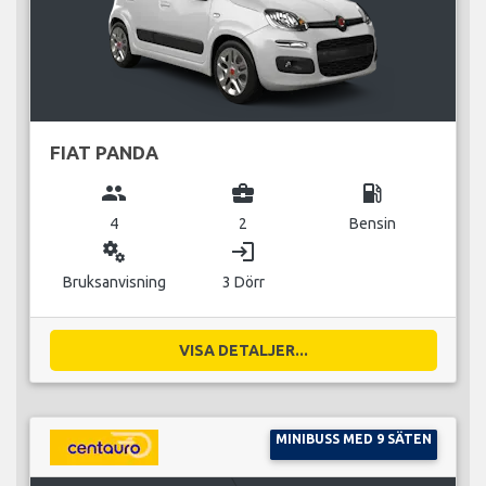
FIAT PANDA
group
business_center
local_gas_station
4
2
Bensin
miscellaneous_services
login
Bruksanvisning
3 Dörr
VISA DETALJER...
MINIBUSS MED 9 SÄTEN