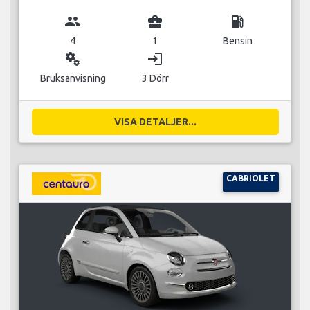
group
business_center
local_gas_station
4
1
Bensin
miscellaneous_services
login
Bruksanvisning
3 Dörr
VISA DETALJER...
CABRIOLET