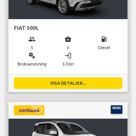
FIAT 500L
group
business_center
local_gas_station
5
3
Diesel
miscellaneous_services
login
Bruksanvisning
5 Dörr
VISA DETALJER...
MINI