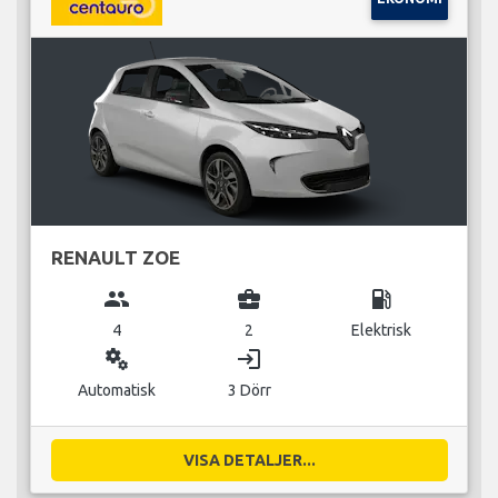
RENAULT ZOE
group
business_center
local_gas_station
4
2
Elektrisk
miscellaneous_services
login
Automatisk
3 Dörr
VISA DETALJER...