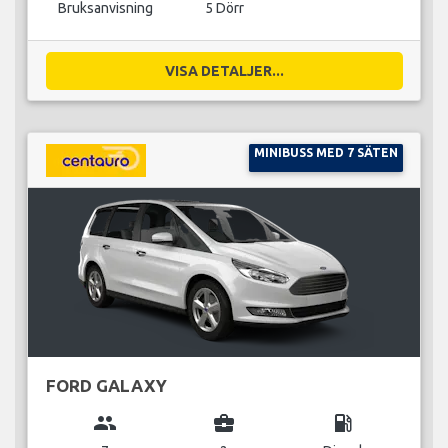
Bruksanvisning
5 Dörr
VISA DETALJER...
MINIBUSS MED 7 SÄTEN
FORD GALAXY
group
business_center
local_gas_station