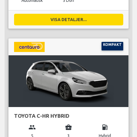
Automatisk
5 Dörr
VISA DETALJER...
KOMPAKT
TOYOTA C-HR HYBRID
group
business_center
local_gas_station
5
3
Hybrid