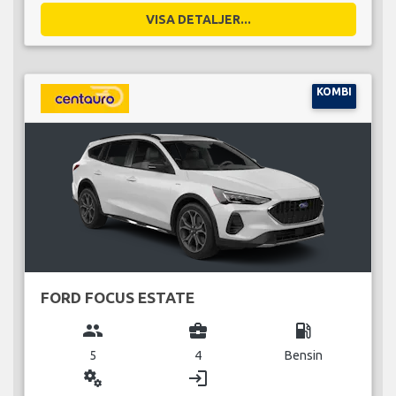
VISA DETALJER...
KOMBI
FORD FOCUS ESTATE
group
business_center
local_gas_station
5
4
Bensin
miscellaneous_services
login