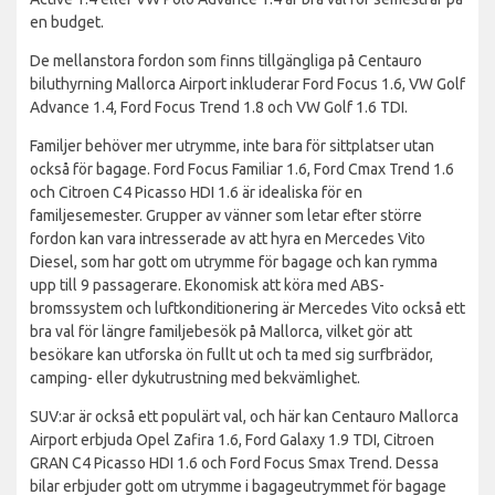
en budget.
De mellanstora fordon som finns tillgängliga på Centauro
biluthyrning Mallorca Airport inkluderar Ford Focus 1.6, VW Golf
Advance 1.4, Ford Focus Trend 1.8 och VW Golf 1.6 TDI.
Familjer behöver mer utrymme, inte bara för sittplatser utan
också för bagage. Ford Focus Familiar 1.6, Ford Cmax Trend 1.6
och Citroen C4 Picasso HDI 1.6 är idealiska för en
familjesemester. Grupper av vänner som letar efter större
fordon kan vara intresserade av att hyra en Mercedes Vito
Diesel, som har gott om utrymme för bagage och kan rymma
upp till 9 passagerare. Ekonomisk att köra med ABS-
bromssystem och luftkonditionering är Mercedes Vito också ett
bra val för längre familjebesök på Mallorca, vilket gör att
besökare kan utforska ön fullt ut och ta med sig surfbrädor,
camping- eller dykutrustning med bekvämlighet.
SUV:ar är också ett populärt val, och här kan Centauro Mallorca
Airport erbjuda Opel Zafira 1.6, Ford Galaxy 1.9 TDI, Citroen
GRAN C4 Picasso HDI 1.6 och Ford Focus Smax Trend. Dessa
bilar erbjuder gott om utrymme i bagageutrymmet för bagage