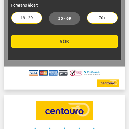
Förarens ålder:
18 - 29
70+
30 - 69
SÖK