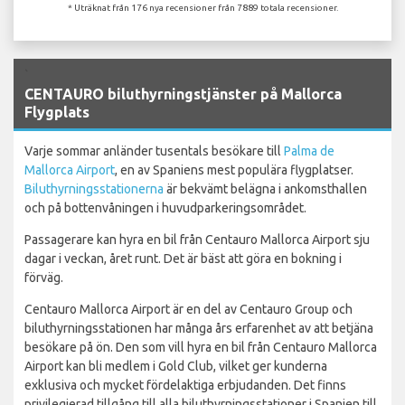
* Uträknat från 176 nya recensioner från 7889 totala recensioner.
`
CENTAURO biluthyrningstjänster på Mallorca
Flygplats
Varje sommar anländer tusentals besökare till
Palma de
Mallorca Airport
, en av Spaniens mest populära flygplatser.
Biluthyrningsstationerna
är bekvämt belägna i ankomsthallen
och på bottenvåningen i huvudparkeringsområdet.
Passagerare kan hyra en bil från Centauro Mallorca Airport sju
dagar i veckan, året runt. Det är bäst att göra en bokning i
förväg.
Centauro Mallorca Airport är en del av Centauro Group och
biluthyrningsstationen har många års erfarenhet av att betjäna
besökare på ön. Den som vill hyra en bil från Centauro Mallorca
Airport kan bli medlem i Gold Club, vilket ger kunderna
exklusiva och mycket fördelaktiga erbjudanden. Det finns
privilegierad tillgång till alla biluthyrningsstationer i Spanien till