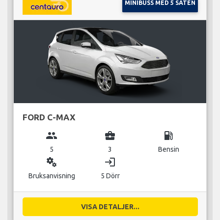
MINIBUSS MED 5 SÄTEN
FORD C-MAX
group
business_center
local_gas_station
5
3
Bensin
miscellaneous_services
login
Bruksanvisning
5 Dörr
VISA DETALJER...