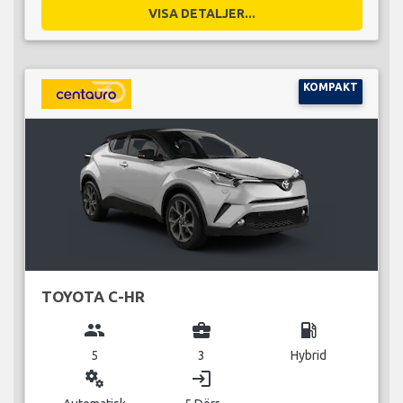
VISA DETALJER...
KOMPAKT
TOYOTA C-HR
group
business_center
local_gas_station
5
3
Hybrid
miscellaneous_services
login