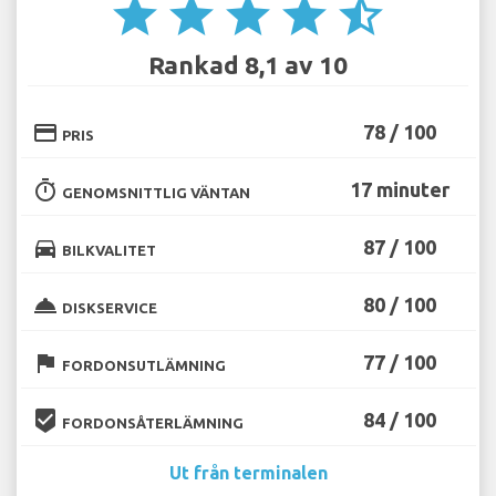
star
star
star
star
star_half
Rankad 8,1 av 10
credit_card
78 / 100
PRIS
timer
17 minuter
GENOMSNITTLIG VÄNTAN
directions_car
87 / 100
BILKVALITET
room_service
80 / 100
DISKSERVICE
flag
77 / 100
FORDONSUTLÄMNING
beenhere
84 / 100
FORDONSÅTERLÄMNING
Ut från terminalen