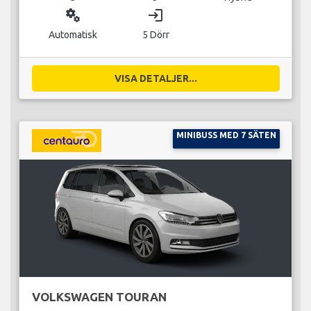
miscellaneous_services
login
Automatisk
5 Dörr
VISA DETALJER...
MINIBUSS MED 7 SÄTEN
VOLKSWAGEN TOURAN