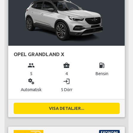
OPEL GRANDLAND X
group
business_center
local_gas_station
5
4
Bensin
miscellaneous_services
login
Automatisk
5 Dörr
VISA DETALJER...
EKONOMI