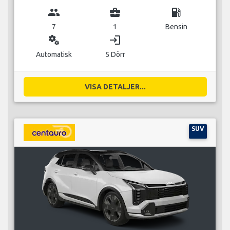
group
business_center
local_gas_station
7
1
Bensin
miscellaneous_services
login
Automatisk
5 Dörr
VISA DETALJER...
SUV