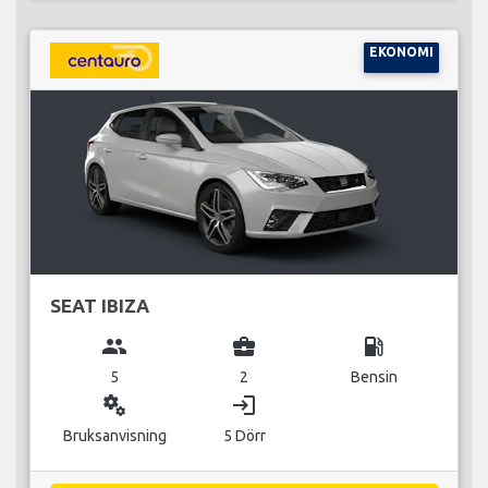
EKONOMI
SEAT IBIZA
group
business_center
local_gas_station
5
2
Bensin
miscellaneous_services
login
Bruksanvisning
5 Dörr