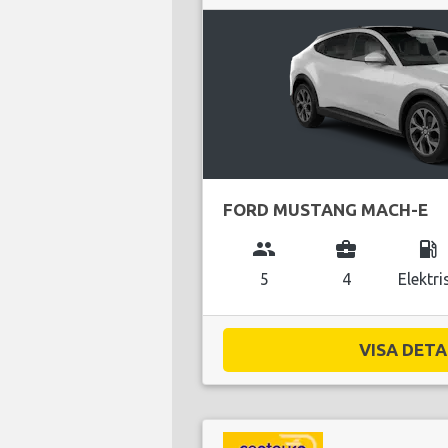
FORD MUSTANG MACH-E
group
business_center
local_gas_station
5
4
Elektri
VISA DETAL