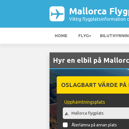
Mallorca Flyg
Viktig flygplatsinformation 
HOME
FLYG
BILUTHYRNI
Hyr en elbil på Mallor
OSLAGBART VÄRDE PÅ
Upphämtningsplats
Återlämna på annan plats