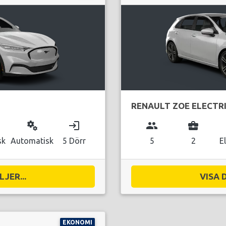
RENAULT ZOE ELECTR
miscellaneous_services
login
group
business_center
sk
Automatisk
5 Dörr
5
2
E
JER...
VISA 
EKONOMI