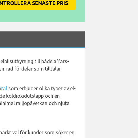
NTROLLERA SENASTE PRIS
lbilsuthyrning till både affärs-
n rad fördelar som tilltalar
ntal
som erbjuder olika typer av el-
ade koldioxidutsläpp och en
minimal miljöpåverkan och njuta
tmärkt val för kunder som söker en