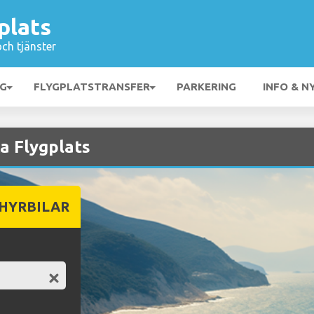
plats
och tjänster
NG
FLYGPLATSTRANSFER
PARKERING
INFO & N
ca Flygplats
 HYRBILAR