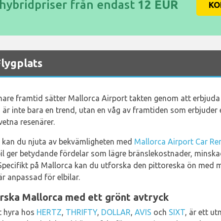
/hybridpriser från endast
12 EUR
KO
Flygplats
are framtid sätter Mallorca Airport takten genom att erbjuda e
) är inte bara en trend, utan en våg av framtiden som erbjuder e
tna resenärer.
t kan du njuta av bekvämligheten med
Mallorca Airport Car Re
lbil ger betydande fördelar som lägre bränslekostnader, minsk
 Specifikt på Mallorca kan du utforska den pittoreska ön med 
r anpassad för elbilar.
orska Mallorca med ett grönt avtryck
tt hyra hos
HERTZ
,
THRIFTY
,
DOLLAR
,
AVIS
och
SIXT
, är ett u