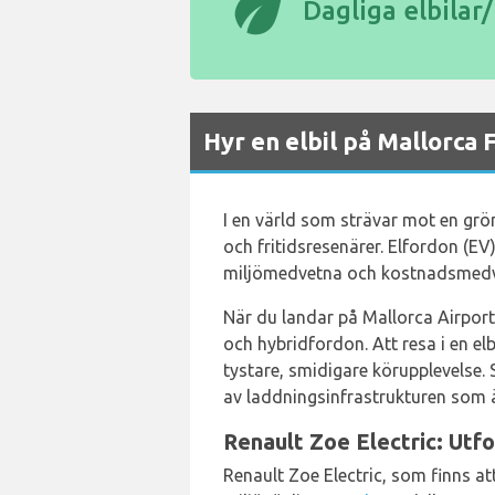
eco
Dagliga elbilar
Hyr en elbil på Mallorca 
I en värld som strävar mot en grön
och fritidsresenärer. Elfordon (EV
miljömedvetna och kostnadsmedve
När du landar på Mallorca Airpor
och hybridfordon. Att resa i en e
tystare, smidigare körupplevelse.
av laddningsinfrastrukturen som ä
Renault Zoe Electric: Utf
Renault Zoe Electric, som finns a