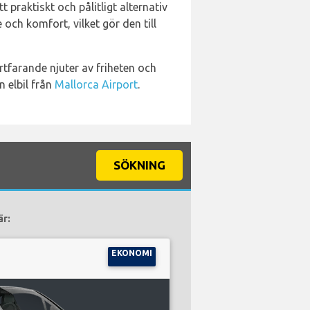
ett praktiskt och pålitligt alternativ
ch komfort, vilket gör den till
tfarande njuter av friheten och
n elbil från
Mallorca Airport
.
SÖKNING
är:
EKONOMI