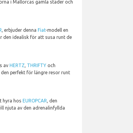
orna i Mallorcas gamla städer och
R
, erbjuder denna
Fiat
-modell en
 den idealisk för att susa runt de
ds av
HERTZ
,
THRIFTY
och
 den perfekt för längre resor runt
tt hyra hos
EUROPCAR
, den
ill njuta av den adrenalinfyllda