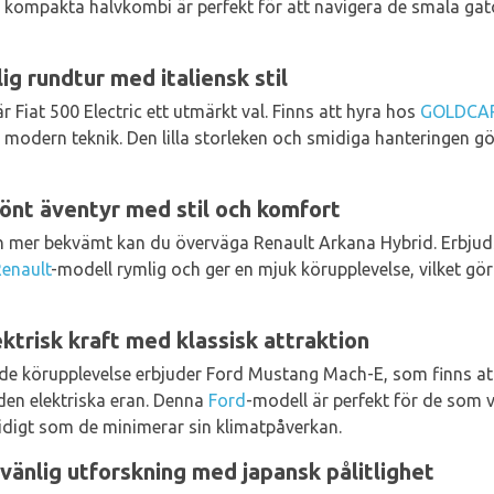
 kompakta halvkombi är perfekt för att navigera de smala gat
lig rundtur med italiensk stil
är Fiat 500 Electric ett utmärkt val. Finns att hyra hos
GOLDCA
modern teknik. Den lilla storleken och smidiga hanteringen gör
önt äventyr med stil och komfort
ch mer bekvämt kan du överväga Renault Arkana Hybrid. Erbju
enault
-modell rymlig och ger en mjuk körupplevelse, vilket gör
trisk kraft med klassisk attraktion
nde körupplevelse erbjuder Ford Mustang Mach-E, som finns a
den elektriska eran. Denna
Ford
-modell är perfekt för de som v
digt som de minimerar sin klimatpåverkan.
vänlig utforskning med japansk pålitlighet