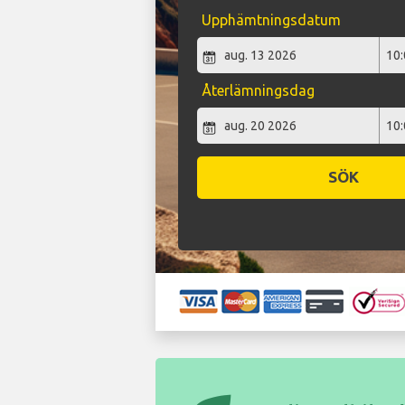
Upphämtningsdatum
Återlämningsdag
SÖK