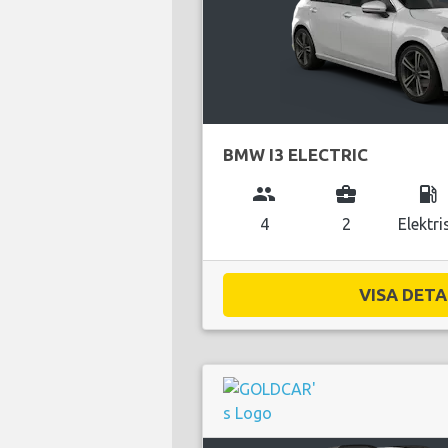
BMW I3 ELECTRIC
group
business_center
local_gas_station
4
2
Elektri
VISA DETAL