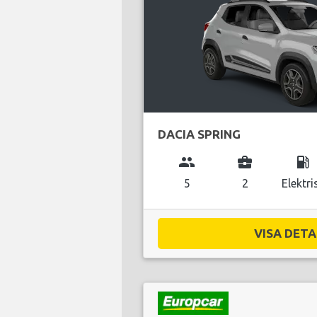
DACIA SPRING
group
business_center
local_gas_station
5
2
Elektri
VISA DETAL