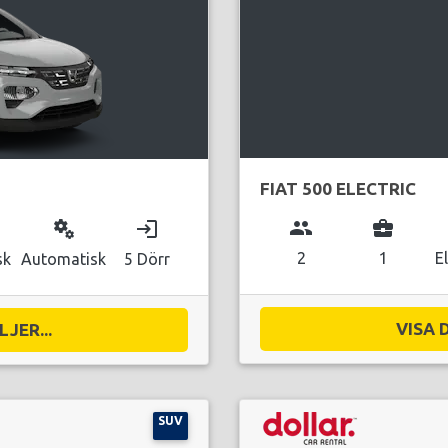
FIAT 500 ELECTRIC
group
business_center
miscellaneous_services
login
2
1
E
sk
Automatisk
5 Dörr
VISA 
JER...
SUV