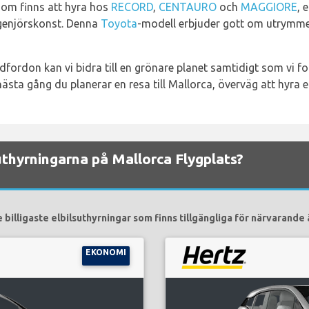
som finns att hyra hos
RECORD
,
CENTAURO
och
MAGGIORE
, 
genjörskonst. Denna
Toyota
-modell erbjuder gott om utrymme o
ordon kan vi bidra till en grönare planet samtidigt som vi for
sta gång du planerar en resa till Mallorca, överväg att hyra e
lsuthyrningarna på Mallorca Flygplats?
 billigaste elbilsuthyrningar som finns tillgängliga för närvarande 
EKONOMI