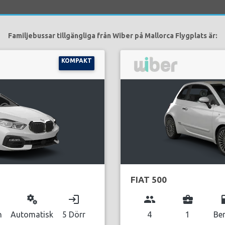
Familjebussar tillgängliga från Wiber på Mallorca Flygplats är:
KOMPAKT
FIAT 500
miscellaneous_services
login
group
business_center
local_g
n
Automatisk
5 Dörr
4
1
Be