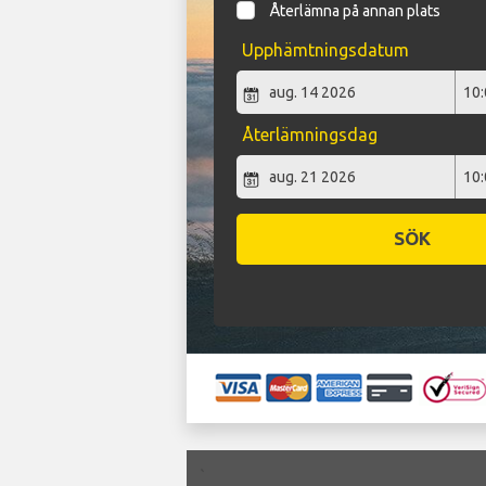
Återlämna på annan plats
Upphämtningsdatum
Återlämningsdag
SÖK
`