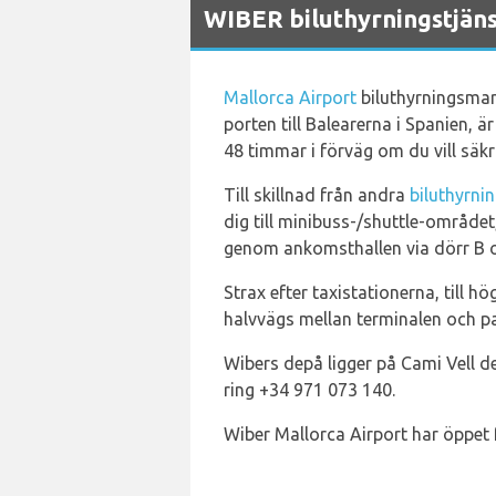
WIBER biluthyrningstjäns
Mallorca Airport
biluthyrningsmar
porten till Balearerna i Spanien, 
48 timmar i förväg om du vill sä
Till skillnad från andra
biluthyrni
dig till minibuss-/shuttle-området
genom ankomsthallen via dörr B oc
Strax efter taxistationerna, till h
halvvägs mellan terminalen och pa
Wibers depå ligger på Cami Vell 
ring +34 971 073 140.
Wiber Mallorca Airport har öppet f