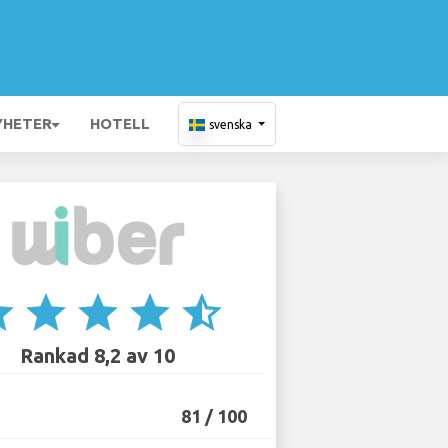
YHETER
HOTELL
svenska
ar
star
star
star
star_half
Rankad 8,2 av 10
81 / 100