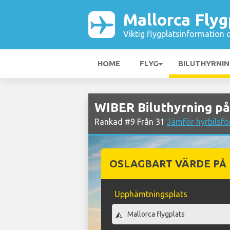
Mallorca Flyg
Viktig flygplatsinformation 
HOME
FLYG
BILUTHYRNI
WIBER Biluthyrning på
Rankad #9 Från 31
Jämför hyrbilsfö
OSLAGBART VÄRDE PÅ
Upphämtningsplats