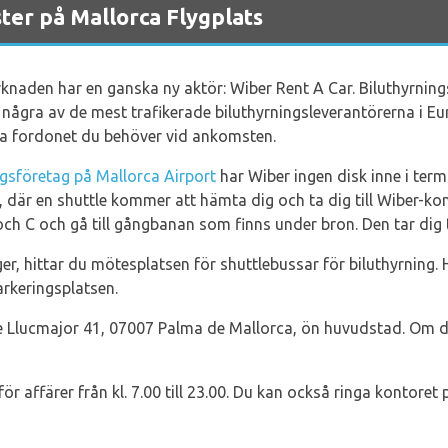
ter på Mallorca Flygplats
knaden har en ganska ny aktör: Wiber Rent A Car. Biluthyrning
är några av de mest trafikerade biluthyrningsleverantörerna i 
kra fordonet du behöver vid ankomsten.
ngsföretag på Mallorca Airport
har Wiber ingen disk inne i term
, där en shuttle kommer att hämta dig och ta dig till Wiber-ko
h C och gå till gångbanan som finns under bron. Den tar dig 
öger, hittar du mötesplatsen för shuttlebussar för biluthyrning
rkeringsplatsen.
de Llucmajor 41, 07007 Palma de Mallorca, ön huvudstad. Om d
ör affärer från kl. 7.00 till 23.00. Du kan också ringa kontoret