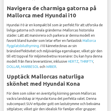
Navigera de charmiga gatorna på
Mallorca med Hyundai i10
Hyundai i10 är en kompakt bil som är perfekt för att utforska de
livliga gatorna och smala gränderna i Mallorcas historiska
städer. Lätt att manövrera och parkera är denna modell en
favorit bland kunder som letar efter en fantastisk
Mallorca
flygplatsbiluthyrning
. i10 kännetecknas av sin
bränsleeffektivitet och miljövänliga egenskaper, vilket gör den
till ett toppval för miljömedvetna resenärer. Du kan hyra denna
modell från flera leverantörer, inklusive
HERTZ
,
THRIFTY
,
DOLLAR
,
MARBESOL
och
WIBER
.
Upptäck Mallorcas naturliga
skönhet med Hyundai Kona
För dem som söker en äventyrlig körning genom Mallorcas
vackra landskap är Hyundai Kona det perfekta valet. Denna
subcompact SUV erbjuder gott om lastutrymme och bekväma
sittplatser, vilket gör den idealisk för familjer eller grupper.