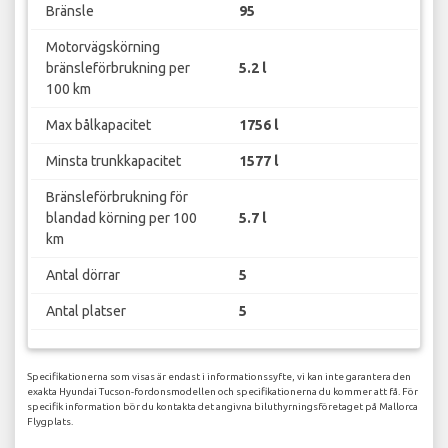
Bränsle
95
Motorvägskörning
bränsleförbrukning per
5.2 l
100 km
Max bålkapacitet
1756 l
Minsta trunkkapacitet
1577 l
Bränsleförbrukning för
blandad körning per 100
5.7 l
km
Antal dörrar
5
Antal platser
5
Specifikationerna som visas är endast i informationssyfte, vi kan inte garantera den
exakta Hyundai Tucson-fordonsmodellen och specifikationerna du kommer att få. För
specifik information bör du kontakta det angivna biluthyrningsföretaget på Mallorca
Flygplats.