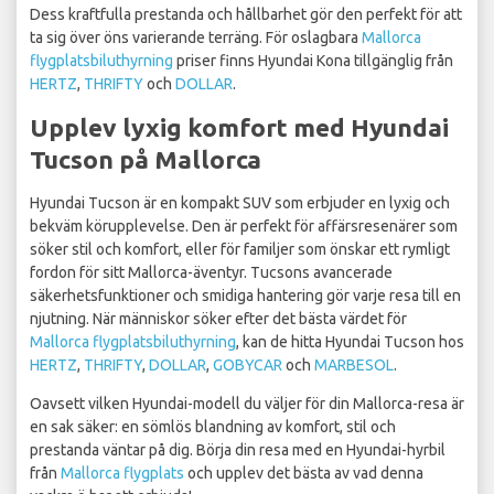
Dess kraftfulla prestanda och hållbarhet gör den perfekt för att
ta sig över öns varierande terräng. För oslagbara
Mallorca
flygplatsbiluthyrning
priser finns Hyundai Kona tillgänglig från
HERTZ
,
THRIFTY
och
DOLLAR
.
Upplev lyxig komfort med Hyundai
Tucson på Mallorca
Hyundai Tucson är en kompakt SUV som erbjuder en lyxig och
bekväm körupplevelse. Den är perfekt för affärsresenärer som
söker stil och komfort, eller för familjer som önskar ett rymligt
fordon för sitt Mallorca-äventyr. Tucsons avancerade
säkerhetsfunktioner och smidiga hantering gör varje resa till en
njutning. När människor söker efter det bästa värdet för
Mallorca flygplatsbiluthyrning
, kan de hitta Hyundai Tucson hos
HERTZ
,
THRIFTY
,
DOLLAR
,
GOBYCAR
och
MARBESOL
.
Oavsett vilken Hyundai-modell du väljer för din Mallorca-resa är
en sak säker: en sömlös blandning av komfort, stil och
prestanda väntar på dig. Börja din resa med en Hyundai-hyrbil
från
Mallorca flygplats
och upplev det bästa av vad denna