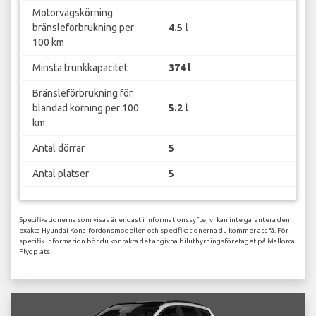
Motorvägskörning
bränsleförbrukning per
4.5 l
100 km
Minsta trunkkapacitet
374 l
Bränsleförbrukning för
blandad körning per 100
5.2 l
km
Antal dörrar
5
Antal platser
5
Specifikationerna som visas är endast i informationssyfte, vi kan inte garantera den
exakta Hyundai Kona-fordonsmodellen och specifikationerna du kommer att få. För
specifik information bör du kontakta det angivna biluthyrningsföretaget på Mallorca
Flygplats.