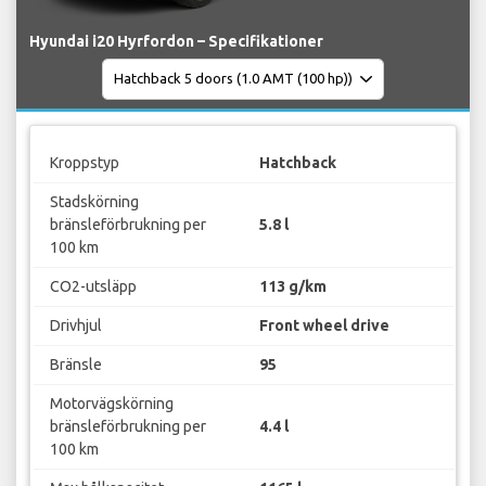
Hyundai i20 Hyrfordon – Specifikationer
Kroppstyp
Hatchback
Stadskörning
bränsleförbrukning per
5.8 l
100 km
CO2-utsläpp
113 g/km
Drivhjul
Front wheel drive
Bränsle
95
Motorvägskörning
bränsleförbrukning per
4.4 l
100 km