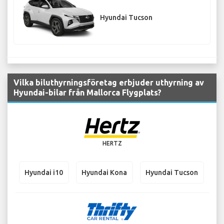
Hyundai Tucson
Vilka biluthyrningsföretag erbjuder uthyrning av
Hyundai-bilar från Mallorca Flygplats?
HERTZ
Hyundai i10
Hyundai Kona
Hyundai Tucson