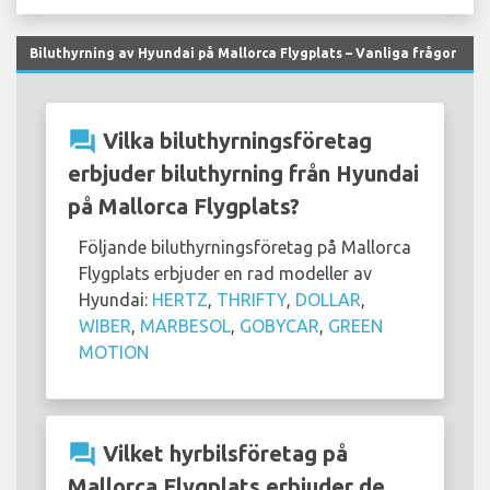
Biluthyrning av Hyundai på Mallorca Flygplats – Vanliga frågor
question_answer
Vilka biluthyrningsföretag
erbjuder biluthyrning från Hyundai
på Mallorca Flygplats?
Följande biluthyrningsföretag på Mallorca
Flygplats erbjuder en rad modeller av
Hyundai:
HERTZ
,
THRIFTY
,
DOLLAR
,
WIBER
,
MARBESOL
,
GOBYCAR
,
GREEN
MOTION
question_answer
Vilket hyrbilsföretag på
Mallorca Flygplats erbjuder de