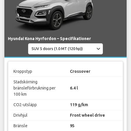
Hyundai Kona Hyrfordon – Specifikationer
Kroppstyp
Crossover
Stadskörning
bränsleförbrukning per
6.4 l
100 km
CO2-utsläpp
119 g/km
Drivhjul
Front wheel drive
Bränsle
95