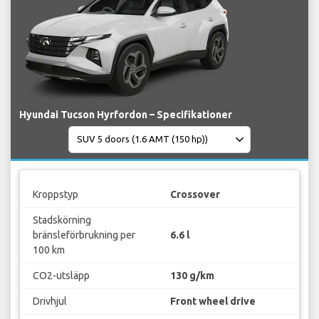
Hyundai Tucson Hyrfordon – Specifikationer
Kroppstyp
Crossover
Stadskörning
bränsleförbrukning per
6.6 l
100 km
CO2-utsläpp
130 g/km
Drivhjul
Front wheel drive