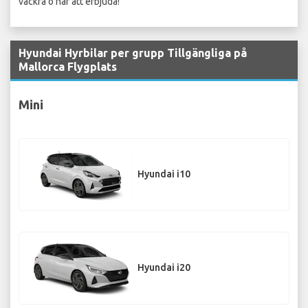
vackra ö har att erbjuda!
Hyundai Hyrbilar per grupp Tillgängliga på
Mallorca Flygplats
Mini
Hyundai i10
Hyundai i20