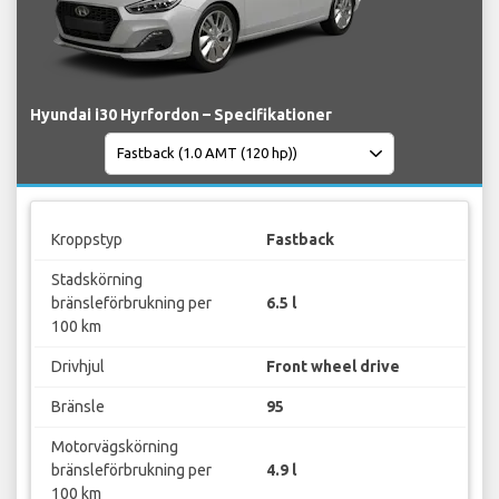
Hyundai i30 Hyrfordon – Specifikationer
Kroppstyp
Fastback
Stadskörning
bränsleförbrukning per
6.5 l
100 km
Drivhjul
Front wheel drive
Bränsle
95
Motorvägskörning
bränsleförbrukning per
4.9 l
100 km