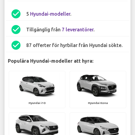
check_circle
5
Hyundai-modeller
.
check_circle
Tillgänglig från
7 leverantörer
.
check_circle
87 offerter för hyrbilar från Hyundai sökte.
Populära Hyundai-modeller att hyra:
Hyundai i10
Hyundai Kona