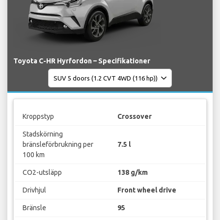
Toyota C-HR Hyrfordon – Specifikationer
Kroppstyp
Crossover
Stadskörning
bränsleförbrukning per
7.5 l
100 km
CO2-utsläpp
138 g/km
Drivhjul
Front wheel drive
Bränsle
95