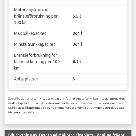
Motorvägskörning
bränsleförbrukning per
5.5 l
100 km
Max bålkapacitet
361 l
Minsta trunkkapacitet
361 l
Bränsleförbrukning för
blandad körning per 100
6.1 l
km
Antal platser
5
Specifikationerna som visas är endast i informationssyfte, vi kan inte garantera den
exakta Toyota Corolla Hybrid-fordonsmodellen och specifikationerna du kommer att
få. För specifik information bör du kontakta det angivna biluthyrningsföretaget på
Mallorca Flygplats.
Biluthyrning av Toyota på Mallorca Flygplats – Vanliga frågor