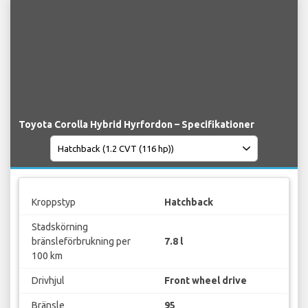
Toyota Corolla Hybrid Hyrfordon – Specifikationer
Kroppstyp
Hatchback
Stadskörning
bränsleförbrukning per
7.8 l
100 km
Drivhjul
Front wheel drive
Bränsle
95