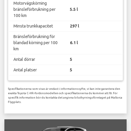
Motorvägskörning
bränsleförbrukning per
5.5 l
100 km
Minsta trunkkapacitet
297 l
Bränsleförbrukning för
blandad körning per 100
6.1 l
km
Antal dörrar
5
Antal platser
5
Specifikationerna som visas är endast i informationssyfte, vi kan inte garantera den
exakta Toyota C-HR-fordonsmodellen och specifikationerna du kommer att få. För
specifik information bör du kontakta det angivna biluthyrningsföretaget på Mallorca
Flygplats.