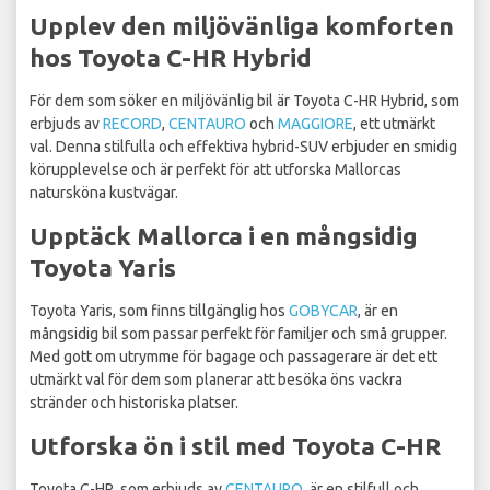
Upplev den miljövänliga komforten
hos Toyota C-HR Hybrid
För dem som söker en miljövänlig bil är Toyota C-HR Hybrid, som
erbjuds av
RECORD
,
CENTAURO
och
MAGGIORE
, ett utmärkt
val. Denna stilfulla och effektiva hybrid-SUV erbjuder en smidig
körupplevelse och är perfekt för att utforska Mallorcas
natursköna kustvägar.
Upptäck Mallorca i en mångsidig
Toyota Yaris
Toyota Yaris, som finns tillgänglig hos
GOBYCAR
, är en
mångsidig bil som passar perfekt för familjer och små grupper.
Med gott om utrymme för bagage och passagerare är det ett
utmärkt val för dem som planerar att besöka öns vackra
stränder och historiska platser.
Utforska ön i stil med Toyota C-HR
Toyota C-HR, som erbjuds av
CENTAURO
, är en stilfull och