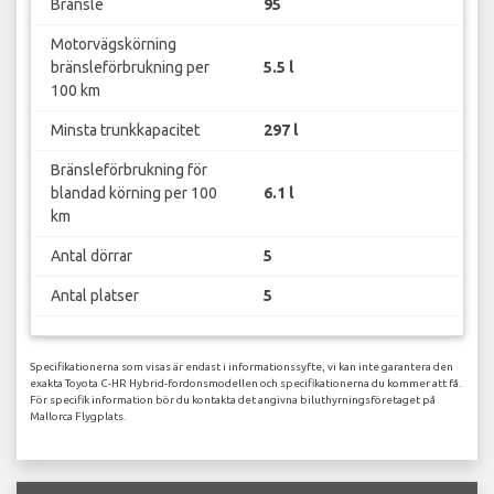
Bränsle
95
Motorvägskörning
bränsleförbrukning per
5.5 l
100 km
Minsta trunkkapacitet
297 l
Bränsleförbrukning för
blandad körning per 100
6.1 l
km
Antal dörrar
5
Antal platser
5
Specifikationerna som visas är endast i informationssyfte, vi kan inte garantera den
exakta Toyota C-HR Hybrid-fordonsmodellen och specifikationerna du kommer att få.
För specifik information bör du kontakta det angivna biluthyrningsföretaget på
Mallorca Flygplats.