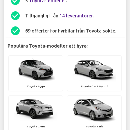
check_circle
5
Toyota-modeller
.
check_circle
Tillgänglig från
14 leverantörer
.
check_circle
69 offerter för hyrbilar från Toyota sökte.
Populära Toyota-modeller att hyra:
Toyota Aygo
Toyota C-HR Hybrid
Toyota C-HR
Toyota Yaris