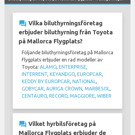
question_answer
Vilka biluthyrningsföretag
erbjuder biluthyrning från Toyota
på Mallorca Flygplats?
Följande biluthyrningsföretag på Mallorca
Flygplats erbjuder en rad modeller av
Toyota:
ALAMO
,
ENTERPRISE
,
INTERRENT
,
KEYANDGO
,
EUROPCAR
,
KEDDY BY EUROPCAR
,
NATIONAL
,
GOBYCAR
,
AURIGA CROWN
,
MARBESOL
,
CENTAURO
,
RECORD
,
MAGGIORE
,
WIBER
question_answer
Vilket hyrbilsföretag på
Mallorca Flygplats erbjuder de