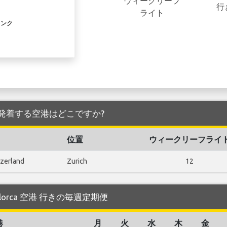
ウィークリーフ
行
ライト
リンク
ca 空港 を発着する空港はどこですか?
位置
ウィークリーフライ
tzerland
Zurich
12
Mallorca 空港 行きの毎週定期便
港
月
火
水
木
金