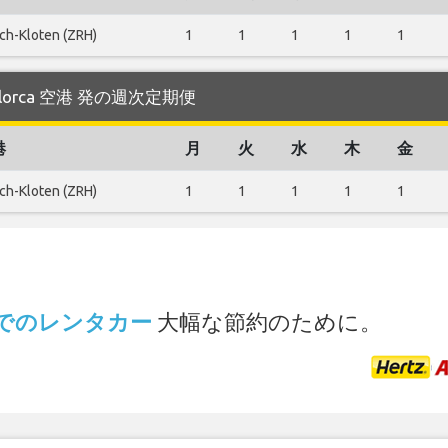
ch-Kloten (ZRH)
1
1
1
1
1
Mallorca 空港 発の週次定期便
港
月
火
水
木
金
ch-Kloten (ZRH)
1
1
1
1
1
.
空港 でのレンタカー
大幅な節約のために。