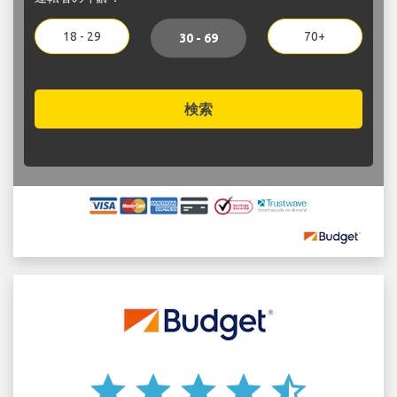
18 - 29
70+
30 - 69
検索
star
star
star
star
star_half