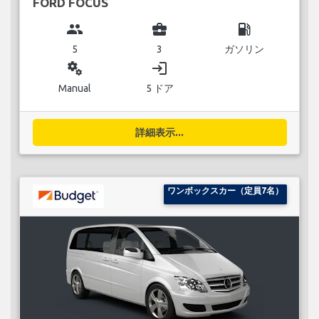
FORD FOCUS
group
business_center
local_gas_station
5
3
ガソリン
miscellaneous_services
login
Manual
5 ドア
詳細表示...
ワンボックスカー（定員7名）