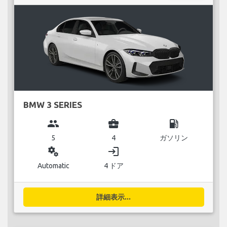
BMW 3 SERIES
group
business_center
local_gas_station
5
4
ガソリン
miscellaneous_services
login
Automatic
4 ドア
詳細表示...