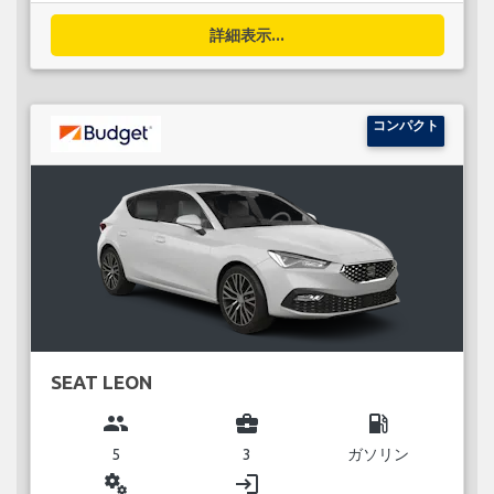
詳細表示...
コンパクト
SEAT LEON
group
business_center
local_gas_station
5
3
ガソリン
miscellaneous_services
login