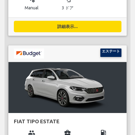
Manual
3 ドア
詳細表示...
エステート
FIAT TIPO ESTATE
group
business_center
local_gas_station