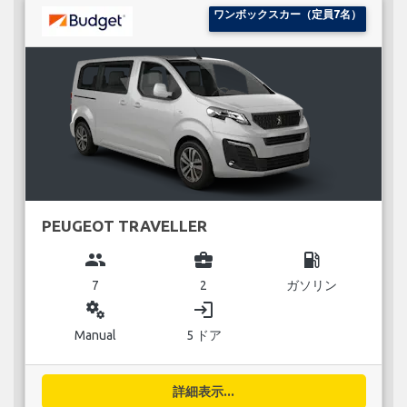
ワンボックスカー（定員7名）
PEUGEOT TRAVELLER
group
business_center
local_gas_station
7
2
ガソリン
miscellaneous_services
login
Manual
5 ドア
詳細表示...