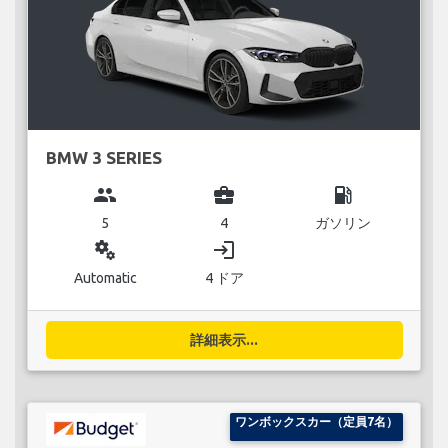
BMW 3 SERIES
group
business_center
local_gas_station
5
4
ガソリン
miscellaneous_services
login
Automatic
4 ドア
詳細表示...
ワンボックスカー（定員7名）