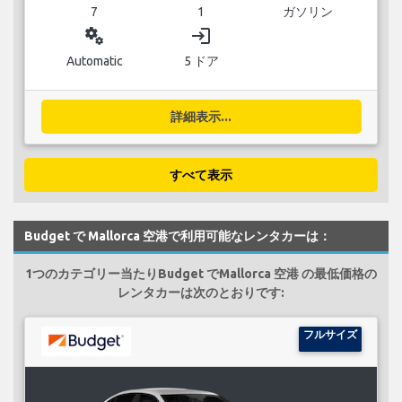
7
1
ガソリン
miscellaneous_services
login
Automatic
5 ドア
詳細表示...
すべて表示
Budget で Mallorca 空港で利用可能なレンタカーは：
1つのカテゴリー当たりBudget でMallorca 空港 の最低価格の
レンタカーは次のとおりです:
フルサイズ