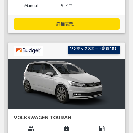
Manual
5 ドア
詳細表示...
ワンボックスカー（定員7名）
VOLKSWAGEN TOURAN
group
business_center
local_gas_station