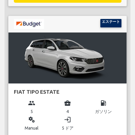
エステート
FIAT TIPO ESTATE
group
business_center
local_gas_station
5
4
ガソリン
miscellaneous_services
login
Manual
5 ドア