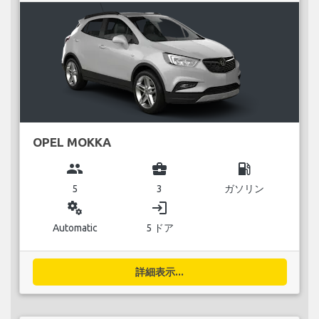
OPEL MOKKA
group
business_center
local_gas_station
5
3
ガソリン
miscellaneous_services
login
Automatic
5 ドア
詳細表示...