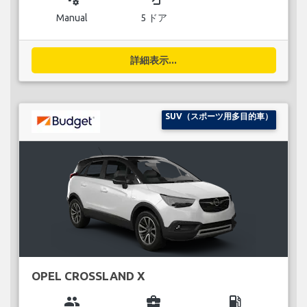
Manual
5 ドア
詳細表示...
SUV（スポーツ用多目的車）
OPEL CROSSLAND X
group
business_center
local_gas_station