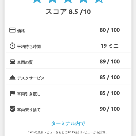
スコア 8.5 /10
credit_card
80 / 100
価格
timer
19 ミニ
平均待ち時間
directions_car
89 / 100
車両の質
room_service
85 / 100
デスクサービス
flag
85 / 100
車両引き渡し
beenhere
90 / 100
車両乗り捨て
ターミナル内で
* 63 の最新レビューをもとに4015合計レビューから計算。