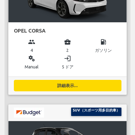
OPEL CORSA
group
business_center
local_gas_station
4
2
ガソリン
miscellaneous_services
login
Manual
5 ドア
詳細表示...
SUV（スポーツ用多目的車）