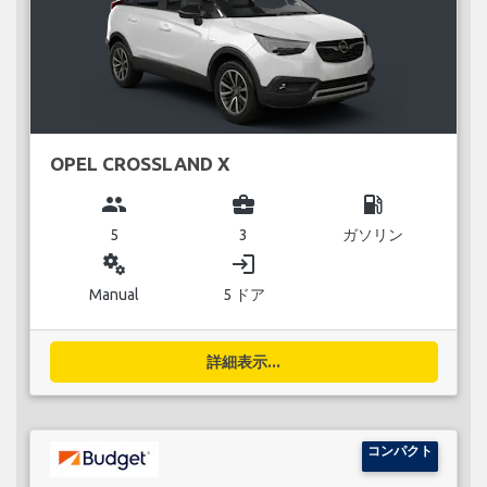
OPEL CROSSLAND X
group
business_center
local_gas_station
5
3
ガソリン
miscellaneous_services
login
Manual
5 ドア
詳細表示...
コンパクト