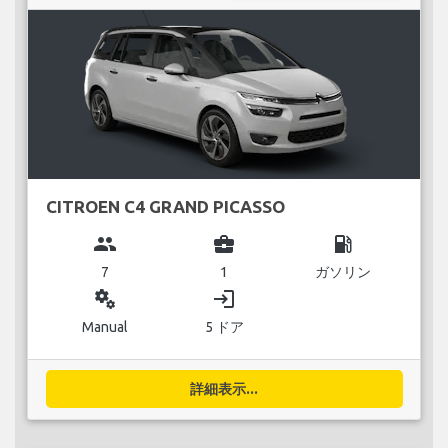
CITROEN C4 GRAND PICASSO
group
business_center
local_gas_station
7
1
ガソリン
miscellaneous_services
login
Manual
5 ドア
詳細表示...