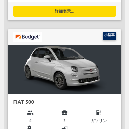
詳細表示...
小型車
FIAT 500
group
business_center
local_gas_station
4
2
ガソリン
miscellaneous_services
login