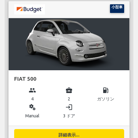
小型車
FIAT 500
group
business_center
local_gas_station
4
2
ガソリン
miscellaneous_services
login
Manual
3 ドア
詳細表示...