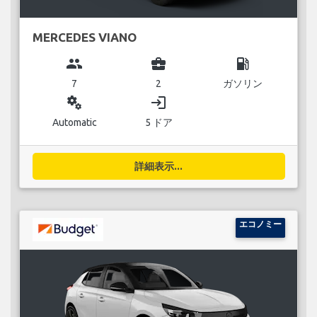
MERCEDES VIANO
group
business_center
local_gas_station
7
2
ガソリン
miscellaneous_services
login
Automatic
5 ドア
詳細表示...
エコノミー