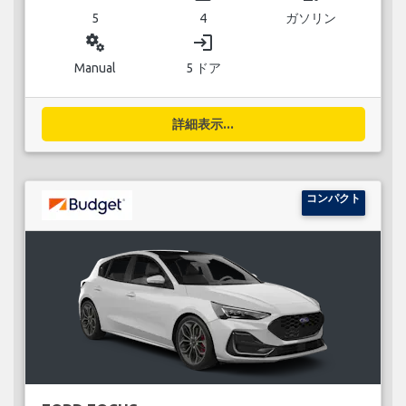
5
4
ガソリン
miscellaneous_services
login
Manual
5 ドア
詳細表示...
コンパクト