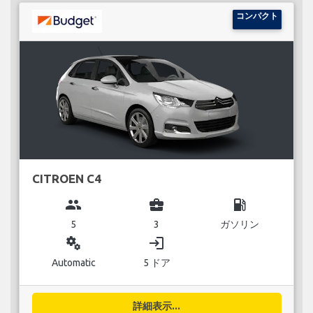
コンパクト
CITROEN C4
group
business_center
local_gas_station
5
3
ガソリン
miscellaneous_services
login
Automatic
5 ドア
詳細表示...