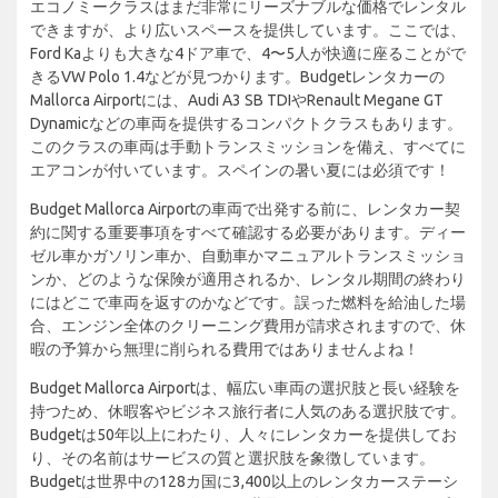
エコノミークラスはまだ非常にリーズナブルな価格でレンタル
できますが、より広いスペースを提供しています。ここでは、
Ford Kaよりも大きな4ドア車で、4〜5人が快適に座ることがで
きるVW Polo 1.4などが見つかります。Budgetレンタカーの
Mallorca Airportには、Audi A3 SB TDIやRenault Megane GT
Dynamicなどの車両を提供するコンパクトクラスもあります。
このクラスの車両は手動トランスミッションを備え、すべてに
エアコンが付いています。スペインの暑い夏には必須です！
Budget Mallorca Airportの車両で出発する前に、レンタカー契
約に関する重要事項をすべて確認する必要があります。ディー
ゼル車かガソリン車か、自動車かマニュアルトランスミッショ
ンか、どのような保険が適用されるか、レンタル期間の終わり
にはどこで車両を返すのかなどです。誤った燃料を給油した場
合、エンジン全体のクリーニング費用が請求されますので、休
暇の予算から無理に削られる費用ではありませんよね！
Budget Mallorca Airportは、幅広い車両の選択肢と長い経験を
持つため、休暇客やビジネス旅行者に人気のある選択肢です。
Budgetは50年以上にわたり、人々にレンタカーを提供してお
り、その名前はサービスの質と選択肢を象徴しています。
Budgetは世界中の128カ国に3,400以上のレンタカーステーシ