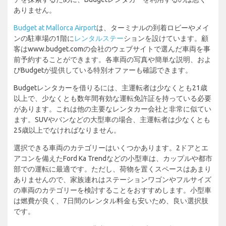
ありません。
Budget at Mallorca Airport
は、ターミナルの到着ロビーやメイ
ンの駐車場の1階に
レンタルステー
ションを設けています。顧
客はwww.budget.comの会社のウェブサイトで選んだ車両を事
前予約することができます。各車両の写真や簡単な説明、およ
びBudgetが提供している特別オファーも確認できます。
Budgetレンタカーを借りるには、主運転者は少なくとも21歳
以上で、少なくとも数年間有効な運転免許証を持っている必要
があります。これは他の主要なレンタカー会社と非常に似てい
ます。SUVやバンなどの大型車の場合、主運転者は少なくとも
25歳以上でなければなりません。
選択できる車両のカテゴリーはいくつかあります。2ドアとエ
アコンを備えたFord Ka Trendなどの小型車は、カップルや都市
部での運転に最適です。ただし、荷物を置くスペースはあまり
ありませんので、家族連れはステーションワゴンやフルサイズ
の車両のカテゴリーを検討することをおすすめします。小型車
は燃費が良く、7日間のレンタル料金も安いため、良い選択肢
です。