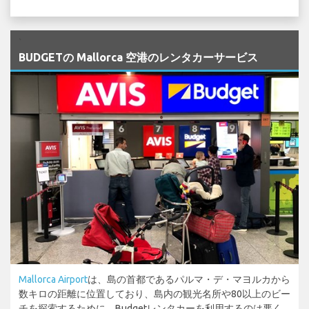
`
BUDGETの Mallorca 空港のレンタカーサービス
Mallorca Airport
は、島の首都であるパルマ・デ・マヨルカから
数キロの距離に位置しており、島内の観光名所や80以上のビー
チを探索するために、Budgetレンタカーを利用するのは悪く