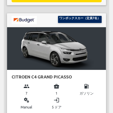
ワンボックスカー（定員7名）
CITROEN C4 GRAND PICASSO
group
business_center
local_gas_station
7
1
ガソリン
miscellaneous_services
login
Manual
5 ドア