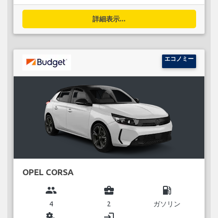
詳細表示...
エコノミー
OPEL CORSA
group
business_center
local_gas_station
4
2
ガソリン
miscellaneous_services
login