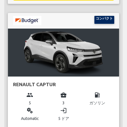
コンパクト
RENAULT CAPTUR
group
business_center
local_gas_station
5
3
ガソリン
miscellaneous_services
login
Automatic
5 ドア