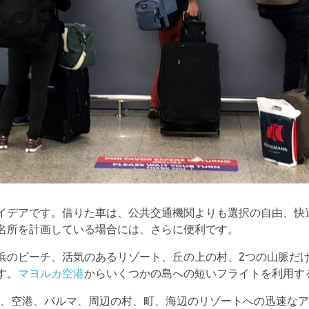
イデアです。借りた車は、公共交通機関よりも選択の自由、快
名所を計画している場合には、さらに便利です。
浜のビーチ、活気のあるリゾート、丘の上の村、2つの山脈だ
す。
マヨルカ空港
からいくつかの島への短いフライトを利用す
は、空港、パルマ、周辺の村、町、海辺のリゾートへの迅速な