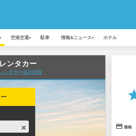
空港交通
駐車
情報&ニュース
ホテル
Sのレンタカー
空港でレンタカー会社比較
st
カー
credit_card
価格