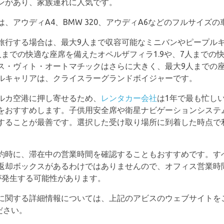
ンがあり、家族連れに人気です。
、アウディA4、BMW 320、アウディA6などのフルサイズ
旅行する場合は、最大9人まで収容可能なミニバンやピープル
までの快適な座席を備えたオペルザフィラ1.9や、7人までの
ス・ヴィト・オートマチックはさらに大きく、最大9人までの座
ルキャリアは、クライスラーグランドボイジャーです。
ルカ空港に押し寄せるため、
レンタカー会社
は1年で最も忙し
をおすすめします。子供用安全席や衛星ナビゲーションシステ
することが最善です。選択した受け取り場所に到着した時点で
約時に、滞在中の営業時間を確認することもおすすめです。す
返却ボックスがあるわけではありませんので、オフィス営業時
が発生する可能性があります。
に関する詳細情報については、上記のアビスのウェブサイトを
ください。