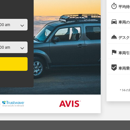
timer
平均待
directions_car
車両の
room_service
デスク
flag
車両引
beenhere
車両乗
* 56