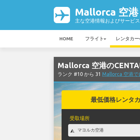
Mallorca 空港
主な空港情報およびサービス
HOME
フライト
レンタカー
Mallorca 空港のCE
ランク #10 から 31
Mallorca 
最低価格レンタ
受取場所