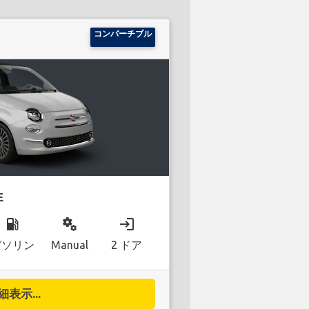
コンバーチブル
E
local_gas_station
miscellaneous_services
login
ガソリン
Manual
2 ドア
細表示...