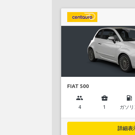
FIAT 500
group
business_center
local_gas_station
4
1
ガソリ
詳細表示.