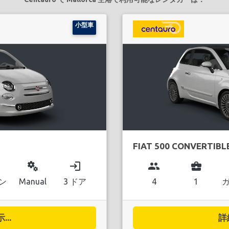
小型車
FIAT 500 CONVERTIBL
miscellaneous_services
login
group
business_center
ン
Manual
3 ドア
4
1
..
詳