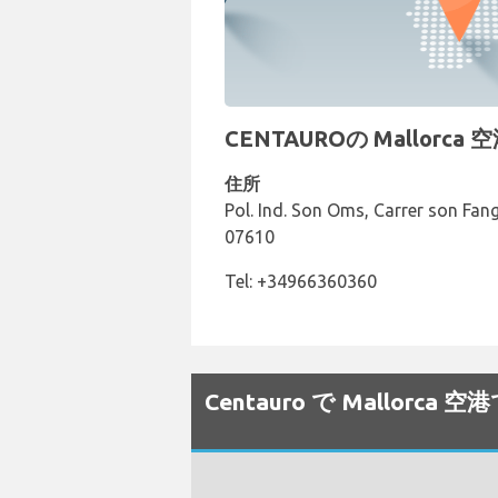
CENTAUROの Mallorc
住所
Pol. Ind. Son Oms, Carrer son Fan
07610
Tel: +34966360360
Centauro で Mallo