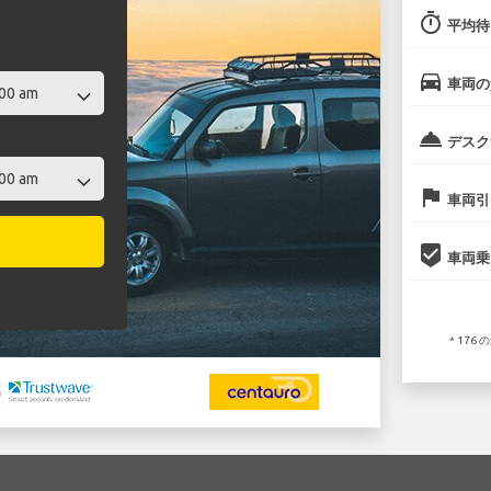
timer
平均待
directions_car
車両の
room_service
デスク
flag
車両引
beenhere
車両乗
* 17