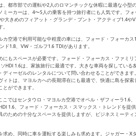
は、都市部での運転や2人のロマンチックな休暇に最適な小型
ノミーカーは、4〜5人の乗客を持つ旅行者にも人気です。フォ
やや大きめのフィアット・グランデ・プント・アクティブ1.4やV
す。
ルカ空港で利用可能な中程度の車には、フォード・フォーカス1
ド1.8、VW・ゴルフ1.6 TDIがあります。
にもスペースが必要です。フォード・フォーカス・ファミリアー
カソHDI 1.6は、家族旅行に最適です。大きな車両を探してい
・ディーゼルのレンタルについて問い合わせることができます。
ヴィトは、マヨルカへの長期滞在にも最適で、快適に島を探索
ことができます。
こではセンタウロ・マヨルカ空港でオペル・ザフィーラ1.6、フォ
HDI 1.6、フォード・フォーカス・スマックス・トレンドを
具のための十分なスペースを提供しますが、ビジネスミーティ
求め、同時に車を運転する楽しみも求めます。ジャガー・Xタイプ2