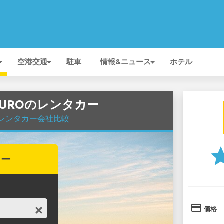
空港交通
駐車
情報&ニュース
ホテル
NTAUROのレンタカー
空港でレンタカー会社比較
st
カー
credit_card
価格