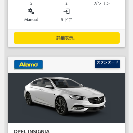
5
2
ガソリン
miscellaneous_services
login
Manual
5 ドア
詳細表示...
スタンダード
OPEL INSIGNIA