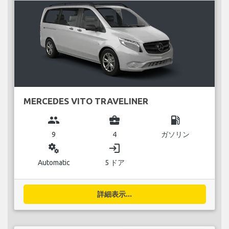
MERCEDES VITO TRAVELINER
group
business_center
local_gas_station
9
4
ガソリン
miscellaneous_services
login
Automatic
5 ドア
詳細表示...