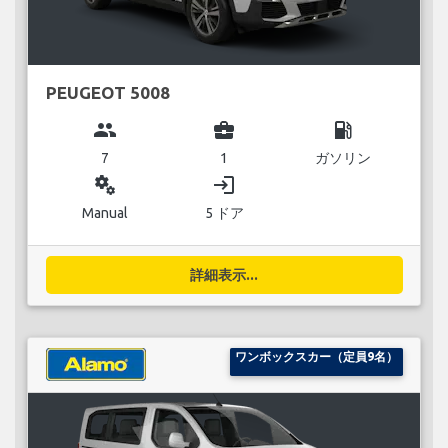
PEUGEOT 5008
group
business_center
local_gas_station
7
1
ガソリン
miscellaneous_services
login
Manual
5 ドア
詳細表示...
ワンボックスカー（定員9名）