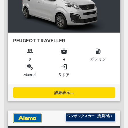
PEUGEOT TRAVELLER
group
business_center
local_gas_station
9
4
ガソリン
miscellaneous_services
login
Manual
5 ドア
詳細表示...
ワンボックスカー（定員7名）