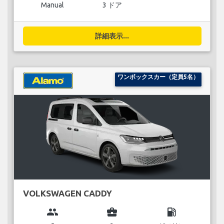
Manual
3 ドア
詳細表示...
ワンボックスカー（定員5名）
VOLKSWAGEN CADDY
group
business_center
local_gas_station