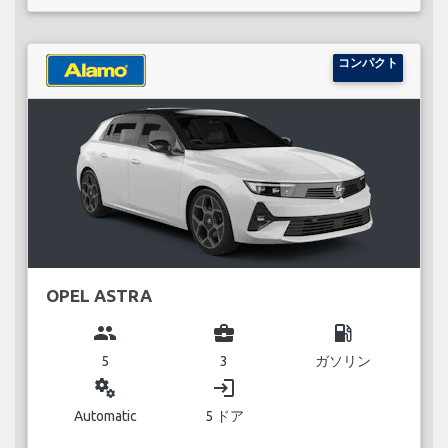
コンパクト
OPEL ASTRA
group
business_center
local_gas_station
5
3
ガソリン
miscellaneous_services
login
Automatic
5 ドア