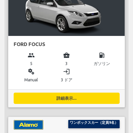
FORD FOCUS
group
business_center
local_gas_station
5
3
ガソリン
miscellaneous_services
login
Manual
3 ドア
詳細表示...
ワンボックスカー（定員9名）