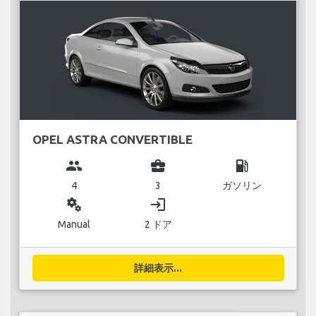
OPEL ASTRA CONVERTIBLE
group
business_center
local_gas_station
4
3
ガソリン
miscellaneous_services
login
Manual
2 ドア
詳細表示...