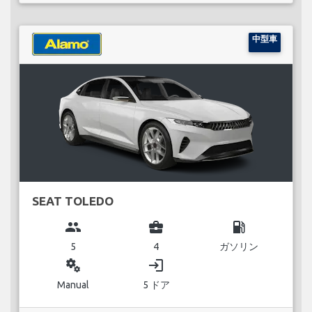
中型車
SEAT TOLEDO
group
business_center
local_gas_station
5
4
ガソリン
miscellaneous_services
login
Manual
5 ドア