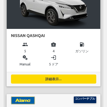
NISSAN QASHQAI
group
business_center
local_gas_station
5
4
ガソリン
miscellaneous_services
login
Manual
5 ドア
詳細表示...
コンバーチブル