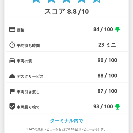
スコア 8.8 /10
credit_card
84 / 100
emoji_events
価格
timer
23 ミニ
平均待ち時間
directions_car
90 / 100
車両の質
room_service
88 / 100
デスクサービス
flag
87 / 100
車両引き渡し
beenhere
93 / 100
emoji_events
車両乗り捨て
ターミナル内で
* 247 の最新レビューをもとに3285合計レビューから計算。