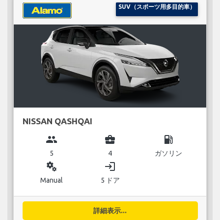
SUV（スポーツ用多目的車）
NISSAN QASHQAI
group
business_center
local_gas_station
5
4
ガソリン
miscellaneous_services
login
Manual
5 ドア
詳細表示...