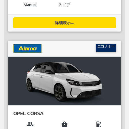
Manual
2 ドア
詳細表示...
エコノミー
OPEL CORSA
group
business_center
local_gas_station