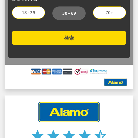
18 - 29
70+
30 - 69
検索
star
star
star
star
star_half