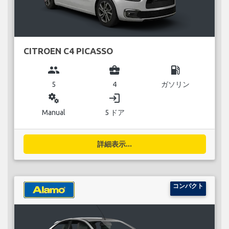
CITROEN C4 PICASSO
group
business_center
local_gas_station
5
4
ガソリン
miscellaneous_services
login
Manual
5 ドア
詳細表示...
コンパクト