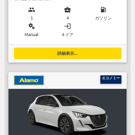
group
business_center
local_gas_station
5
4
ガソリン
miscellaneous_services
login
Manual
4 ドア
詳細表示...
エコノミー