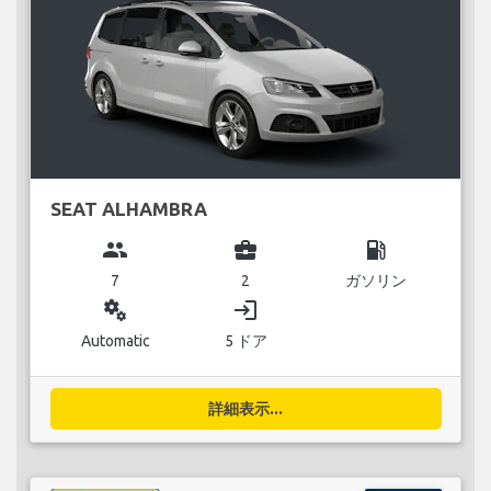
SEAT ALHAMBRA
group
business_center
local_gas_station
7
2
ガソリン
miscellaneous_services
login
Automatic
5 ドア
詳細表示...