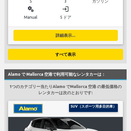
5
3
ガソリン
miscellaneous_services
login
Manual
5 ドア
詳細表示...
すべて表示
Alamo で Mallorca 空港で利用可能なレンタカーは：
1つのカテゴリー当たりAlamo でMallorca 空港 の最低価格の
レンタカーは次のとおりです:
SUV（スポーツ用多目的車）