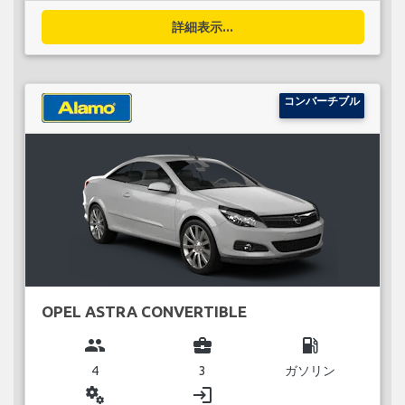
詳細表示...
コンバーチブル
OPEL ASTRA CONVERTIBLE
group
business_center
local_gas_station
4
3
ガソリン
miscellaneous_services
login