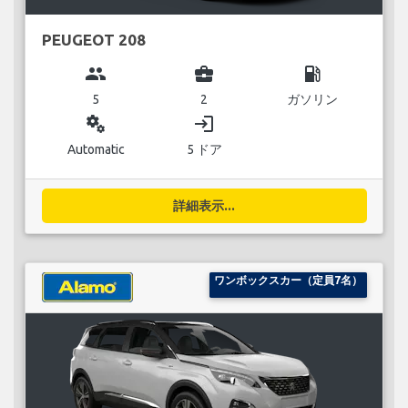
PEUGEOT 208
group
business_center
local_gas_station
5
2
ガソリン
miscellaneous_services
login
Automatic
5 ドア
詳細表示...
ワンボックスカー（定員7名）