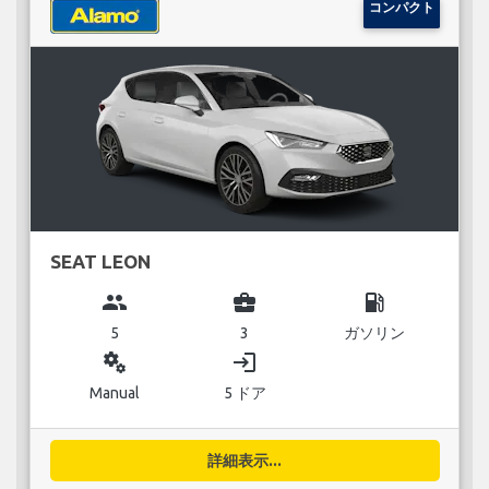
コンパクト
SEAT LEON
group
business_center
local_gas_station
5
3
ガソリン
miscellaneous_services
login
Manual
5 ドア
詳細表示...