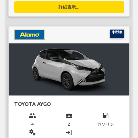
詳細表示...
小型車
TOYOTA AYGO
group
business_center
local_gas_station
4
2
ガソリン
miscellaneous_services
login