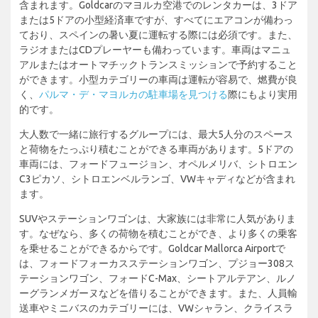
含まれます。Goldcarのマヨルカ空港でのレンタカーは、3ドア
または5ドアの小型経済車ですが、すべてにエアコンが備わっ
ており、スペインの暑い夏に運転する際には必須です。また、
ラジオまたはCDプレーヤーも備わっています。車両はマニュ
アルまたはオートマチックトランスミッションで予約すること
ができます。小型カテゴリーの車両は運転が容易で、燃費が良
く、
パルマ・デ・マヨルカの駐車場を見つける
際にもより実用
的です。
大人数で一緒に旅行するグループには、最大5人分のスペース
と荷物をたっぷり積むことができる車両があります。5ドアの
車両には、フォードフュージョン、オペルメリバ、シトロエン
C3ピカソ、シトロエンベルランゴ、VWキャディなどが含まれ
ます。
SUVやステーションワゴンは、大家族には非常に人気がありま
す。なぜなら、多くの荷物を積むことができ、より多くの乗客
を乗せることができるからです。Goldcar Mallorca Airportで
は、フォードフォーカスステーションワゴン、プジョー308ス
テーションワゴン、フォードC-Max、シートアルテアン、ルノ
ーグランメガーヌなどを借りることができます。また、人員輸
送車やミニバスのカテゴリーには、VWシャラン、クライスラ