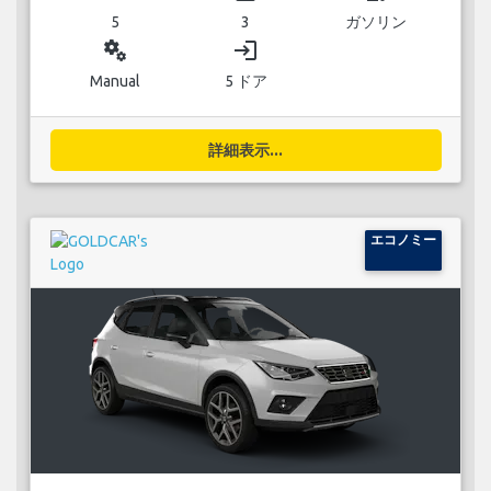
5
3
ガソリン
miscellaneous_services
login
Manual
5 ドア
詳細表示...
エコノミー