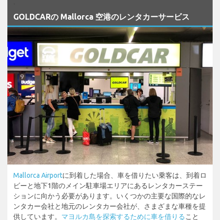
`
GOLDCARの Mallorca 空港のレンタカーサービス
Mallorca Airport
に到着した場合、車を借りたい乗客は、到着ロ
ビーと地下1階のメイン駐車場エリアにあるレンタカーステー
ションに向かう必要があります。いくつかの主要な国際的なレ
ンタカー会社と地元のレンタカー会社が、さまざまな車種を提
供しています。
マヨルカ島を探索するために車を借りる
こと