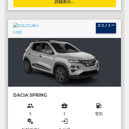
詳細表示...
エコノミー
DACIA SPRING
group
business_center
local_gas_station
5
2
電気
miscellaneous_services
login