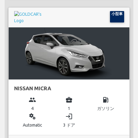
小型車
NISSAN MICRA
group
business_center
local_gas_station
4
1
ガソリン
miscellaneous_services
login
Automatic
3 ドア