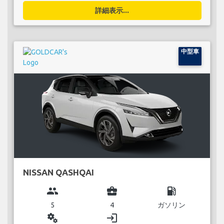
詳細表示...
中型車
NISSAN QASHQAI
group
business_center
local_gas_station
5
4
ガソリン
miscellaneous_services
login