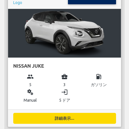
NISSAN JUKE
group
business_center
local_gas_station
5
3
ガソリン
miscellaneous_services
login
Manual
5 ドア
詳細表示...