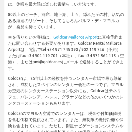
は、休暇を最大限に楽しむ素晴らしい方法です。
80以上のビーチ、洞窟、地下湖、山々、隠れた丘の村、活気の
ある海辺のリゾート、そしてもちろんパルマ・デ・マヨルカ
が、発見を待っています。
車を借りたいお客様は、
Goldcar Mallorca Airport
に直接予約ま
たは問い合わせする必要があります。Goldcar Rental Mallorca
Airportは、電話でtel +34 971 745 390 / 902 119 726（予約）
またはfax +34 902 119 701（本社）、fax +34 971 562 115（空
港）、またはpmi@goldcar.esにメールで連絡することができま
す。
Goldcarは、25年以上の経験を持つレンタカー市場で最も尊敬
され、成功したスペインのレンタカー会社の一つです。マヨル
カ空港のレンタカーステーション以外にも、Goldcarはテネリ
フェ、バレンシア、ヘレス、グラナダなどの他のいくつかのレ
ンタカーステーションもあります。
Goldcarのマヨルカ空港でのレンタカーは、税金や付加価値税
を含む価格で提供されています。また、無制限の走行距離や保
険も含まれています。ただし、衛星ナビゲーションシステムや
チャイルドシートなどの追加アイテムは価格に含まれておら