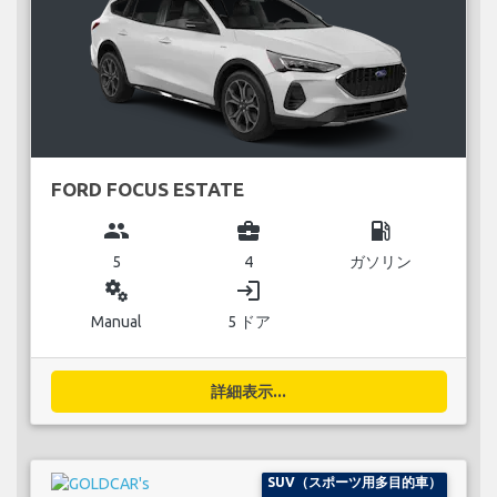
FORD FOCUS ESTATE
group
business_center
local_gas_station
5
4
ガソリン
miscellaneous_services
login
Manual
5 ドア
詳細表示...
SUV（スポーツ用多目的車）