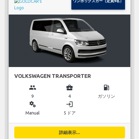
ワンボックスカー（定員9名）
VOLKSWAGEN TRANSPORTER
group
business_center
local_gas_station
9
4
ガソリン
miscellaneous_services
login
Manual
5 ドア
詳細表示...