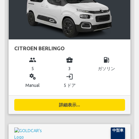
CITROEN BERLINGO
group
business_center
local_gas_station
5
3
ガソリン
miscellaneous_services
login
Manual
5 ドア
詳細表示...
中型車