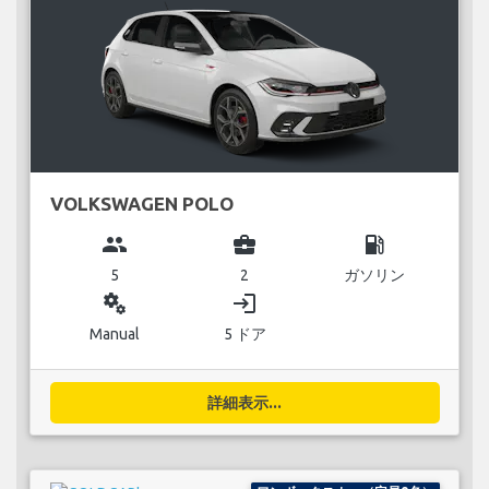
VOLKSWAGEN POLO
group
business_center
local_gas_station
5
2
ガソリン
miscellaneous_services
login
Manual
5 ドア
詳細表示...