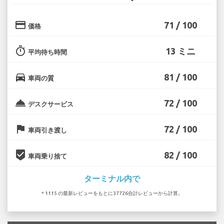
credit_card
71 / 100
価格
timer
13 ミニ
平均待ち時間
directions_car
81 / 100
車両の質
room_service
72 / 100
デスクサービス
flag
72 / 100
車両引き渡し
beenhere
82 / 100
車両乗り捨て
ターミナル内で
* 1115 の最新レビューをもとに37726合計レビューから計算。