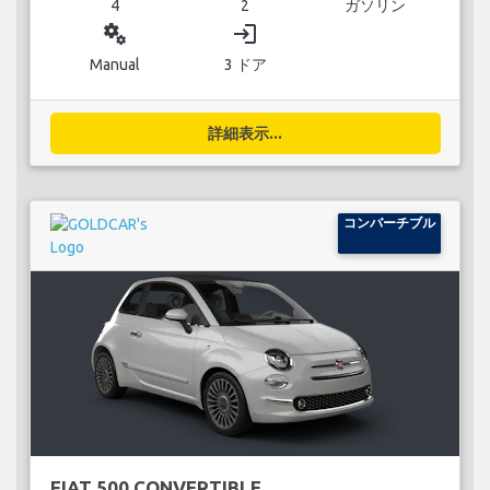
4
2
ガソリン
miscellaneous_services
login
Manual
3 ドア
詳細表示...
コンバーチブル
FIAT 500 CONVERTIBLE