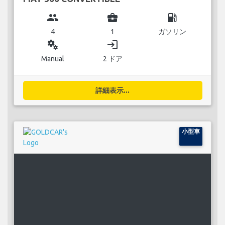
group
business_center
local_gas_station
4
1
ガソリン
miscellaneous_services
login
Manual
2 ドア
詳細表示...
小型車