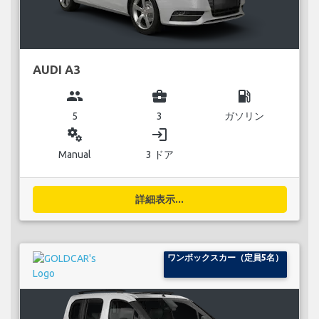
AUDI A3
group
business_center
local_gas_station
5
3
ガソリン
miscellaneous_services
login
Manual
3 ドア
詳細表示...
ワンボックスカー（定員5名）