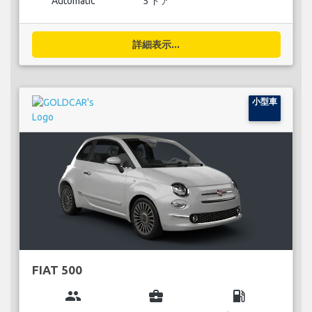
Automatic
5 ドア
詳細表示...
小型車
FIAT 500
group
business_center
local_gas_station