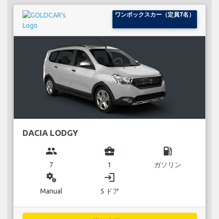
ワンボックスカー（定員7名）
DACIA LODGY
group
business_center
local_gas_station
7
1
ガソリン
miscellaneous_services
login
Manual
5 ドア