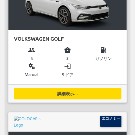
VOLKSWAGEN GOLF
group
business_center
local_gas_station
5
3
ガソリン
miscellaneous_services
login
Manual
5 ドア
詳細表示...
エコノミー