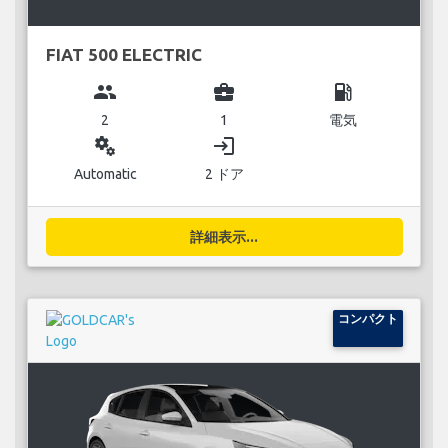
FIAT 500 ELECTRIC
group
business_center
local_gas_station
2
1
電気
miscellaneous_services
login
Automatic
2 ドア
詳細表示...
コンパクト