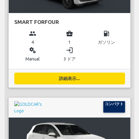
SMART FORFOUR
group
business_center
local_gas_station
4
1
ガソリン
miscellaneous_services
login
Manual
3 ドア
詳細表示...
コンパクト