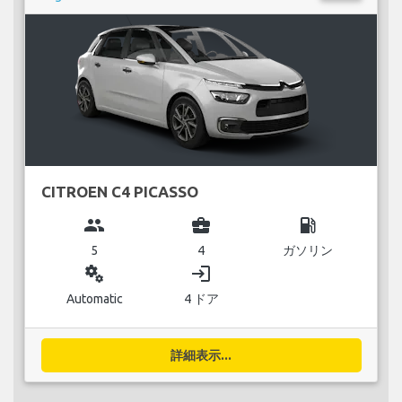
CITROEN C4 PICASSO
group
business_center
local_gas_station
5
4
ガソリン
miscellaneous_services
login
Automatic
4 ドア
詳細表示...