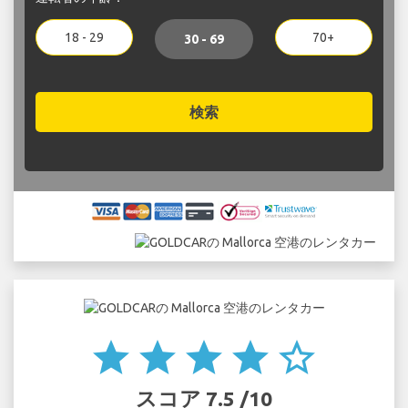
18 - 29
70+
30 - 69
検索
star
star
star
star
star_border
スコア 7.5 /10