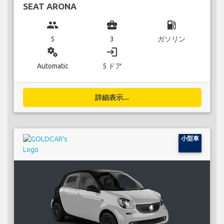
SEAT ARONA
group
business_center
local_gas_station
5
3
ガソリン
miscellaneous_services
login
Automatic
5 ドア
詳細表示...
小型車