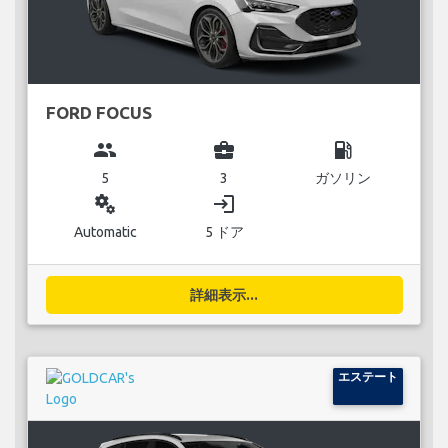
FORD FOCUS
group
business_center
local_gas_station
5
3
ガソリン
miscellaneous_services
login
Automatic
5 ドア
詳細表示...
エステート