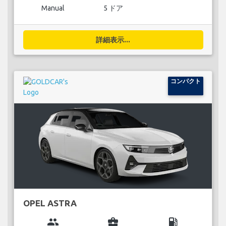
Manual
5 ドア
詳細表示...
コンパクト
OPEL ASTRA
group
business_center
local_gas_station