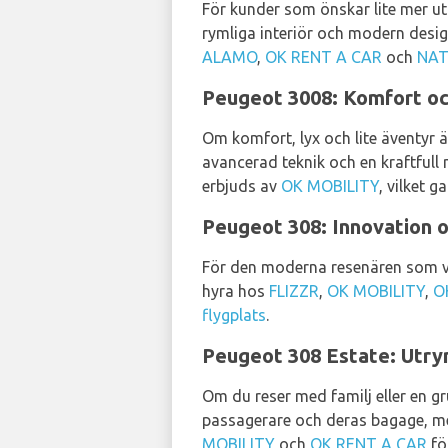
För kunder som önskar lite mer ut
rymliga interiör och modern design
ALAMO
,
OK RENT A CAR
och
NAT
Peugeot 3008: Komfort och
Om komfort, lyx och lite äventyr 
avancerad teknik och en kraftfull 
erbjuds av
OK MOBILITY
, vilket 
Peugeot 308: Innovation 
För den moderna resenären som vär
hyra hos
FLIZZR
,
OK MOBILITY
,
O
flygplats
.
Peugeot 308 Estate: Utry
Om du reser med familj eller en g
passagerare och deras bagage, med
MOBILITY
och
OK RENT A CAR
fö