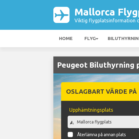
Mallorca Flyg
Viktig flygplatsinformation 
HOME
FLYG
BILUTHYRNI
Peugeot Biluthyrning 
OSLAGBART VÄRDE PÅ
Upphämtningsplats
Återlämna på annan plats