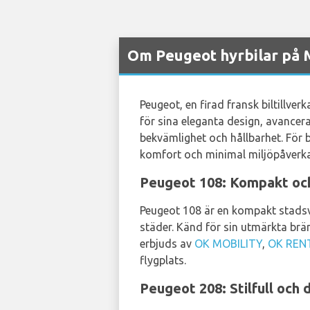
Om Peugeot hyrbilar på M
Peugeot, en firad fransk biltillve
för sina eleganta design, avancer
bekvämlighet och hållbarhet. För b
komfort och minimal miljöpåverk
Peugeot 108: Kompakt och
Peugeot 108 är en kompakt stadsv
städer. Känd för sin utmärkta brän
erbjuds av
OK MOBILITY
,
OK REN
flygplats.
Peugeot 208: Stilfull och