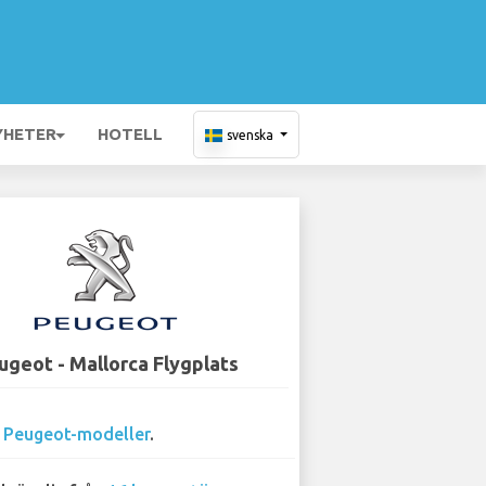
YHETER
HOTELL
svenska
ugeot - Mallorca Flygplats
0
Peugeot-modeller
.