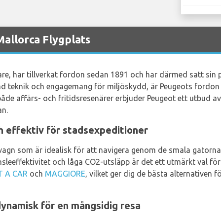
allorca Flygplats
rkare, har tillverkat fordon sedan 1891 och har därmed satt sin
ad teknik och engagemang för miljöskydd, är Peugeots fordon 
åde affärs- och fritidsresenärer erbjuder Peugeot ett utbud av 
an.
 effektiv för stadsexpeditioner
agn som är idealisk för att navigera genom de smala gatorna
sleeffektivitet och låga CO2-utsläpp är det ett utmärkt val fö
T A CAR
och
MAGGIORE
, vilket ger dig de bästa alternativen 
 dynamisk för en mångsidig resa