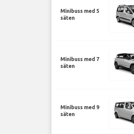
Minibuss med 5
säten
Minibuss med 7
säten
Minibuss med 9
säten