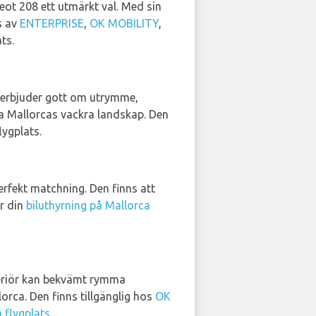
eot 208 ett utmärkt val. Med sin
s av
ENTERPRISE
,
OK MOBILITY
,
ts.
V erbjuder gott om utrymme,
ska Mallorcas vackra landskap. Den
lygplats.
rfekt matchning. Den finns att
ör din
biluthyrning på Mallorca
nteriör kan bekvämt rymma
rca. Den finns tillgänglig hos
OK
 flygplats
.