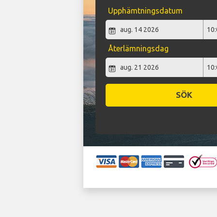
Upphämtningsdatum
Återlämningsdag
SÖK