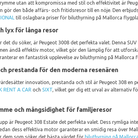
rymme utan att kompromissa med stil och effektivitet är Peug
 gör den både affärs- och fritidsresor till en nöje. Den erbjud
IONAL
till oslagbara priser för biluthyrning på Mallorca flygpla
 lyx för långa resor
är det du söker, är Peugeot 3008 det perfekta valet. Denna SU
men ändå effektiv motor, vilket gör den lämplig för att utfor
garanterar en fantastisk upplevelse av biluthyrning på Mallorca f
och prestanda för den moderna resenären
desätter innovation, prestanda och stil är Peugeot 308 en pe
K RENT A CAR
och
SIXT
, vilket ger dig ett urval av alternativ f
mme och mångsidighet för familjeresor
rupp är Peugeot 308 Estate det perfekta valet. Dess rymliga i
an dess effektiva motor garanterar en smidig resa över Mallo
r dem som söker det bästa värdet för
biluthyrning på Mallorca