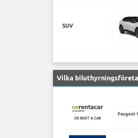
SUV
Vilka biluthyrningsföret
Peugeot 
OK RENT A CAR