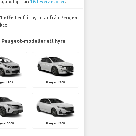
llgänglig från
16 leverantörer
.
1 offerter för hyrbilar från Peugeot
kte.
 Peugeot-modeller att hyra:
geot 108
Peugeot 208
geot 3008
Peugeot 308