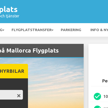
plats
och tjänster
NG
FLYGPLATSTRANSFER
PARKERING
INFO & N
på Mallorca Flygplats
 HYRBILAR
Pe
check_circle
1