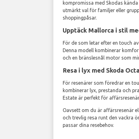
kompromissa med Skodas kända smi
utmärkt val för familjer eller gru
shoppingpåsar.
Upptäck Mallorca i stil 
För de som letar efter en touch av
Denna modell kombinerar komfort, 
och en bränslesnål motor som minsk
Resa i lyx med Skoda Oct
För resenärer som föredrar en tou
kombinerar lyx, prestanda och pra
Estate är perfekt för affärsresenä
Oavsett om du är affärsresenär ell
och trevlig resa runt den vackra ö
passar dina resebehov.