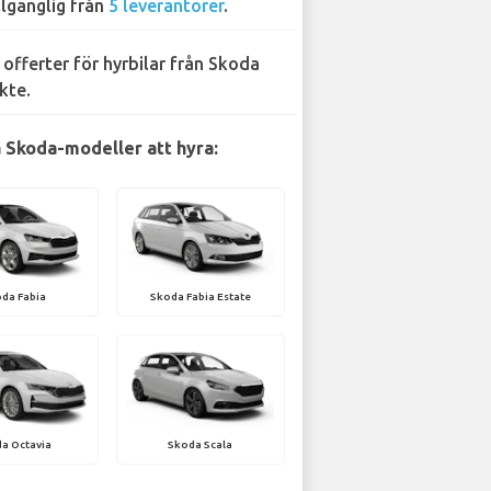
llgänglig från
5 leverantörer
.
 offerter för hyrbilar från Skoda
kte.
 Skoda-modeller att hyra:
da Fabia
Skoda Fabia Estate
a Octavia
Skoda Scala