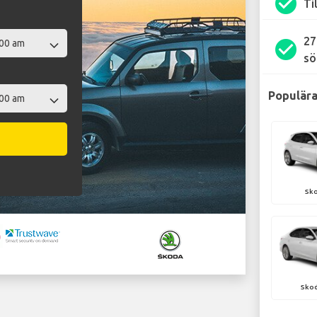
check_circle
Ti
27
check_circle
sö
Populära
Sko
Skod