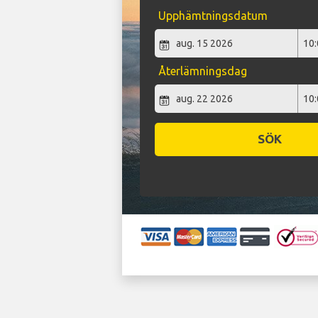
Upphämtningsdatum
Återlämningsdag
SÖK