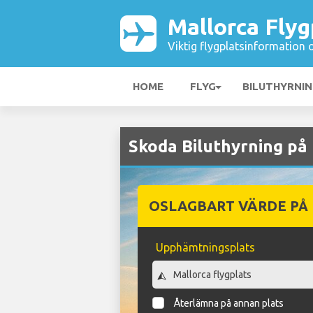
Mallorca Flyg
Viktig flygplatsinformation 
HOME
FLYG
BILUTHYRNI
Skoda Biluthyrning på 
OSLAGBART VÄRDE PÅ
Upphämtningsplats
Återlämna på annan plats