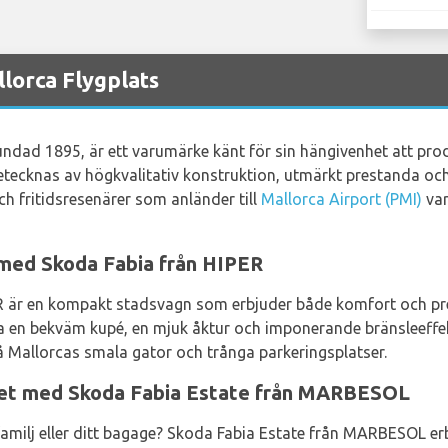
lorca Flygplats
grundad 1895, är ett varumärke känt för sin hängivenhet att pro
netecknas av högkvalitativ konstruktion, utmärkt prestanda oc
ch fritidsresenärer som anländer till
Mallorca Airport (PMI)
var
med Skoda Fabia från HIPER
 är en kompakt stadsvagn som erbjuder både komfort och pre
ia en bekväm kupé, en mjuk åktur och imponerande bränsleeffek
på Mallorcas smala gator och trånga parkeringsplatser.
het med Skoda Fabia Estate från MARBESOL
milj eller ditt bagage? Skoda Fabia Estate från MARBESOL erb