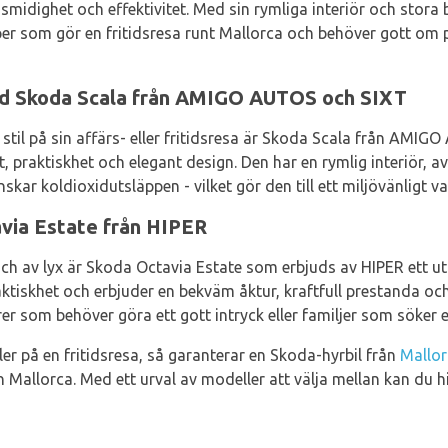
dighet och effektivitet. Med sin rymliga interiör och stora
pper som gör en fritidsresa runt Mallorca och behöver gott om p
med Skoda Scala från AMIGO AUTOS och SIXT
 stil på sin affärs- eller fritidsresa är Skoda Scala från AMI
praktiskhet och elegant design. Den har en rymlig interiör, 
ar koldioxidutsläppen - vilket gör den till ett miljövänligt va
avia Estate från HIPER
ch av lyx är Skoda Octavia Estate som erbjuds av HIPER ett u
ktiskhet och erbjuder en bekväm åktur, kraftfull prestanda o
rer som behöver göra ett gott intryck eller familjer som söker e
er på en fritidsresa, så garanterar en Skoda-hyrbil från
Mallor
n Mallorca. Med ett urval av modeller att välja mellan kan du 