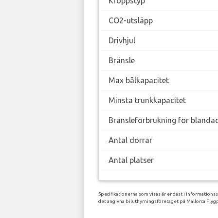
Kroppstyp
CO2-utsläpp
Drivhjul
Bränsle
Max bålkapacitet
Minsta trunkkapacitet
Bränsleförbrukning för blanda
Antal dörrar
Antal platser
Specifikationerna som visas är endast i informations
det angivna biluthyrningsföretaget på Mallorca Flygp