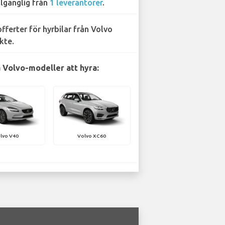
llgänglig från
1 leverantörer
.
offerter för hyrbilar från Volvo
kte.
 Volvo-modeller att hyra:
lvo V40
Volvo XC60