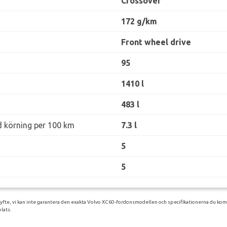
Crossover
172 g/km
Front wheel drive
95
1410 l
483 l
d körning per 100 km
7.3 l
5
5
syfte, vi kan inte garantera den exakta Volvo XC60-fordonsmodellen och specifikationerna du komm
lats.