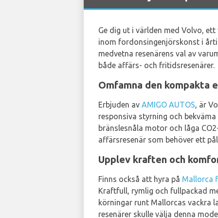
Ge dig ut i världen med Volvo, et
inom fordonsingenjörskonst i årtio
medvetna resenärens val av varumä
både affärs- och fritidsresenärer.
Omfamna den kompakta el
Erbjuden av
AMIGO AUTOS
, är V
responsiva styrning och bekväma s
bränslesnåla motor och låga CO2-u
affärsresenär som behöver ett påli
Upplev kraften och komfo
Finns också att hyra på
Mallorca f
Kraftfull, rymlig och fullpackad m
körningar runt Mallorcas vackra la
resenärer skulle välja denna model