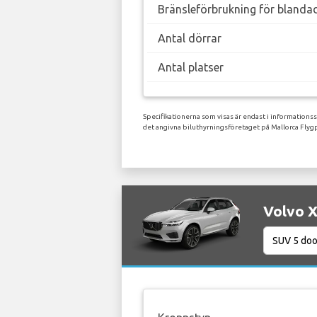
Bränsleförbrukning för blanda
Antal dörrar
Antal platser
Specifikationerna som visas är endast i informations
det angivna biluthyrningsföretaget på Mallorca Flygp
Volvo X