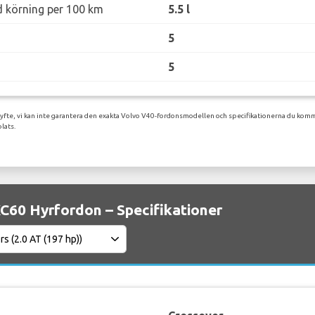
d körning per 100 km
5.5 l
5
5
syfte, vi kan inte garantera den exakta Volvo V40-fordonsmodellen och specifikationerna du komme
lats.
C60 Hyrfordon – Specifikationer