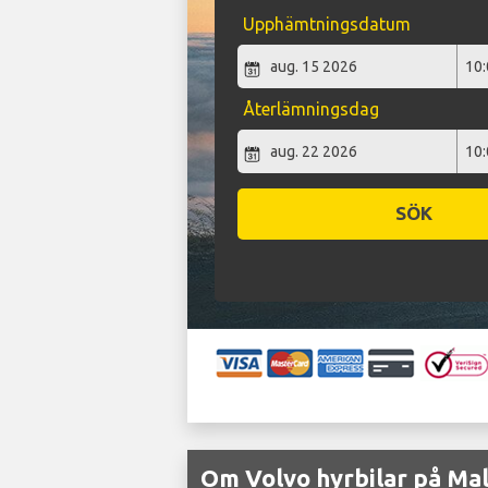
Upphämtningsdatum
Återlämningsdag
SÖK
Om Volvo hyrbilar på Mal