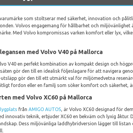
t varumärke som stoltserar med säkerhet, innovation och pålitl
nden. Volvos engagemang för hållbarhet och miljövänlighet är v
rke. Med Volvo kompromissas varken komfort eller lyx, vilket g
egansen med Volvo V40 på Mallorca
olvo V40 en perfekt kombination av kompakt design och högpr
äten gör den till en idealisk följeslagare för att navigera g
tsläpp gör den till ett utmärkt val för miljömedvetna resenär
tligt fordon eller en familj som söker komfort och säkerhet, ä
rten med Volvo XC60 på Mallorca
lygplats
från
AMIGO AUTOS
, är Volvo XC60 designad för dem
ed innovativ teknik, erbjuder XC60 en bekväm och lyxig åktur. 
ndskap. Dess miljövänliga laddhybridversion lägger till listan
l.