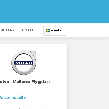
YHETER
HOTELL
svenska
olvo - Mallorca Flygplats
Volvo-modeller
.