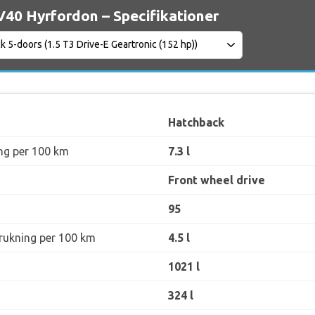
V40 Hyrfordon – Specifikationer
Hatchback
ng per 100 km
7.3 l
Front wheel drive
95
rukning per 100 km
4.5 l
1021 l
324 l