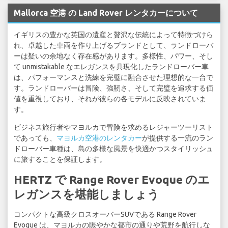
Mallorca 空港 の Land Rover レンタカーについて
イギリスの豊かな英国の遺産と贅沢な伝統によって特徴づけら
れ、卓越した車両を作り上げるブランドとして、ランドローバ
ーは疑いの余地なく存在感があります。多様性、パワー、そし
て unmistakable なエレガンスを具現化したランドローバー車
は、パフォーマンスと洗練を完璧に融合させた理想的な一台で
す。ランドローバーは冒険、強靭さ、そして完璧を追求する価
値を重視しており、それが彼らの各モデルに反映されていま
す。
ビジネス旅行者やマヨルカで冒険を求めるレジャーツーリスト
であっても、
マヨルカ空港のレンタカー
が提供する一流のラン
ドローバー車種は、島の多様な風景を快適かつスタイリッシュ
に旅することを保証します。
HERTZ で Range Rover Evoque のエ
レガンスを堪能しましょう
コンパクトな高級クロスオーバーSUVである Range Rover
Evoque は、マヨルカの賑やかな都市の通りや荒野を航行しな