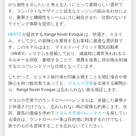
がら個性を示したいと考える人々にとって素晴らしい選択で
す。コンパクトなデザインと頑丈なエンジンの組み合わせによ
り、豪華さと機能性をシームレスに融合させた、比類のないド
ライビング体験を提供します。
HERTZ
が提供する Range Rover Evoque は、快適さ、スタイ
ル、そして少しの冒険心を重視するお客様に最適な選択肢で
す。このモデルはまた、マイルドハイブリッド電気自動車
（MHEV）システムを搭載しており、減速時に通常失われるエ
ネルギーを回収・蓄積することで、燃費を改善し排出物を削減
するエコフレンドリーな仕様となっています。
したがって、ビジネス旅行者が印象を残すことを望む場合や冒
険心を持つ観光客であっても、
マヨルカ空港
を出発する瞬間か
ら、Range Rover Evoque は忘れられない旅を保証します。
マヨルカ空港でのランドローバーレンタルは、卓越した豪華さ
と快適さだけでなく、忘れられない島の冒険も約束します。次
回、最高の価値を求めて
マヨルカ空港のレンタカー
を探してい
る場合は、ランドローバー車は目的地に到達するだけでなく、
旅そのものを意味することを忘れないでください。