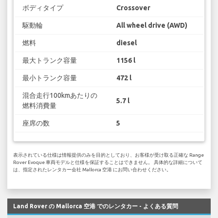
ボディタイプ
Crossover
駆動輪
All wheel drive (AWD)
燃料
diesel
最大トランク容量
1156 l
最小トランク容量
472 l
混合走行100kmあたりの
5.7 l
燃料消費量
座席の数
5
表示されている仕様は情報提供のみを目的としており、お客様が受け取る正確な Range
Rover Evoque 車両モデルと仕様を保証することはできません。 具体的な詳細について
は、指定されたレンタカー会社 Mallorca 空港 にお問い合わせください。
Land Rover の Mallorca 空港 でのレンタカー - よくある質問