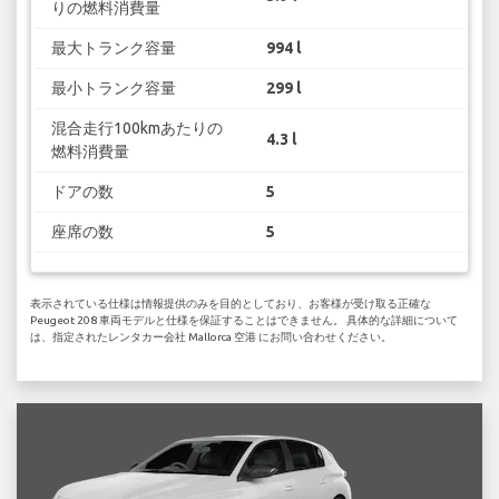
りの燃料消費量
最大トランク容量
994 l
最小トランク容量
299 l
混合走行100kmあたりの
4.3 l
燃料消費量
ドアの数
5
座席の数
5
表示されている仕様は情報提供のみを目的としており、お客様が受け取る正確な
Peugeot 208 車両モデルと仕様を保証することはできません。 具体的な詳細について
は、指定されたレンタカー会社 Mallorca 空港 にお問い合わせください。