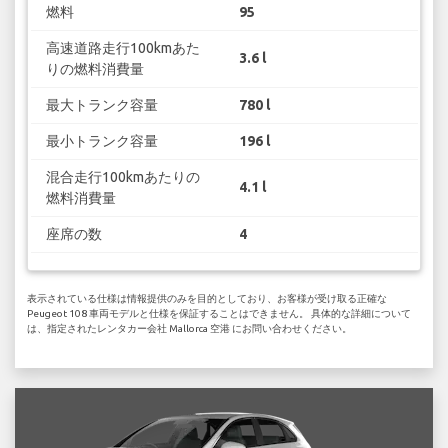
燃料
95
高速道路走行100kmあた
3.6 l
りの燃料消費量
最大トランク容量
780 l
最小トランク容量
196 l
混合走行100kmあたりの
4.1 l
燃料消費量
座席の数
4
表示されている仕様は情報提供のみを目的としており、お客様が受け取る正確な
Peugeot 108 車両モデルと仕様を保証することはできません。 具体的な詳細について
は、指定されたレンタカー会社 Mallorca 空港 にお問い合わせください。