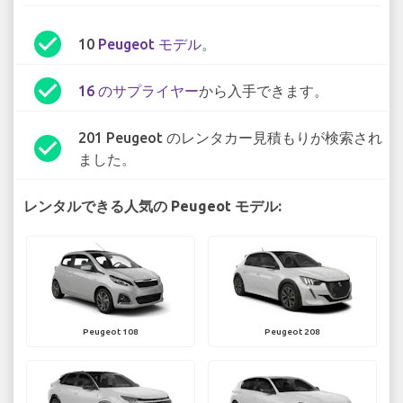
check_circle
10
Peugeot モデル
。
check_circle
16 のサプライヤー
から入手できます。
201 Peugeot のレンタカー見積もりが検索され
check_circle
ました。
レンタルできる人気の Peugeot モデル:
Peugeot 108
Peugeot 208