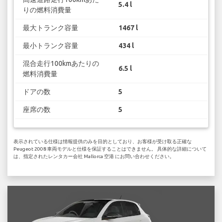
5.4 l
りの燃料消費量
最大トランク容量
1467 l
最小トランク容量
434 l
混合走行100kmあたりの
6.5 l
燃料消費量
ドアの数
5
座席の数
5
表示されている仕様は情報提供のみを目的としており、お客様が受け取る正確な
Peugeot 2008 車両モデルと仕様を保証することはできません。 具体的な詳細について
は、指定されたレンタカー会社 Mallorca 空港 にお問い合わせください。