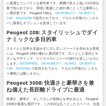
に最適なコンパクトな都市車です。燃費の良さと低いCO2排出
量で知られており、環境に配慮した旅行者にとっては素晴らし
い選択肢です。Peugeot 108は、
OK MOBILITY
、
OK RENT A
CAR
、
MAGGIORE
で提供されており、マヨルカ空港のレンタカ
ーに最適なオプションを提供しています。
Peugeot 208: スタイリッシュでダイ
ナミックな多目的車
スタイルと効率を妥協せずに少し広いスペースを求めるお客様
には、Peugeot 208が優れた選択肢です。広々とした室内とモ
ダンなデザインで、ビジネスやレジャーの旅行を楽しいものに
します。
ENTERPRISE
、
OK MOBILITY
、
ALAMO
、
OK RENT A
CAR
、
NATIONAL
で提供されており、マヨルカ空港のレンタカ
ー価格には敵いません。
Peugeot 3008: 快適さと豪華さを兼
ね備えた長距離ドライブに最適
快適さ、豪華さ、そして少しの冒険心を求めるなら、Peugeot
3008が最適な選択です。このSUVは広々としたスペース、先進