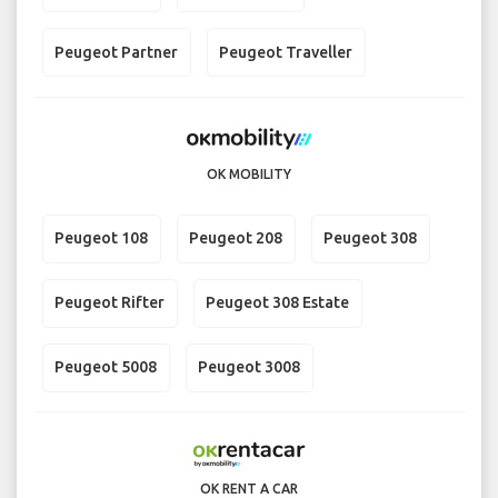
Peugeot Partner
Peugeot Traveller
OK MOBILITY
Peugeot 108
Peugeot 208
Peugeot 308
Peugeot Rifter
Peugeot 308 Estate
Peugeot 5008
Peugeot 3008
OK RENT A CAR