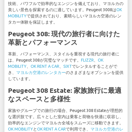
技術、パワフルで効率的なエンジンを備えており、マヨルカの
美しい景色を探索するのに適しています。Peugeot 3008は
OK
MOBILITY
で提供されており、素晴らしいマヨルカ空港のレン
タカー体験を保証します。
Peugeot 308: 現代の旅行者に向けた
革新とパフォーマンス
革新、パフォーマンス、スタイルを重視する現代の旅行者に
は、Peugeot 308が完璧なマッチです。
FLIZZR
、
OK
MOBILITY
、
OK RENT A CAR
、
SIXT
でレンタルすることがで
き、
マヨルカ空港のレンタカー
のさまざまなオプションを提供
しています。
Peugeot 308 Estate: 家族旅行に最適
なスペースと多様性
家族やグループでの旅行の場合、Peugeot 308 Estateが理想的
な選択肢です。広々とした室内は乗客と荷物を快適に収容し、
効率的なエンジンでマヨルカ全域をスムーズに移動できます。
OK MOBILITY
と
OK RENT A CAR
で利用でき、
マヨルカ空港のレ