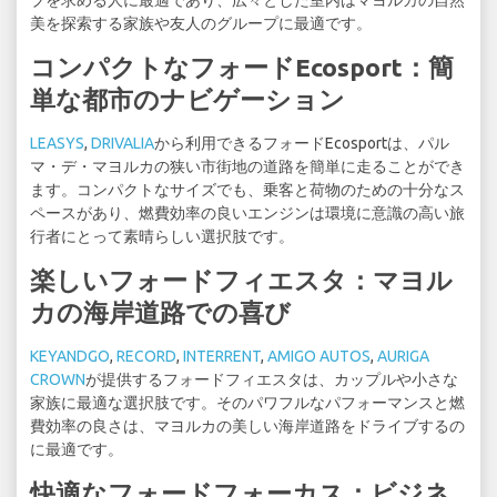
ブを求める人に最適であり、広々とした室内はマヨルカの自然
美を探索する家族や友人のグループに最適です。
コンパクトなフォードEcosport：簡
単な都市のナビゲーション
LEASYS
,
DRIVALIA
から利用できるフォードEcosportは、パル
マ・デ・マヨルカの狭い市街地の道路を簡単に走ることができ
ます。コンパクトなサイズでも、乗客と荷物のための十分なス
ペースがあり、燃費効率の良いエンジンは環境に意識の高い旅
行者にとって素晴らしい選択肢です。
楽しいフォードフィエスタ：マヨル
カの海岸道路での喜び
KEYANDGO
,
RECORD
,
INTERRENT
,
AMIGO AUTOS
,
AURIGA
CROWN
が提供するフォードフィエスタは、カップルや小さな
家族に最適な選択肢です。そのパワフルなパフォーマンスと燃
費効率の良さは、マヨルカの美しい海岸道路をドライブするの
に最適です。
快適なフォードフォーカス：ビジネ