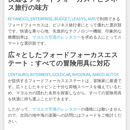
ス旅行の味方
KEYANDGO
,
ENTERPRISE
,
BUDGET
,
LEASYS
,
AVIS
で利用できる
フォードフォーカスは、ビジネス旅行者にとって優れた選択肢
です。快適な乗り心地、先進的なテクノロジー機能、印象的な
燃費効率は、
マヨルカ空港のレンタカー
を求める人にとってス
マートな選択肢です。
広々としたフォードフォーカスエス
テート：すべての冒険用具に対応
CENTAURO
,
INTERRENT
,
GOLDCAR
,
RHODIUM
,
AMIGO AUTOS
が提供するフォードフォーカスエステートは、冒険家に最適で
す。広々としたキャビンと十分な荷物スペースを備えているた
め、マヨルカの隠れた名所を探索しながら、すべての冒険用具
を快適に持ち運ぶことができます。
したがって、
マヨルカ空港のレンタカー
の価格には敵いません
ので、次回の地中海の楽園への訪問にはフォードをご検討くだ
さい。