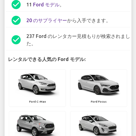
check_circle
11
Ford モデル
。
check_circle
20 のサプライヤー
から入手できます。
237 Ford のレンタカー見積もりが検索されまし
check_circle
た。
レンタルできる人気の Ford モデル:
Ford C-Max
Ford Focus