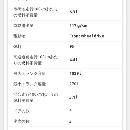
市街地走行100kmあたり
6.3 l
の燃料消費量
CO2排出量
117 g/km
駆動輪
Front wheel drive
燃料
95
高速道路走行100kmあた
4.4 l
りの燃料消費量
最大トランク容量
1029 l
最小トランク容量
270 l
混合走行100kmあたりの
5.1 l
燃料消費量
ドアの数
5
座席の数
5