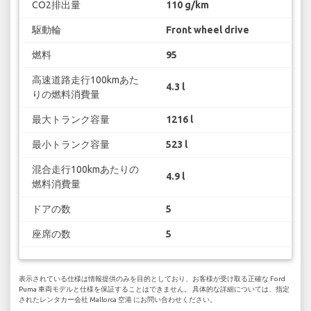
CO2排出量
110 g/km
駆動輪
Front wheel drive
燃料
95
高速道路走行100kmあた
4.3 l
りの燃料消費量
最大トランク容量
1216 l
最小トランク容量
523 l
混合走行100kmあたりの
4.9 l
燃料消費量
ドアの数
5
座席の数
5
表示されている仕様は情報提供のみを目的としており、お客様が受け取る正確な Ford
Puma 車両モデルと仕様を保証することはできません。 具体的な詳細については、指定
されたレンタカー会社 Mallorca 空港 にお問い合わせください。