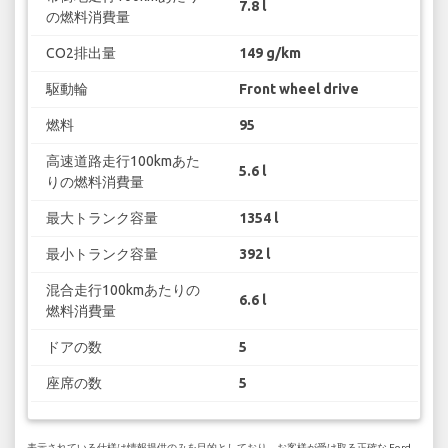
7.8 l
の燃料消費量
CO2排出量
149 g/km
駆動輪
Front wheel drive
燃料
95
高速道路走行100kmあた
5.6 l
りの燃料消費量
最大トランク容量
1354 l
最小トランク容量
392 l
混合走行100kmあたりの
6.6 l
燃料消費量
ドアの数
5
座席の数
5
表示されている仕様は情報提供のみを目的としており、お客様が受け取る正確な Ford