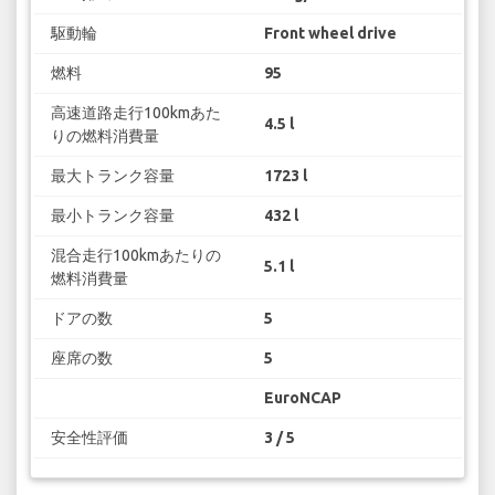
駆動輪
Front wheel drive
燃料
95
高速道路走行100kmあた
4.5 l
りの燃料消費量
最大トランク容量
1723 l
最小トランク容量
432 l
混合走行100kmあたりの
5.1 l
燃料消費量
ドアの数
5
座席の数
5
EuroNCAP
安全性評価
3 / 5