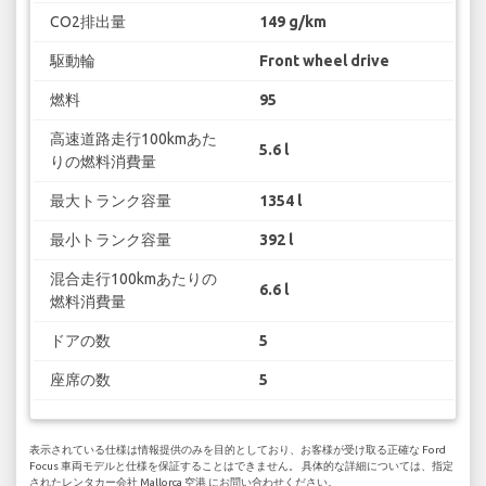
CO2排出量
149 g/km
駆動輪
Front wheel drive
燃料
95
高速道路走行100kmあた
5.6 l
りの燃料消費量
最大トランク容量
1354 l
最小トランク容量
392 l
混合走行100kmあたりの
6.6 l
燃料消費量
ドアの数
5
座席の数
5
表示されている仕様は情報提供のみを目的としており、お客様が受け取る正確な Ford
Focus 車両モデルと仕様を保証することはできません。 具体的な詳細については、指定
されたレンタカー会社 Mallorca 空港 にお問い合わせください。